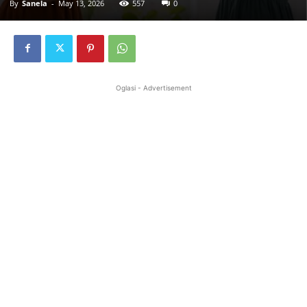
By
Sanela
-
May 13, 2026
557
0
Oglasi - Advertisement