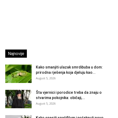
Najnovije
Kako smanjiti ulazak smrdibuba u dom:
prirodna rješenja koja djeluju kao...
August 5, 2026
Šta vjernici i porodice treba da znaju o
stvarima pokojnika: običaji,...
August 5, 2026
Kako spasiti spatifilum i potaknuti novo