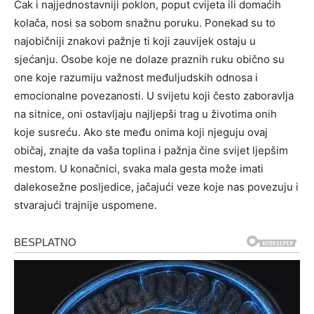
Čak i najjednostavniji poklon, poput cvijeta ili domaćih
kolača, nosi sa sobom snažnu poruku. Ponekad su to
najobičniji znakovi pažnje ti koji zauvijek ostaju u
sjećanju.
Osobe koje ne dolaze praznih ruku obično su
one koje razumiju važnost međuljudskih odnosa i
emocionalne povezanosti. U svijetu koji često zaboravlja
na sitnice, oni ostavljaju najljepši trag u životima onih
koje susreću.
Ako ste među onima koji njeguju ovaj
običaj, znajte da vaša toplina i pažnja čine svijet ljepšim
mestom. U konačnici, svaka mala gesta može imati
dalekosežne posljedice, jačajući veze koje nas povezuju i
stvarajući trajnije uspomene.