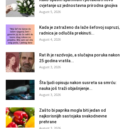
cvjetanje uz jednostavna prirodna gnojiva
August 5, 2026
Kada je zatraženo da laže šefovoj supruzi,
radnica je odlučila prekinuti...
August 4, 2026
Rat ih je razdvojio, a slučajna poruka nakon
25 godina vratila...
August 3, 2026
Šta ljudi opisuju nakon susreta sa smrću:
nauka još traži objašnjenje...
August 3, 2026
Zašto bi paprika mogla biti jedan od
najkorisnijih sastojaka svakodnevne
prehrane
August 3, 2026