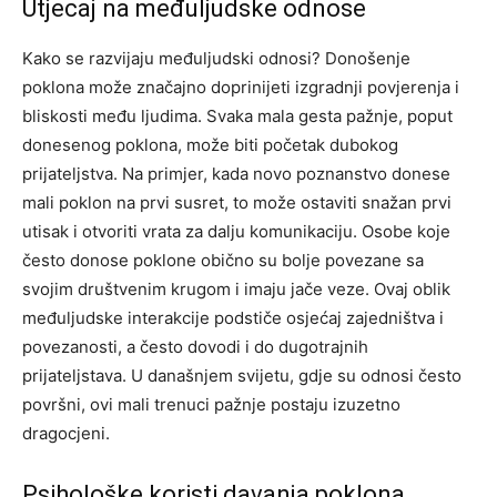
Utjecaj na međuljudske odnose
Kako se razvijaju međuljudski odnosi? Donošenje
poklona može značajno doprinijeti izgradnji povjerenja i
bliskosti među ljudima. Svaka mala gesta pažnje, poput
donesenog poklona, može biti početak dubokog
prijateljstva.
Na primjer, kada novo poznanstvo donese
mali poklon na prvi susret, to može ostaviti snažan prvi
utisak i otvoriti vrata za dalju komunikaciju. Osobe koje
često donose poklone obično su bolje povezane sa
svojim društvenim krugom i imaju jače veze.
Ovaj oblik
međuljudske interakcije podstiče osjećaj zajedništva i
povezanosti, a često dovodi i do dugotrajnih
prijateljstava. U današnjem svijetu, gdje su odnosi često
površni, ovi mali trenuci pažnje postaju izuzetno
dragocjeni.
Psihološke koristi davanja poklona