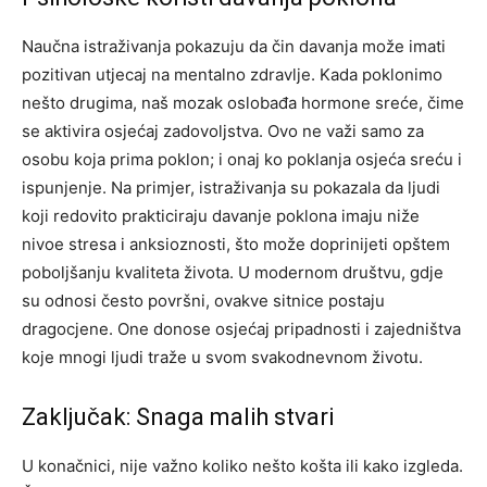
Naučna istraživanja pokazuju da čin davanja može imati
pozitivan utjecaj na mentalno zdravlje. Kada poklonimo
nešto drugima, naš mozak oslobađa hormone sreće, čime
se aktivira osjećaj zadovoljstva. Ovo ne važi samo za
osobu koja prima poklon; i onaj ko poklanja osjeća sreću i
ispunjenje.
Na primjer, istraživanja su pokazala da ljudi
koji redovito prakticiraju davanje poklona imaju niže
nivoe stresa i anksioznosti, što može doprinijeti opštem
poboljšanju kvaliteta života. U modernom društvu, gdje
su odnosi često površni, ovakve sitnice postaju
dragocjene.
One donose osjećaj pripadnosti i zajedništva
koje mnogi ljudi traže u svom svakodnevnom životu.
Zaključak: Snaga malih stvari
U konačnici, nije važno koliko nešto košta ili kako izgleda.