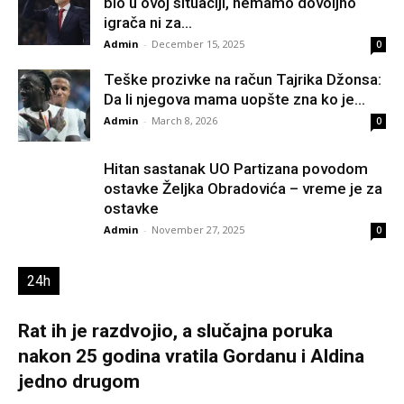
bio u ovoj situaciji, nemamo dovoljno
igrača ni za...
Admin
-
December 15, 2025
0
Teške prozivke na račun Tajrika Džonsa:
Da li njegova mama uopšte zna ko je...
Admin
-
March 8, 2026
0
Hitan sastanak UO Partizana povodom
ostavke Željka Obradovića – vreme je za
ostavke
Admin
-
November 27, 2025
0
24h
Rat ih je razdvojio, a slučajna poruka
nakon 25 godina vratila Gordanu i Aldina
jedno drugom