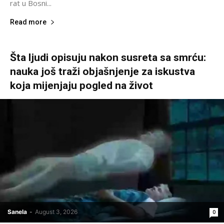
rat u Bosni...
Read more
Šta ljudi opisuju nakon susreta sa smrću:
nauka još traži objašnjenje za iskustva
koja mijenjaju pogled na život
Sanela
-
August 3, 2026
0