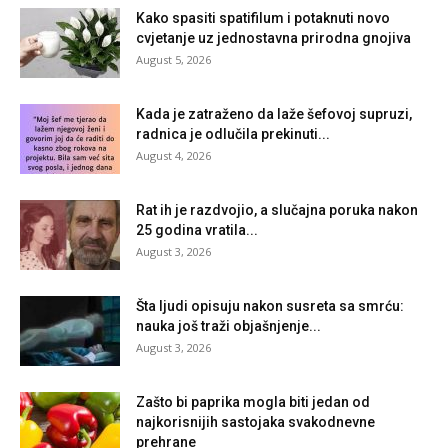
Kako spasiti spatifilum i potaknuti novo
cvjetanje uz jednostavna prirodna gnojiva
August 5, 2026
Kada je zatraženo da laže šefovoj supruzi,
radnica je odlučila prekinuti...
August 4, 2026
Rat ih je razdvojio, a slučajna poruka nakon
25 godina vratila...
August 3, 2026
Šta ljudi opisuju nakon susreta sa smrću:
nauka još traži objašnjenje...
August 3, 2026
Zašto bi paprika mogla biti jedan od
najkorisnijih sastojaka svakodnevne
prehrane