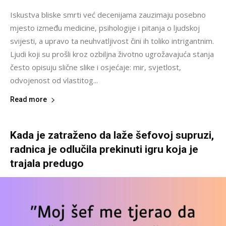
Iskustva bliske smrti već decenijama zauzimaju posebno
mjesto između medicine, psihologije i pitanja o ljudskoj
svijesti, a upravo ta neuhvatljivost čini ih toliko intrigantnim.
Ljudi koji su prošli kroz ozbiljna životno ugrožavajuća stanja
često opisuju slične slike i osjećaje: mir, svjetlost,
odvojenost od vlastitog...
Read more
Kada je zatraženo da laže šefovoj supruzi,
radnica je odlučila prekinuti igru koja je
trajala predugo