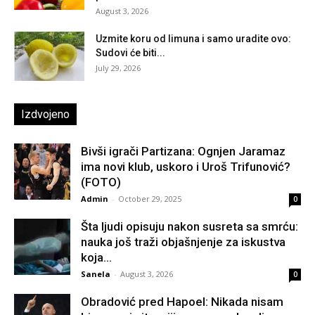
August 3, 2026
Uzmite koru od limuna i samo uradite ovo:
Sudovi će biti...
July 29, 2026
Izdvojeno
Bivši igrači Partizana: Ognjen Jaramaz
ima novi klub, uskoro i Uroš Trifunović?
(FOTO)
Admin
-
October 29, 2025
0
Šta ljudi opisuju nakon susreta sa smrću:
nauka još traži objašnjenje za iskustva
koja...
Sanela
-
August 3, 2026
0
Obradović pred Hapoel: Nikada nisam