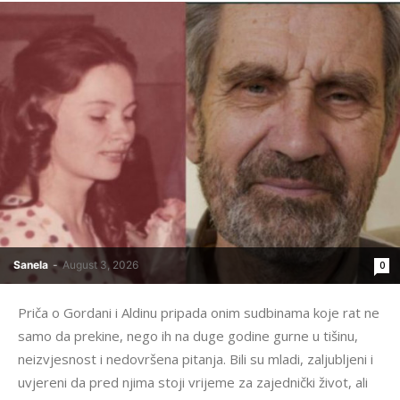
Sanela
-
August 3, 2026
0
Priča o Gordani i Aldinu pripada onim sudbinama koje rat ne
samo da prekine, nego ih na duge godine gurne u tišinu,
neizvjesnost i nedovršena pitanja. Bili su mladi, zaljubljeni i
uvjereni da pred njima stoji vrijeme za zajednički život, ali