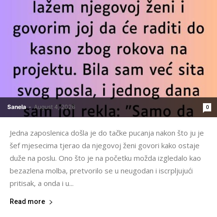
Sanela
-
August 4, 2026
0
Jedna zaposlenica došla je do tačke pucanja nakon što ju je
šef mjesecima tjerao da njegovoj ženi govori kako ostaje
duže na poslu. Ono što je na početku možda izgledalo kao
bezazlena molba, pretvorilo se u neugodan i iscrpljujući
pritisak, a onda i u...
Read more