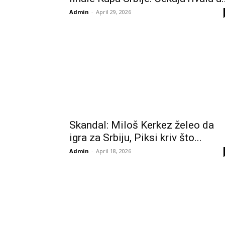
Admin
-
April 29, 2026
Skandal: Miloš Kerkez želeo da
igra za Srbiju, Piksi kriv što...
Admin
-
April 18, 2026