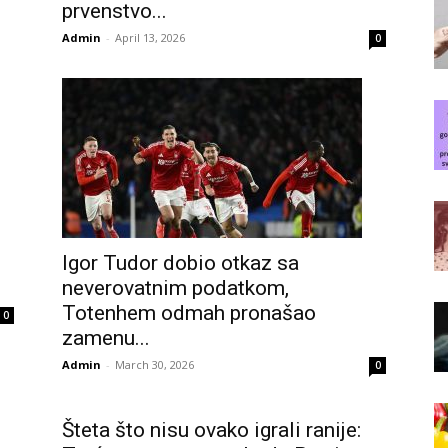
prvenstvo...
Admin
-
April 13, 2026
0
Igor Tudor dobio otkaz sa
neverovatnim podatkom,
Totenhem odmah pronašao
0
zamenu...
Admin
-
March 30, 2026
0
Šteta što nisu ovako igrali ranije: