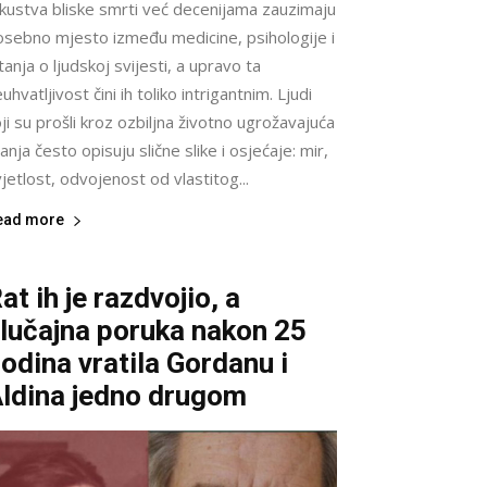
skustva bliske smrti već decenijama zauzimaju
osebno mjesto između medicine, psihologije i
tanja o ljudskoj svijesti, a upravo ta
uhvatljivost čini ih toliko intrigantnim. Ljudi
ji su prošli kroz ozbiljna životno ugrožavajuća
anja često opisuju slične slike i osjećaje: mir,
jetlost, odvojenost od vlastitog...
ead more
at ih je razdvojio, a
lučajna poruka nakon 25
odina vratila Gordanu i
ldina jedno drugom