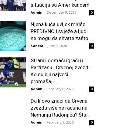
situacija sa Amerikancem
Admin
-
December 9, 2025
0
Njena kuća uvijek miriše
PREDIVNO i svježe a ljudi
ne mogu da shvate zašto!...
Sanela
-
June 3, 2026
0
Strani i domaći igrači u
Partizanu i Crvenoj zvezdi:
Ko su bili najveći
promašaji...
Admin
-
February 8, 2026
0
Da li ovo znači da Crvena
zvezda više ne računa na
Nemanju Radonjića? Šta...
Admin
-
February 9, 2026
0