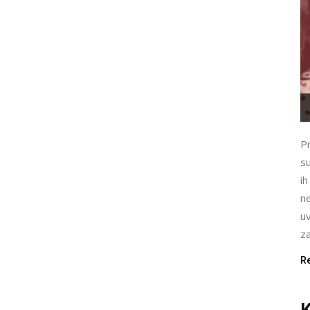
Pr
s
ih
ne
uv
za
R