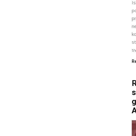
I
p
pi
ne
ko
st
sv
R
R
s
g
A