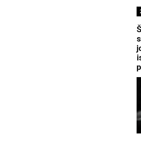
Š
s
j
i
p