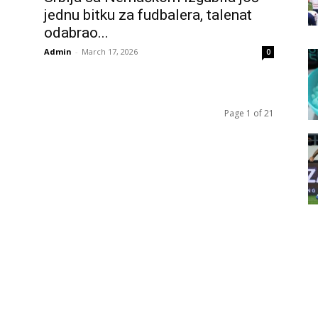
jednu bitku za fudbalera, talenat
odabrao...
Admin
-
March 17, 2026
0
Page 1 of 21