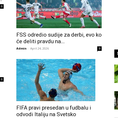
0
FSS odredio sudije za derbi, evo ko
će deliti pravdu na...
Admin
-
April 24, 2026
0
0
FIFA pravi presedan u fudbalu i
odvodi Italiju na Svetsko