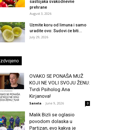
sastojaka svakodnevne
prehrane
August 3, 2026
Uzmite koru od limuna i samo
uradite ovo: Sudovi će biti...
July 29, 2026
Izdvojeno
OVAKO SE PONAŠA MUŽ
KOJI NE VOLI SVOJU ŽENU:
Tvrdi Psiholog Ana
Kirjanova!
Sanela
-
June 9, 2026
0
Malik Bizli se oglasio
povodom dolaska u
Partizan, evo kakva je