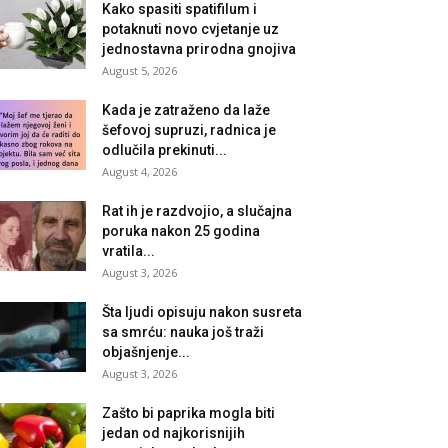
Kako spasiti spatifilum i
potaknuti novo cvjetanje uz
jednostavna prirodna gnojiva
August 5, 2026
Kada je zatraženo da laže
šefovoj supruzi, radnica je
odlučila prekinuti...
August 4, 2026
Rat ih je razdvojio, a slučajna
poruka nakon 25 godina
vratila...
August 3, 2026
Šta ljudi opisuju nakon susreta
sa smrću: nauka još traži
objašnjenje...
August 3, 2026
Zašto bi paprika mogla biti
jedan od najkorisnijih