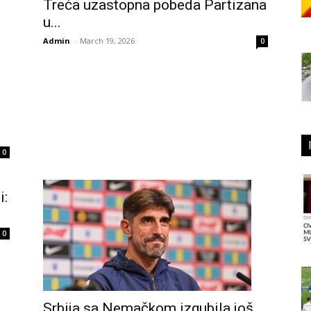
Treća uzastopna pobeda Partizana
u...
Admin
-
March 19, 2026
0
0
i:
0
Srbija sa Nemačkom izgubila još