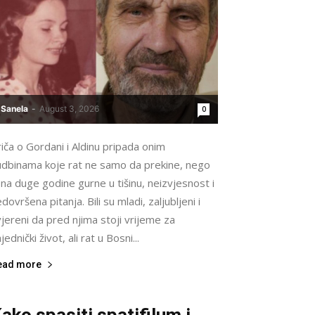
Sanela
-
August 3, 2026
0
iča o Gordani i Aldinu pripada onim
udbinama koje rat ne samo da prekine, nego
 na duge godine gurne u tišinu, neizvjesnost i
dovršena pitanja. Bili su mladi, zaljubljeni i
jereni da pred njima stoji vrijeme za
jednički život, ali rat u Bosni...
ead more