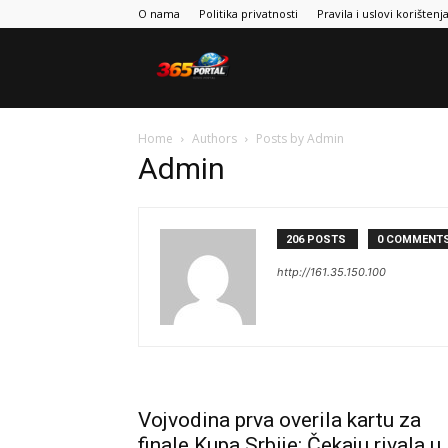
O nama
Politika privatnosti
Pravila i uslovi korištenj
Sport365
Home
Authors
Posts by Admin
Admin
206 POSTS
0 COMMENT
http://161.35.150.100
Vojvodina prva overila kartu za
finale Kupa Srbije: Čekaju rivala u..