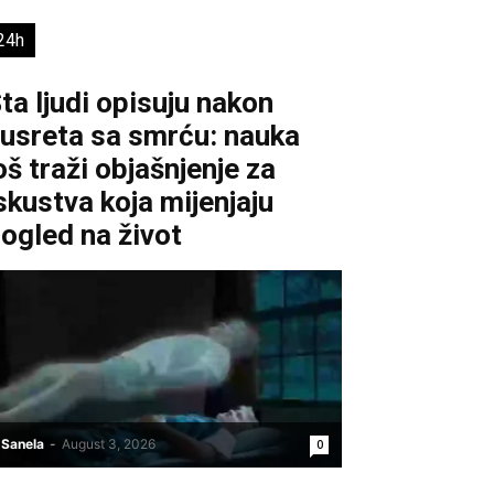
24h
ta ljudi opisuju nakon
usreta sa smrću: nauka
oš traži objašnjenje za
skustva koja mijenjaju
ogled na život
Sanela
-
August 3, 2026
0