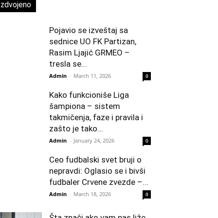
Izdvojeno
Pojavio se izveštaj sa
sednice UO FK Partizan,
Rasim Ljajić GRMEO –
tresla se...
Admin
-
March 11, 2026
0
Kako funkcioniše Liga
šampiona – sistem
takmičenja, faze i pravila i
zašto je tako...
Admin
-
January 24, 2026
0
Ceo fudbalski svet bruji o
nepravdi: Oglasio se i bivši
fudbaler Crvene zvezde –...
Admin
-
March 18, 2026
0
Šta znači ako vam pas liže