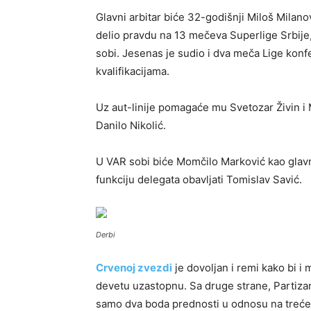
Glavni arbitar biće 32-godišnji Miloš Milano
delio pravdu na 13 mečeva Superlige Srbije
sobi. Jesenas je sudio i dva meča Lige konf
kvalifikacijama.
Uz aut-linije pomagaće mu Svetozar Živin i M
Danilo Nikolić.
U VAR sobi biće Momčilo Marković kao glavni
funkciju delegata obavljati Tomislav Savić.
Derbi
Crvenoj zvezdi
je dovoljan i remi kako bi i
devetu uzastopnu. Sa druge strane, Partiza
samo dva boda prednosti u odnosu na trećep