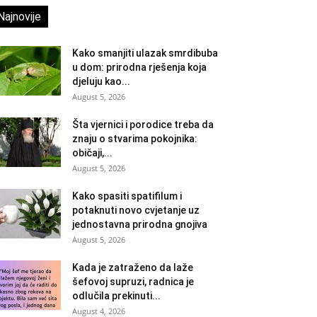
Najnovije
Kako smanjiti ulazak smrdibuba
u dom: prirodna rješenja koja
djeluju kao...
August 5, 2026
Šta vjernici i porodice treba da
znaju o stvarima pokojnika:
običaji,...
August 5, 2026
Kako spasiti spatifilum i
potaknuti novo cvjetanje uz
jednostavna prirodna gnojiva
August 5, 2026
Kada je zatraženo da laže
šefovoj supruzi, radnica je
odlučila prekinuti...
August 4, 2026