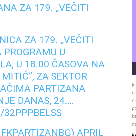
NA ZA 179. „VEČITI
ICA ZA 179. „VEČITI
NA PROGRAMU U
ILA, U 18.00 ČASOVA NA
MITIĆ“, ZA SEKTOR
Je
AČIMA PARTIZANA
na
NJE DANAS, 24.…
nj
p
M/32PPPBELSS
k
ne
@FKPARTIZANBG)
APRIL
R