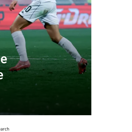
će
e
earch