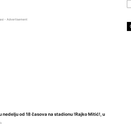
asi - Advertisement
nedelju od 18 časova na stadionu !Rajko Mitić!, u
.