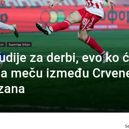
sti
Superliga Srbije
dije za derbi, evo ko 
 na meču između Crven
izana
S