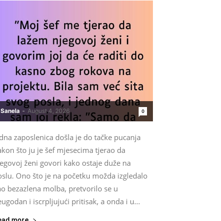
Sanela
-
August 4, 2026
0
dna zaposlenica došla je do tačke pucanja
kon što ju je šef mjesecima tjerao da
egovoj ženi govori kako ostaje duže na
oslu. Ono što je na početku možda izgledalo
ao bezazlena molba, pretvorilo se u
ugodan i iscrpljujući pritisak, a onda i u...
ead more