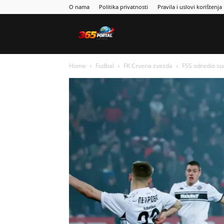
O nama
Politika privatnosti
Pravila i uslovi korištenja
Sport365
Home
Fudbal
FK Crvena zvezda
FSS odredio sud