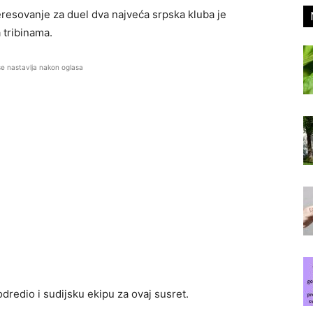
nteresovanje za duel dva najveća srpska kluba je
 tribinama.
se nastavlja nakon oglasa
edio i sudijsku ekipu za ovaj susret.