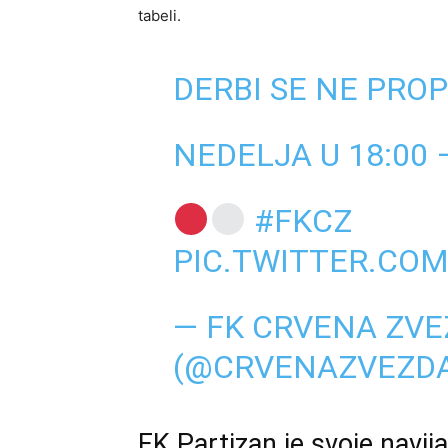
tabeli.
DERBI SE NE PROP
NEDELJA U 18:00 –
#FKCZ
PIC.TWITTER.CO
— FK CRVENA ZV
(@CRVENAZVEZD
FK Partizan je svoje navij