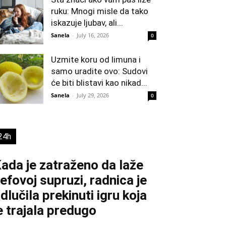
ruku: Mnogi misle da tako
iskazuje ljubav, ali...
Sanela
-
July 16, 2026
0
Uzmite koru od limuna i
samo uradite ovo: Sudovi
će biti blistavi kao nikad...
Sanela
-
July 29, 2026
0
24h
ada je zatraženo da laže
efovoj supruzi, radnica je
dlučila prekinuti igru koja
e trajala predugo