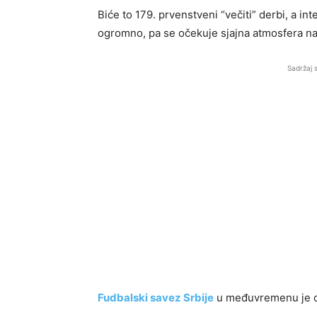
Biće to 179. prvenstveni “večiti” derbi, a i
ogromno, pa se očekuje sjajna atmosfera na
Sadržaj 
Fudbalski savez Srbije
u međuvremenu je odr