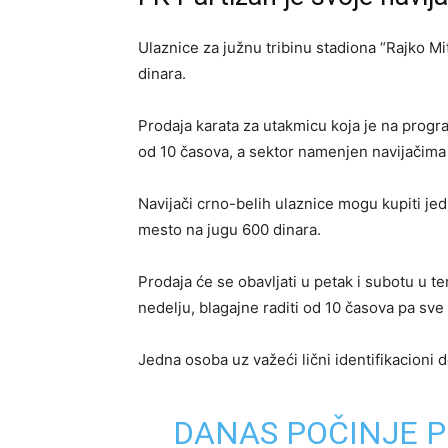
Ulaznice za južnu tribinu stadiona “Rajko Mi
dinara.
Prodaja karata za utakmicu koja je na progra
od 10 časova, a sektor namenjen navijačima 
Navijači crno-belih ulaznice mogu kupiti je
mesto na jugu 600 dinara.
Prodaja će se obavljati u petak i subotu u t
nedelju, blagajne raditi od 10 časova pa sv
Jedna osoba uz važeći lični identifikacioni 
DANAS POČINJE P