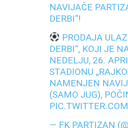
NAVIJAČE PARTIZA
DERBI“!
PRODAJA ULAZN
DERBI“, KOJI JE 
NEDELJU, 26. APR
STADIONU „RAJKO 
NAMENJEN NAVIJ
(SAMO JUG), POČI
PIC.TWITTER.CO
— FK PARTIZAN (