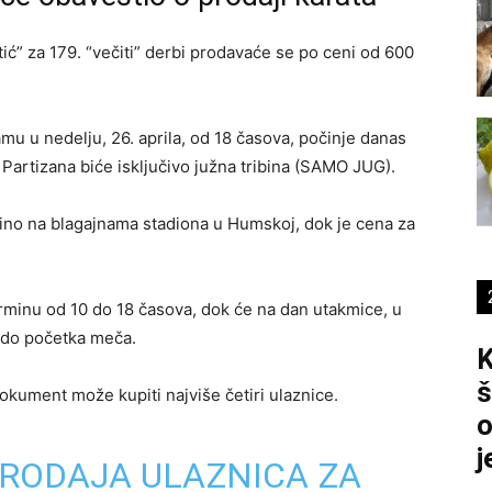
tić” za 179. “večiti” derbi prodavaće se po ceni od 600
mu u nedelju, 26. aprila, od 18 časova, počinje danas
Partizana biće isključivo južna tribina (SAMO JUG).
dino na blagajnama stadiona u Humskoj, dok je cena za
erminu od 10 do 18 časova, dok će na dan utakmice, u
e do početka meča.
K
š
dokument može kupiti najviše četiri ulaznice.
o
j
RODAJA ULAZNICA ZA