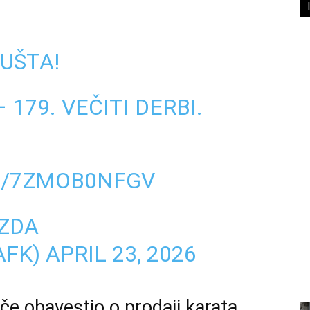
UŠTA!
 179. VEČITI DERBI.
M/7ZMOB0NFGV
EZDA
AFK)
APRIL 23, 2026
ače obavestio o prodaji karata