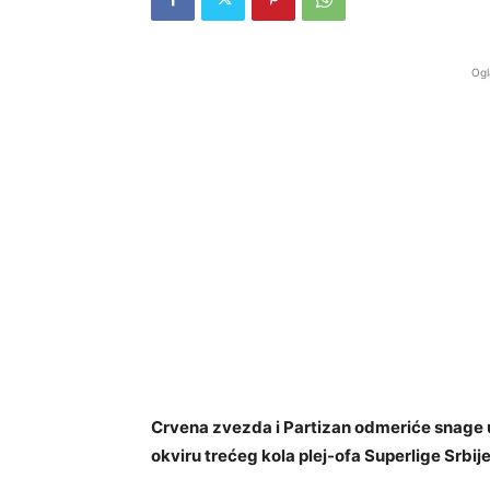
Ogl
Crvena zvezda i Partizan odmeriće snage u 
okviru trećeg kola plej-ofa Superlige Srbije