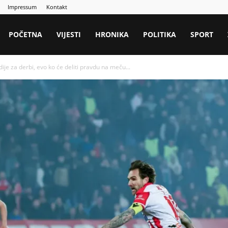
Impressum
Kontakt
POČETNA
VIJESTI
HRONIKA
POLITIKA
SPORT
ije za derbi, evo ko će deliti pravdu na meču...