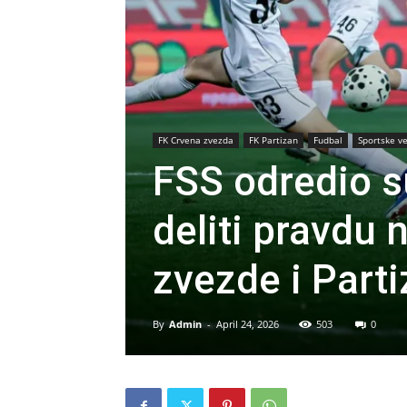
FK Crvena zvezda
FK Partizan
Fudbal
Sportske ve
FSS odredio su
deliti pravdu
zvezde i Part
By
Admin
-
April 24, 2026
503
0