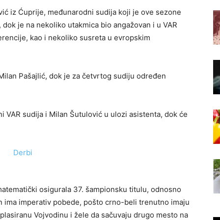
vić iz Ćuprije, međunarodni sudija koji je ove sezone
, dok je na nekoliko utakmica bio angažovan i u VAR
erencije, kao i nekoliko susreta u evropskim
ilan Pašajlić, dok je za četvrtog sudiju određen
 VAR sudija i Milan Šutulović u ulozi asistenta, dok će
 matematički osigurala 37. šampionsku titulu, odnosno
n ima imperativ pobede, pošto crno-beli trenutno imaju
lasiranu Vojvodinu i žele da sačuvaju drugo mesto na