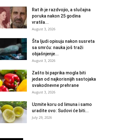
Rat ih je razdvojio, a slučajna
poruka nakon 25 godina
vratila...
August 3, 2026
Šta ljudi opisuju nakon susreta
sa smrću: nauka još traži
objašnjenje...
August 3, 2026
Zašto bi paprika mogla biti
jedan od najkorisnijih sastojaka
svakodnevne prehrane
August 3, 2026
Uzmite koru od limuna i samo
uradite ovo: Sudovi će biti...
July 29, 2026