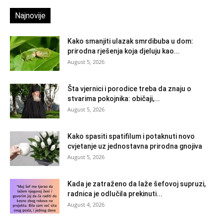
Najnovije
Kako smanjiti ulazak smrdibuba u dom:
prirodna rješenja koja djeluju kao...
August 5, 2026
Šta vjernici i porodice treba da znaju o
stvarima pokojnika: običaji,...
August 5, 2026
Kako spasiti spatifilum i potaknuti novo
cvjetanje uz jednostavna prirodna gnojiva
August 5, 2026
Kada je zatraženo da laže šefovoj supruzi,
radnica je odlučila prekinuti...
August 4, 2026