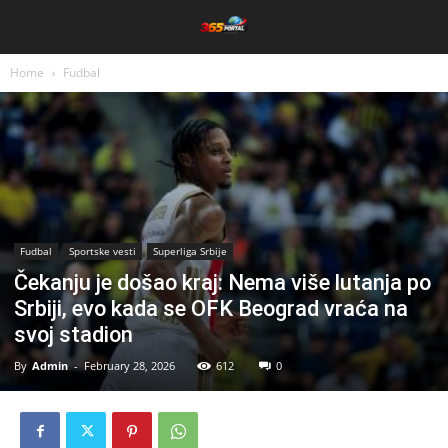
Home
Fudbal
Fudbal
Sportske vesti
Superliga Srbije
Čekanju je došao kraj: Nema više lutanja po
Srbiji, evo kada se OFK Beograd vraća na
svoj stadion
By
Admin
-
February 28, 2026
612
0