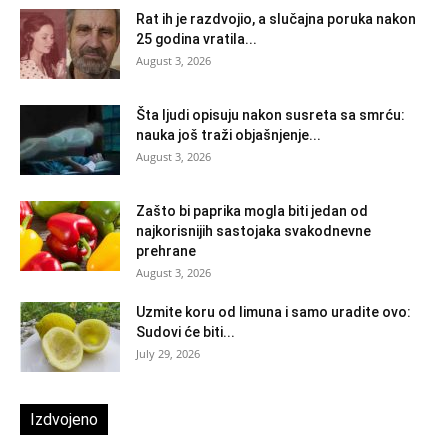
Rat ih je razdvojio, a slučajna poruka nakon
25 godina vratila...
August 3, 2026
Šta ljudi opisuju nakon susreta sa smrću:
nauka još traži objašnjenje...
August 3, 2026
Zašto bi paprika mogla biti jedan od
najkorisnijih sastojaka svakodnevne
prehrane
August 3, 2026
Uzmite koru od limuna i samo uradite ovo:
Sudovi će biti...
July 29, 2026
Izdvojeno