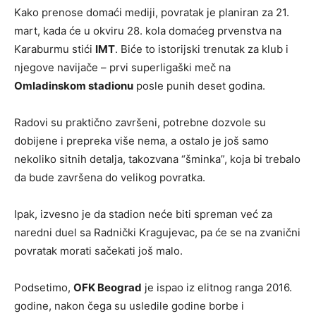
Kako prenose domaći mediji, povratak je planiran za 21.
mart, kada će u okviru 28. kola domaćeg prvenstva na
Karaburmu stići
IMT
. Biće to istorijski trenutak za klub i
njegove navijače – prvi superligaški meč na
Omladinskom stadionu
posle punih deset godina.
Radovi su praktično završeni, potrebne dozvole su
dobijene i prepreka više nema, a ostalo je još samo
nekoliko sitnih detalja, takozvana “šminka”, koja bi trebalo
da bude završena do velikog povratka.
Ipak, izvesno je da stadion neće biti spreman već za
naredni duel sa Radnički Kragujevac, pa će se na zvanični
povratak morati sačekati još malo.
Podsetimo,
OFK Beograd
je ispao iz elitnog ranga 2016.
godine, nakon čega su usledile godine borbe i