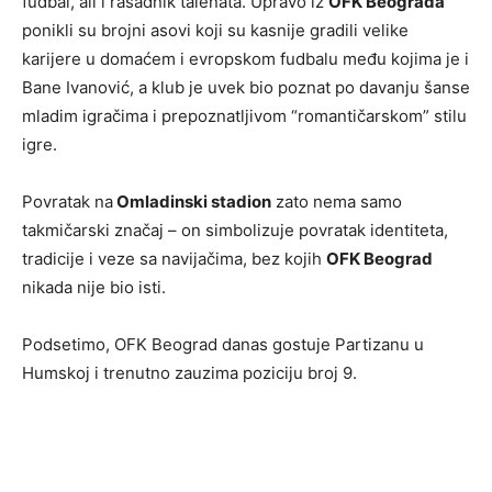
fudbal, ali i rasadnik talenata. Upravo iz
OFK Beograda
ponikli su brojni asovi koji su kasnije gradili velike
karijere u domaćem i evropskom fudbalu među kojima je i
Bane Ivanović, a klub je uvek bio poznat po davanju šanse
mladim igračima i prepoznatljivom “romantičarskom” stilu
igre.
Povratak na
Omladinski stadion
zato nema samo
takmičarski značaj – on simbolizuje povratak identiteta,
tradicije i veze sa navijačima, bez kojih
OFK Beograd
nikada nije bio isti.
Podsetimo, OFK Beograd danas gostuje Partizanu u
Humskoj i trenutno zauzima poziciju broj 9.