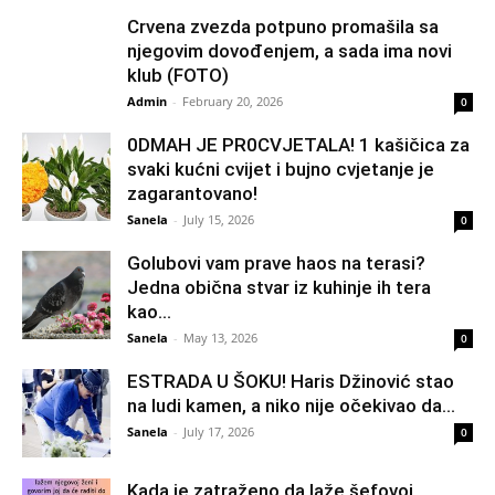
Crvena zvezda potpuno promašila sa
njegovim dovođenjem, a sada ima novi
klub (FOTO)
Admin
-
February 20, 2026
0
0DMAH JE PR0CVJETALA! 1 kašičica za
svaki kućni cvijet i bujno cvjetanje je
zagarantovano!
Sanela
-
July 15, 2026
0
Golubovi vam prave haos na terasi?
Jedna obična stvar iz kuhinje ih tera
kao...
Sanela
-
May 13, 2026
0
ESTRADA U ŠOKU! Haris Džinović stao
na ludi kamen, a niko nije očekivao da...
Sanela
-
July 17, 2026
0
Kada je zatraženo da laže šefovoj