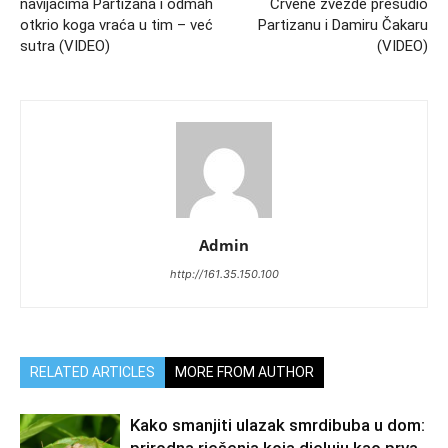
navijačima Partizana i odmah
Crvene zvezde presudio
otkrio koga vraća u tim – već
Partizanu i Damiru Čakaru
sutra (VIDEO)
(VIDEO)
Admin
http://161.35.150.100
RELATED ARTICLES
MORE FROM AUTHOR
Kako smanjiti ulazak smrdibuba u dom:
prirodna rješenja koja djeluju kao prva