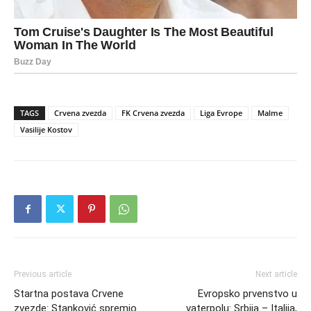
TAGS
Crvena zvezda
FK Crvena zvezda
Liga Evrope
Malme
Vasilije Kostov
Previous article
Next article
Startna postava Crvene
Evropsko prvenstvo u
zvezde: Stanković spremio
vaterpolu: Srbija – Italija,