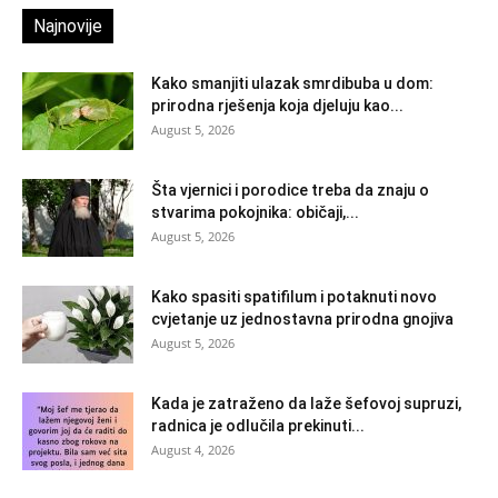
Najnovije
Kako smanjiti ulazak smrdibuba u dom:
prirodna rješenja koja djeluju kao...
August 5, 2026
Šta vjernici i porodice treba da znaju o
stvarima pokojnika: običaji,...
August 5, 2026
Kako spasiti spatifilum i potaknuti novo
cvjetanje uz jednostavna prirodna gnojiva
August 5, 2026
Kada je zatraženo da laže šefovoj supruzi,
radnica je odlučila prekinuti...
August 4, 2026