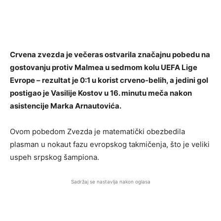
Crvena zvezda je večeras ostvarila značajnu pobedu na
gostovanju protiv Malmea u sedmom kolu UEFA Lige
Evrope – rezultat je 0:1 u korist crveno-belih, a jedini gol
postigao je Vasilije Kostov u 16. minutu meča nakon
asistencije Marka Arnautovića.
Ovom pobedom Zvezda je matematički obezbedila
plasman u nokaut fazu evropskog takmičenja, što je veliki
uspeh srpskog šampiona.
Sadržaj se nastavlja nakon oglasa