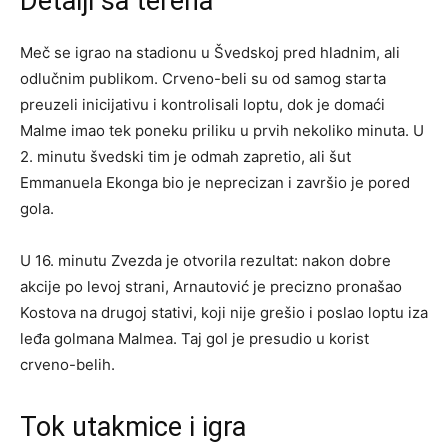
Detalji sa terena
Meč se igrao na stadionu u Švedskoj pred hladnim, ali
odlučnim publikom. Crveno-beli su od samog starta
preuzeli inicijativu i kontrolisali loptu, dok je domaći
Malme imao tek poneku priliku u prvih nekoliko minuta. U
2. minutu švedski tim je odmah zapretio, ali šut
Emmanuela Ekonga bio je neprecizan i završio je pored
gola.
U 16. minutu Zvezda je otvorila rezultat: nakon dobre
akcije po levoj strani, Arnautović je precizno pronašao
Kostova na drugoj stativi, koji nije grešio i poslao loptu iza
leđa golmana Malmea. Taj gol je presudio u korist
crveno-belih.
Tok utakmice i igra