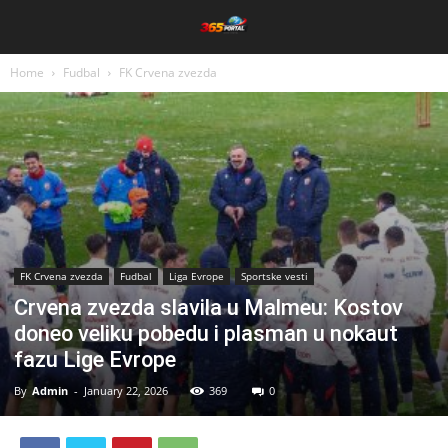
Home
Fudbal
FK Crvena zvezda
FK Crvena zvezda
Fudbal
Liga Evrope
Sportske vesti
Crvena zvezda slavila u Malmeu: Kostov
doneo veliku pobedu i plasman u nokaut
fazu Lige Evrope
By
Admin
-
January 22, 2026
369
0