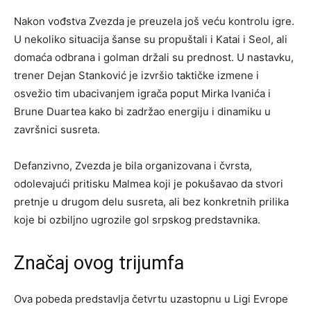
Nakon vođstva Zvezda je preuzela još veću kontrolu igre.
U nekoliko situacija šanse su propuštali i Katai i Seol, ali
domaća odbrana i golman držali su prednost. U nastavku,
trener Dejan Stanković je izvršio taktičke izmene i
osvežio tim ubacivanjem igrača poput Mirka Ivanića i
Brune Duartea kako bi zadržao energiju i dinamiku u
završnici susreta.
Defanzivno, Zvezda je bila organizovana i čvrsta,
odolevajući pritisku Malmea koji je pokušavao da stvori
pretnje u drugom delu susreta, ali bez konkretnih prilika
koje bi ozbiljno ugrozile gol srpskog predstavnika.
Značaj ovog trijumfa
Ova pobeda predstavlja četvrtu uzastopnu u Ligi Evrope