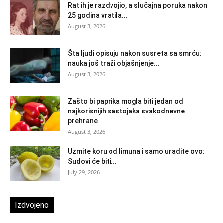
Rat ih je razdvojio, a slučajna poruka nakon
25 godina vratila...
August 3, 2026
Šta ljudi opisuju nakon susreta sa smrću:
nauka još traži objašnjenje...
August 3, 2026
Zašto bi paprika mogla biti jedan od
najkorisnijih sastojaka svakodnevne
prehrane
August 3, 2026
Uzmite koru od limuna i samo uradite ovo:
Sudovi će biti...
July 29, 2026
Izdvojeno