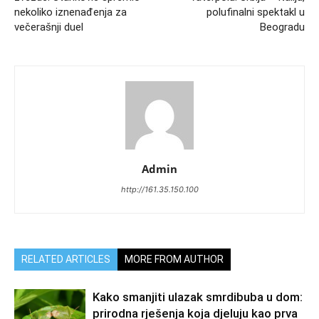
nekoliko iznenađenja za
polufinalni spektakl u
večerašnji duel
Beogradu
Admin
http://161.35.150.100
RELATED ARTICLES
MORE FROM AUTHOR
Kako smanjiti ulazak smrdibuba u dom:
prirodna rješenja koja djeluju kao prva