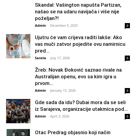
Skandal: Vašington napušta Partizan,
našao se na udaru navijača i više nije
poželjan?!
Admin
-
December 5, 2025
0
Ujutru će vam crijeva raditi lakše: Ako
vas muči zatvor pojedite ovu namirnicu
pred...
Sanela
-
July 17, 2026
0
Žreb: Novak Đoković saznao rivale na
Australijan openu, evo sa kim igra u
prvom...
Admin
-
January 15, 2026
0
Gde sada da idu? Dubai mora da se seli
iz Sarajeva, organizacije utakmica pod...
Admin
-
April 3, 2026
0
Otac Predrag objasnio koji način