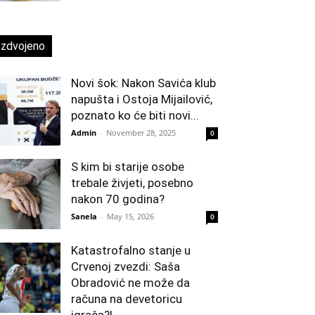
Izdvojeno
Novi šok: Nakon Savića klub
napušta i Ostoja Mijailović,
poznato ko će biti novi...
Admin
-
November 28, 2025
0
S kim bi starije osobe
trebale živjeti, posebno
nakon 70 godina?
Sanela
-
May 15, 2026
0
Katastrofalno stanje u
Crvenoj zvezdi: Saša
Obradović ne može da
računa na devetoricu