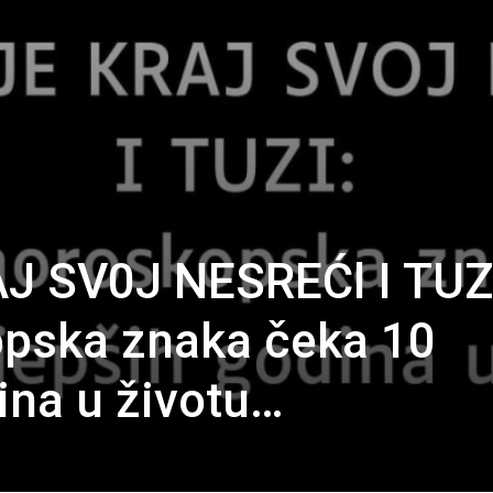
J SV0J NESREĆl I TUZ
opska znaka čeka 10
ina u životu…