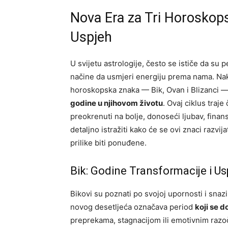
Nova Era za Tri Horoskops
Uspjeh
U svijetu astrologije, često se ističe da su 
načine da usmjeri energiju prema nama. Nako
horoskopska znaka — Bik, Ovan i Blizanci —
godine u njihovom životu
. Ovaj ciklus traj
preokrenuti na bolje, donoseći ljubav, finans
detaljno istražiti kako će se ovi znaci razvij
prilike biti ponuđene.
Bik: Godine Transformacije i Us
Bikovi su poznati po svojoj upornosti i snaz
novog desetljeća označava period
koji se 
preprekama, stagnacijom ili emotivnim razo