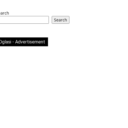
earch
Search
Oglasi - Advertisement