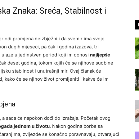
ka Znaka: Sreća, Stabilnost i
periodi promjena neizbježni i da svemir ima svoje
n dugih mjeseci, pa čak i godina izazova, tri
 ulaze u jedinstven period koji im donosi
najljepše
e čak deset godina, tokom kojih će se njihove sudbine
ijsku stabilnost i unutrašnji mir. Ovaj članak će
ati, kako će se njihov život promijeniti i kakve će im
pjeha
i, a sada će napokon doći do izražaja. Početak ovog
događa jednom u životu
. Nakon godina borbe sa
čaranjima, zvijezde se konačno poravnavaju, otvarajući