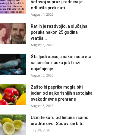
šefovoj supruzi, radnica je
odlučila prekinuti...
August 4, 2026
Rat ih je razdvojio, a slučajna
poruka nakon 25 godina
vratila...
August 3, 2026
Šta ljudi opisuju nakon susreta
sa smrću: nauka još traži
objašnjenje...
August 3, 2026
Zašto bi paprika mogla biti
jedan od najkorisnijih sastojaka
svakodnevne prehrane
August 3, 2026
Uzmite koru od limuna i samo
uradite ovo: Sudovi će biti...
July 29, 2026