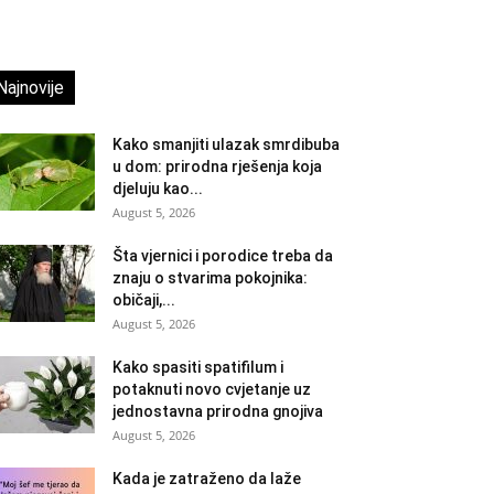
Najnovije
Kako smanjiti ulazak smrdibuba
u dom: prirodna rješenja koja
djeluju kao...
August 5, 2026
Šta vjernici i porodice treba da
znaju o stvarima pokojnika:
običaji,...
August 5, 2026
Kako spasiti spatifilum i
potaknuti novo cvjetanje uz
jednostavna prirodna gnojiva
August 5, 2026
Kada je zatraženo da laže