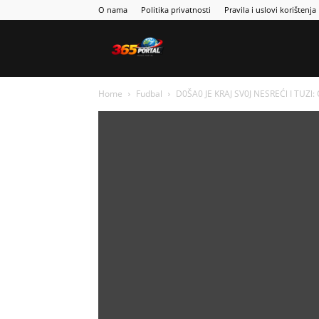
O nama
Politika privatnosti
Pravila i uslovi korištenja
Sport365
Home
Fudbal
D0ŠA0 JE KRAJ SV0J NESREĆl I TUZl: 