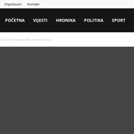
Impressum
Kontakt
POČETNA
VIJESTI
HRONIKA
POLITIKA
SPORT
Ova 3 horoskopska znaka čeka...