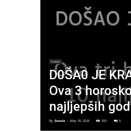
Fudbal
D0ŠA0 JE KRA
Ova 3 horosk
najljepših god
By
Sanela
-
May 18, 2026
393
0