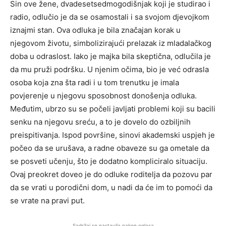
Sin ove žene, dvadesetsedmogodišnjak koji je studirao i
radio, odlučio je da se osamostali i sa svojom djevojkom
iznajmi stan. Ova odluka je bila značajan korak u
njegovom životu, simbolizirajući prelazak iz mladalačkog
doba u odraslost. Iako je majka bila skeptična, odlučila je
da mu pruži podršku. U njenim očima, bio je već odrasla
osoba koja zna šta radi i u tom trenutku je imala
povjerenje u njegovu sposobnost donošenja odluka.
Međutim, ubrzo su se počeli javljati problemi koji su bacili
senku na njegovu sreću, a to je dovelo do ozbiljnih
preispitivanja. Ispod površine, sinovi akademski uspjeh je
počeo da se urušava, a radne obaveze su ga ometale da
se posveti učenju, što je dodatno kompliciralo situaciju.
Ovaj preokret doveo je do odluke roditelja da pozovu par
da se vrati u porodični dom, u nadi da će im to pomoći da
se vrate na pravi put.
Sadržaj se nastavlja nakon oglasa