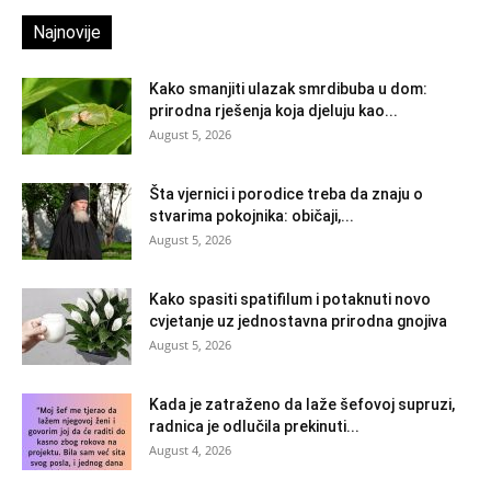
Najnovije
Kako smanjiti ulazak smrdibuba u dom:
prirodna rješenja koja djeluju kao...
August 5, 2026
Šta vjernici i porodice treba da znaju o
stvarima pokojnika: običaji,...
August 5, 2026
Kako spasiti spatifilum i potaknuti novo
cvjetanje uz jednostavna prirodna gnojiva
August 5, 2026
Kada je zatraženo da laže šefovoj supruzi,
radnica je odlučila prekinuti...
August 4, 2026