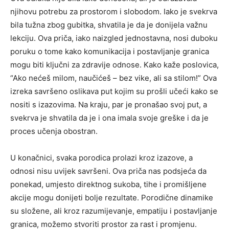
njihovu potrebu za prostorom i slobodom. Iako je svekrva
bila tužna zbog gubitka, shvatila je da je donijela važnu
lekciju.
Ova priča, iako naizgled jednostavna, nosi duboku
poruku o tome kako komunikacija i postavljanje granica
mogu biti ključni za zdravije odnose. Kako kaže poslovica,
“Ako nećeš milom, naučićeš – bez vike, ali sa stilom!” Ova
izreka savršeno oslikava put kojim su prošli učeći kako se
nositi s izazovima.
Na kraju, par je pronašao svoj put, a
svekrva je shvatila da je i ona imala svoje greške i da je
proces učenja obostran.
U konačnici, svaka porodica prolazi kroz izazove, a
odnosi nisu uvijek savršeni. Ova priča nas podsjeća da
ponekad, umjesto direktnog sukoba, tihe i promišljene
akcije mogu donijeti bolje rezultate. Porodične dinamike
su složene, ali kroz razumijevanje, empatiju i postavljanje
granica, možemo stvoriti prostor za rast i promjenu.