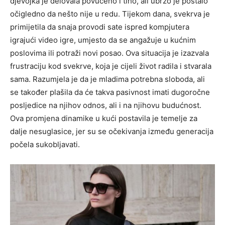
djevojka je delovala povučeno i tiho, ali ubrzo je postalo
očigledno da nešto nije u redu.
Tijekom dana, svekrva je
primijetila da snaja provodi sate ispred kompjutera
igrajući video igre, umjesto da se angažuje u kućnim
poslovima ili potraži novi posao. Ova situacija je izazvala
frustraciju kod svekrve, koja je cijeli život radila i stvarala
sama.
Razumjela je da je mladima potrebna sloboda, ali
se također plašila da će takva pasivnost imati dugoročne
posljedice na njihov odnos, ali i na njihovu budućnost.
Ova promjena dinamike u kući postavila je temelje za
dalje nesuglasice, jer su se očekivanja između generacija
počela sukobljavati.