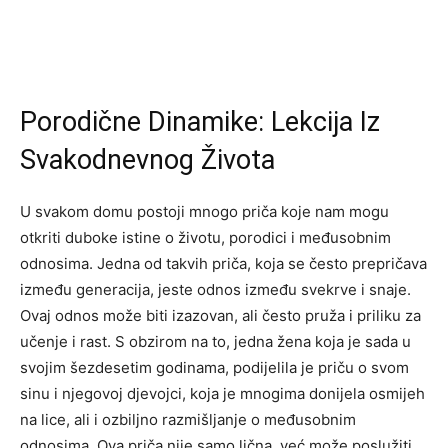
Porodične Dinamike: Lekcija Iz
Svakodnevnog Života
U svakom domu postoji mnogo priča koje nam mogu
otkriti duboke istine o životu, porodici i međusobnim
odnosima. Jedna od takvih priča, koja se često prepričava
između generacija, jeste odnos između svekrve i snaje.
Ovaj odnos može biti izazovan, ali često pruža i priliku za
učenje i rast. S obzirom na to, jedna žena koja je sada u
svojim šezdesetim godinama, podijelila je priču o svom
sinu i njegovoj djevojci, koja je mnogima donijela osmijeh
na lice, ali i ozbiljno razmišljanje o međusobnim
odnosima. Ova priča nije samo lična, već može poslužiti