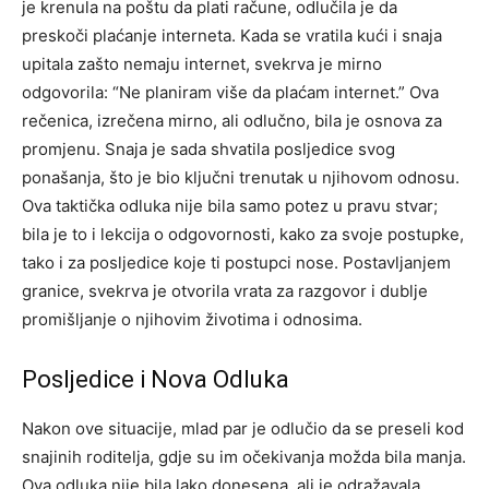
je krenula na poštu da plati račune, odlučila je da
preskoči plaćanje interneta.
Kada se vratila kući i snaja
upitala zašto nemaju internet, svekrva je mirno
odgovorila: “Ne planiram više da plaćam internet.” Ova
rečenica, izrečena mirno, ali odlučno, bila je osnova za
promjenu. Snaja je sada shvatila posljedice svog
ponašanja, što je bio ključni trenutak u njihovom odnosu.
Ova taktička odluka nije bila samo potez u pravu stvar;
bila je to i lekcija o odgovornosti, kako za svoje postupke,
tako i za posljedice koje ti postupci nose. Postavljanjem
granice, svekrva je otvorila vrata za razgovor i dublje
promišljanje o njihovim životima i odnosima.
Posljedice i Nova Odluka
Nakon ove situacije, mlad par je odlučio da se preseli kod
snajinih roditelja, gdje su im očekivanja možda bila manja.
Ova odluka nije bila lako donesena, ali je odražavala