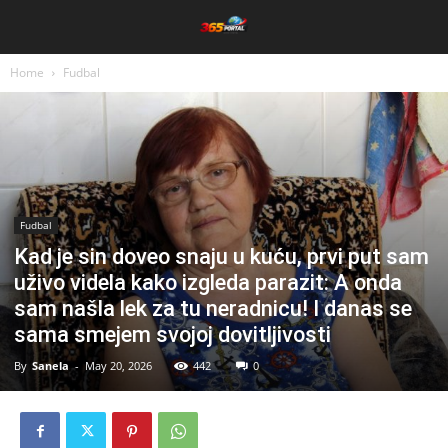
Home
Fudbal
Fudbal
Kad je sin doveo snaju u kuću, prvi put sam
uživo videla kako izgleda parazit: A onda
sam našla lek za tu neradnicu! I danas se
sama smejem svojoj dovitljivosti
By
Sanela
-
May 20, 2026
442
0