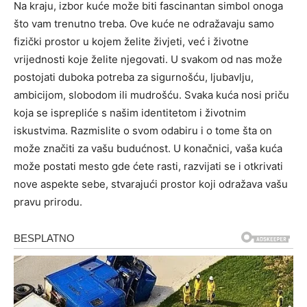
Na kraju, izbor kuće može biti fascinantan simbol onoga
što vam trenutno treba. Ove kuće ne odražavaju samo
fizički prostor u kojem želite živjeti, već i životne
vrijednosti koje želite njegovati. U svakom od nas može
postojati duboka potreba za sigurnošću, ljubavlju,
ambicijom, slobodom ili mudrošću.
Svaka kuća nosi priču
koja se isprepliće s našim identitetom i životnim
iskustvima. Razmislite o svom odabiru i o tome šta on
može značiti za vašu budućnost.
U konačnici, vaša kuća
može postati mesto gde ćete rasti, razvijati se i otkrivati
nove aspekte sebe, stvarajući prostor koji odražava vašu
pravu prirodu.