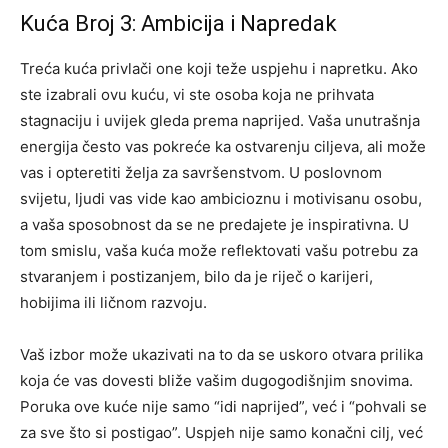
Kuća Broj 3: Ambicija i Napredak
Treća kuća privlači one koji teže uspjehu i napretku. Ako
ste izabrali ovu kuću, vi ste osoba koja ne prihvata
stagnaciju i uvijek gleda prema naprijed. Vaša unutrašnja
energija često vas pokreće ka ostvarenju ciljeva, ali može
vas i opteretiti želja za savršenstvom.
U poslovnom
svijetu, ljudi vas vide kao ambicioznu i motivisanu osobu,
a vaša sposobnost da se ne predajete je inspirativna. U
tom smislu, vaša kuća može reflektovati vašu potrebu za
stvaranjem i postizanjem, bilo da je riječ o karijeri,
hobijima ili ličnom razvoju.
Vaš izbor može ukazivati na to da se uskoro otvara prilika
koja će vas dovesti bliže vašim dugogodišnjim snovima.
Poruka ove kuće nije samo “idi naprijed”, već i “pohvali se
za sve što si postigao”. Uspjeh nije samo konačni cilj, već