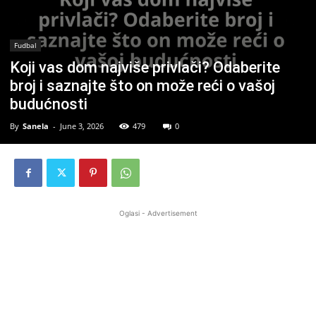
Fudbal
Koji vas dom najviše privlači? Odaberite
broj i saznajte što on može reći o vašoj
budućnosti
By
Sanela
-
June 3, 2026
479
0
Oglasi - Advertisement