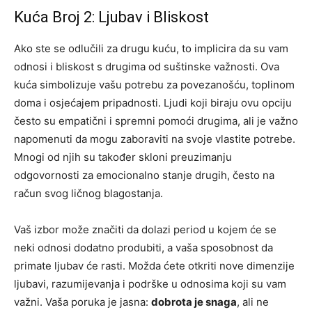
Kuća Broj 2: Ljubav i Bliskost
Ako ste se odlučili za drugu kuću, to implicira da su vam
odnosi i bliskost s drugima od suštinske važnosti. Ova
kuća simbolizuje vašu potrebu za povezanošću, toplinom
doma i osjećajem pripadnosti. Ljudi koji biraju ovu opciju
često su empatični i spremni pomoći drugima, ali je važno
napomenuti da mogu zaboraviti na svoje vlastite potrebe.
Mnogi od njih su također skloni preuzimanju
odgovornosti za emocionalno stanje drugih, često na
račun svog ličnog blagostanja.
Vaš izbor može značiti da dolazi period u kojem će se
neki odnosi dodatno produbiti, a vaša sposobnost da
primate ljubav će rasti. Možda ćete otkriti nove dimenzije
ljubavi, razumijevanja i podrške u odnosima koji su vam
važni. Vaša poruka je jasna:
dobrota je snaga
, ali ne