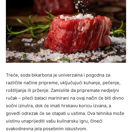
Treće, soda bikarbona je univerzalna i pogodna za
različite načine pripreme, uključujući kuhanje, pečenje,
roštiljanje ili prženje. Zamislite da pripremate nedjeljni
ručak – pileći bataci marinirani na ovaj način će biti divno
sočni iznutra, dok će imati hrskavu koricu izvana, a
goveđi odrezak će se otapati u ustima. Ova tehnika može
uistinu unaprijediti vašu kulinarsku igru, čineći
svakodnevna jela posebnim iskustvom.