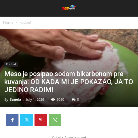
Home
Fudbal
Fudbal
Meso je posipao sodom bikarbonom pre
kuvanja: OD KADA MI JE POKAZAO, JA TO
JEDINO RADIM!
By
Sanela
-
July 1, 2026
3080
0
Oglasi - Advertisement