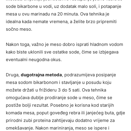
sode bikarbone u vodi, uz dodatak malo soli, i potapanje
mesa u ovu marinadu na 20 minuta. Ova tehnika je
idealna kada nemate vremena, a želite brzo pripremiti
sočno meso.
Nakon toga, važno je meso dobro isprati hladnom vodom
kako biste uklonili sve ostatke sode, čime se izbjegava
eventualni neugodna okus.
Druga,
dugotrajna metoda
, podrazumijeva posipanje
mesa sodom bikarbonom i stavljanje u posudu koju
možete držati u frižideru 3 do 5 sati. Ova tehnika
omogućava dublje prodiranje sode u meso, čime se
postiže bolji rezultat. Posebno je korisna kod starijih
komada mesa, poput goveđeg rebra ili janjećeg buta, gdje
prirodni zubi proteina zahtijevaju dodatno vrijeme za
omekšavanje. Nakon mariniranja, meso se ispere i