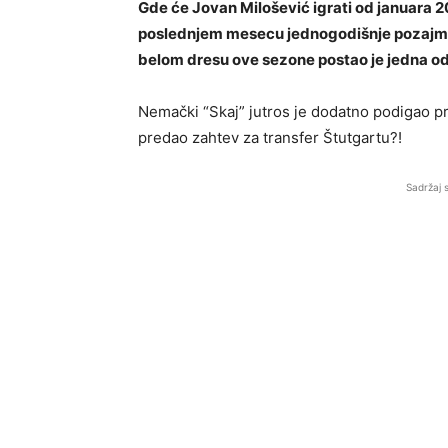
Gde će Jovan Milošević igrati od januara 20
poslednjem mesecu jednogodišnje pozajmic
belom dresu ove sezone postao je jedna od 
Nemački “Skaj” jutros je dodatno podigao p
predao zahtev za transfer Štutgartu?!
Sadržaj 