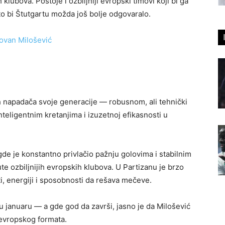
ubova. Postoje i ozbiljniji evropski timovi koji bi ga
to bi Štutgartu možda još bolje odgovaralo.
?
h napadača svoje generacije — robusnom, ali tehnički
eligentnim kretanjima i izuzetnoj efikasnosti u
gde je konstantno privlačio pažnju golovima i stabilnim
e ozbiljnijih evropskih klubova. U Partizanu je brzo
i, energiji i sposobnosti da rešava mečeve.
u januaru — a gde god da završi, jasno je da Milošević
 evropskog formata.