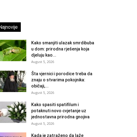
Najnovije
Kako smanjiti ulazak smrdibuba
u dom: prirodna rješenja koja
djeluju kao...
August 5, 2026
Šta vjernici i porodice treba da
znaju o stvarima pokojnika:
običaji,...
August 5, 2026
Kako spasiti spatifilum i
potaknuti novo cvjetanje uz
jednostavna prirodna gnojiva
August 5, 2026
Kada je zatraženo da laže