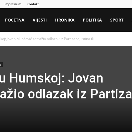
Impressum
Kontakt
POČETNA
VIJESTI
HRONIKA
POLITIKA
SPORT
Jovan Milošević zatražio odlazak iz Partizana, istina ili...
e
u Humskoj: Jovan
ažio odlazak iz Partiz