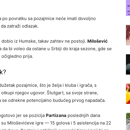
da po povratku sa pozajmice neće imati dovoljno
 da zatraži odlazak.
” dobio iz Humske, takav zahtev ne postoji.
Milošević
 da bi voleo da ostane u Srbiji do kraja sezone, gde se
 očigledno prija.
ak?
etak pozajmice, što je želja i kluba i igrača, s
otkupi njegov ugovor. Štutgart, sa svoje strane,
a se odrekne potencijalno budućeg prvog napadača.
ogotovo jer se pozicija
Partizana
poslednjih dana
 su Miloševićeve igre — 15 golova i 5 asistencija na 22