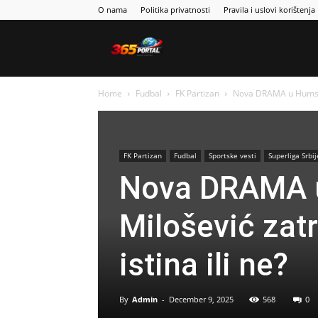
O nama
Politika privatnosti
Pravila i uslovi korištenja
Sport365
Home
Fudbal
FK Partizan
Nova DRAMA u Humskoj: 
FK Partizan
Fudbal
Sportske vesti
Superliga Srbij
Nova DRAMA 
Milošević zatr
istina ili ne?
By
Admin
-
December 9, 2025
568
0