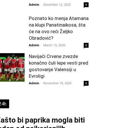
Admin
-
December 12, 2025
0
Poznato ko menja Atamana
na klupi Panatinaikosa, šta
će na ovo reći Željko
Obradović?
Admin
-
March 13, 2026
0
Navijači Crvene zvezde
konačno čuli lepe vesti pred
gostovanje Valensiji u
Evroligi
Admin
-
November 19, 2025
0
24h
ašto bi paprika mogla biti