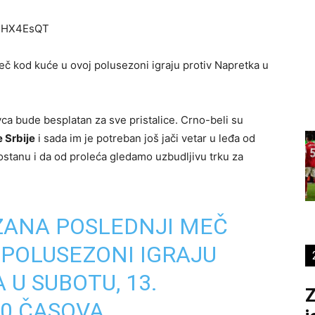
C2HX4EsQT
č kod kuće u ovoj polusezoni igraju protiv Napretka u
ca bude besplatan za sve pristalice. Crno-beli su
 Srbije
i sada im je potreban još jači vetar u leđa od
ostanu i da od proleća gledamo uzbudljivu trku za
ZANA POSLEDNJI MEČ
 POLUSEZONI IGRAJU
 U SUBOTU, 13.
Z
30 ČASOVA.