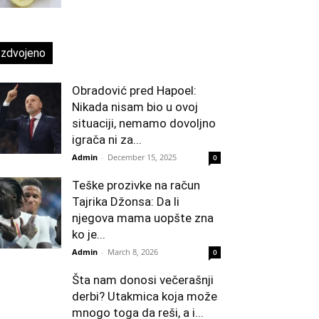
Izdvojeno
Obradović pred Hapoel:
Nikada nisam bio u ovoj
situaciji, nemamo dovoljno
igrača ni za...
Admin
-
December 15, 2025
0
Teške prozivke na račun
Tajrika Džonsa: Da li
njegova mama uopšte zna
ko je...
Admin
-
March 8, 2026
0
Šta nam donosi večerašnji
derbi? Utakmica koja može
mnogo toga da reši, a i...