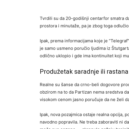
Tvrdili su da 20-godišnji centarfor smatra 
prostora i minutaže, pa je zbog toga odlučio
Ipak, prema informacijama koje je “Telegraf
je samo usmeno poručio ljudima iz Štutgarta
odlično uklopio i gde ima kontinuitet koji mu
Produžetak saradnje ili rastan
Realne su šanse da crno-beli dogovore produž
obzirom na to da Partizan nema sredstva da 
visokom cenom jasno poručuje da ne želi d
Ipak, nova pozajmica ostaje realna opcija, p
navodno popravila. Ne treba zaboraviti ni da