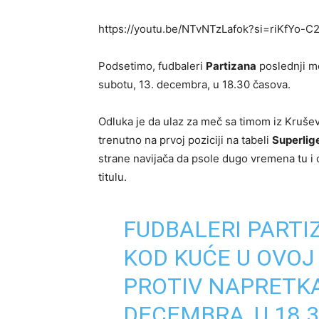
https://youtu.be/NTvNTzLafok?si=riKfYo-
Podsetimo, fudbaleri
Partizana
poslednji me
subotu, 13. decembra, u 18.30 časova.
Odluka je da ulaz za meč sa timom iz Krušev
trenutno na prvoj poziciji na tabeli
Superlige
strane navijača da psole dugo vremena tu i 
titulu.
FUDBALERI PARTI
KOD KUĆE U OVOJ
PROTIV NAPRETKA
DECEMBRA, U 18.