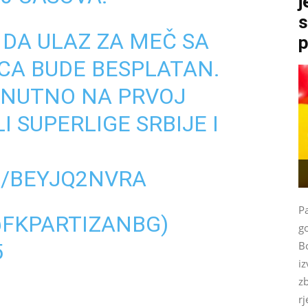
j
s
 DA ULAZ ZA MEČ SA
p
CA BUDE BESPLATAN.
ENUTNO NA PRVOJ
I SUPERLIGE SRBIJE I
M/BEYJQ2NVRA
P
@FKPARTIZANBG)
g
5
Bo
iz
zb
rj