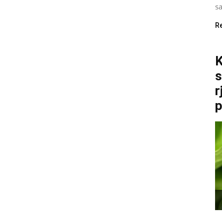
sa
R
K
s
r
p