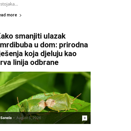
stojaka...
ead more
ako smanjiti ulazak
mrdibuba u dom: prirodna
ješenja koja djeluju kao
rva linija odbrane
Sanela
-
August 5, 2026
0