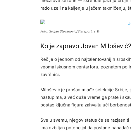
meča ove sezone — skrenule pažnju brojnih kl
rado uzeli na kaljenje u jačem takmičenju, š
Foto: Srdjan Stevanovic/Starsport.rs ©
Ko je zapravo Jovan Milošević
Reč je o jednom od najtalentovanijih srpski
veoma iskusnom centarforu, poznatom po int
završnici.
Milošević je prošao mlađe selekcije Srbije, 
nastupima, a već duže vreme ga prate i skaut
postao ključna figura zahvaljujući borbenost
Sve u svemu, njegov status će se razjasniti 
ima ozbiljan potencijal da postane napadač