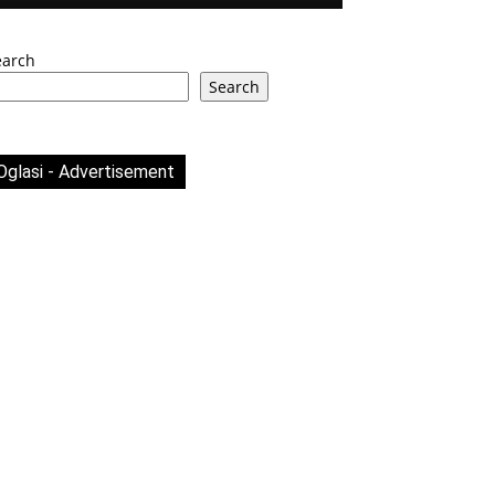
earch
Search
Oglasi - Advertisement