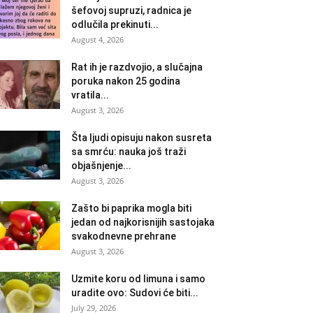
šefovoj supruzi, radnica je
odlučila prekinuti...
August 4, 2026
Rat ih je razdvojio, a slučajna
poruka nakon 25 godina
vratila...
August 3, 2026
Šta ljudi opisuju nakon susreta
sa smrću: nauka još traži
objašnjenje...
August 3, 2026
Zašto bi paprika mogla biti
jedan od najkorisnijih sastojaka
svakodnevne prehrane
August 3, 2026
Uzmite koru od limuna i samo
uradite ovo: Sudovi će biti...
July 29, 2026