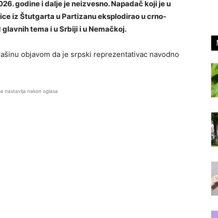
26. godine i dalje je neizvesno. Napadač koji je u
e iz Štutgarta u Partizanu eksplodirao u crno-
glavnih tema i u Srbiji i u Nemačkoj.
rašinu objavom da je srpski reprezentativac navodno
se nastavlja nakon oglasa