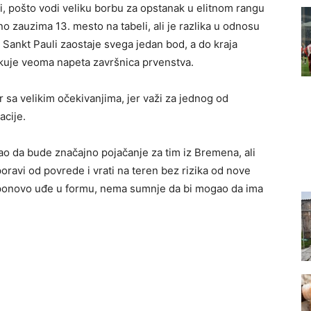
ji, pošto vodi veliku borbu za opstanak u elitnom rangu
 zauzima 13. mesto na tabeli, ali je razlika u odnosu
. Sankt Pauli zaostaje svega jedan bod, a do kraja
ekuje veoma napeta završnica prvenstva.
 sa velikim očekivanjima, jer važi za jednog od
acije.
ao da bude značajno pojačanje za tim iz Bremena, ali
poravi od povrede i vrati na teren bez rizika od nove
i ponovo uđe u formu, nema sumnje da bi mogao da ima