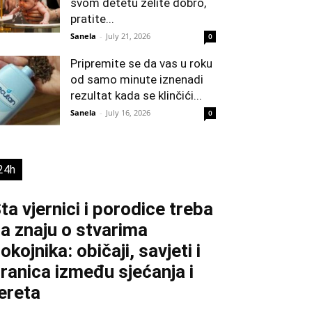
svom detetu želite dobro,
pratite...
Sanela
-
July 21, 2026
0
Pripremite se da vas u roku
od samo minute iznenadi
rezultat kada se klinčići...
Sanela
-
July 16, 2026
0
24h
ta vjernici i porodice treba
a znaju o stvarima
okojnika: običaji, savjeti i
ranica između sjećanja i
ereta