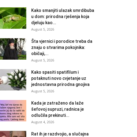
Kako smanjiti ulazak smrdibuba
u dom: prirodna rješenja koja
djeluju kao...
August 5, 2026
Šta vjernici i porodice treba da
znaju o stvarima pokojnika:
običaji,...
August 5, 2026
Kako spasiti spatifilum i
potaknuti novo cvjetanje uz
jednostavna prirodna gnojiva
August 5, 2026
Kada je zatraženo da laže
šefovoj supruzi, radnica je
odlučila prekinuti...
August 4, 2026
Rat ih je razdvojio, a slučajna