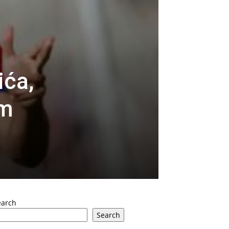
ića,
em
earch
Search