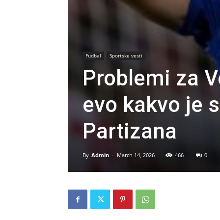
Fudbal
Sportske vesti
Problemi za V
evo kakvo je 
Partizana
By
Admin
-
March 14, 2026
466
0