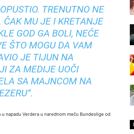
POPUSTIO. TRENUTNO NE
 ČAK MU JE I KRETANJE
LE GOD GA BOLI, NEĆE
SVE ŠTO MOGU DA VAM
AVIO JE TIJUN NA
I ZA MEDIJE UOČI
ELA SA MAJNCOM NA
EZERU”.
a u napadu Verdera u narednom meču Bundeslige od