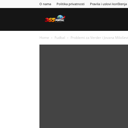
O nama
Politika privatnosti
Pravila i uslovi korištenja
Sport365
Home
Fudbal
Problemi za Verder i Jovana Milošević