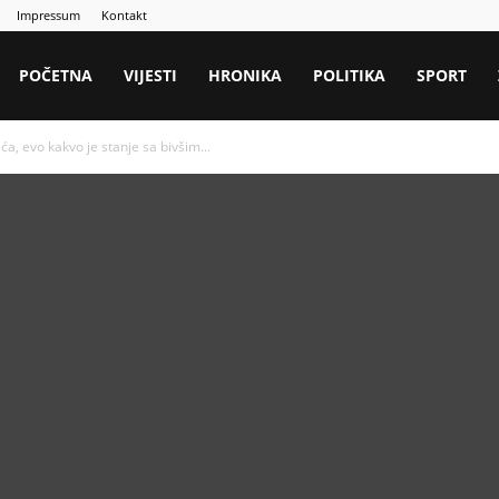
Impressum
Kontakt
POČETNA
VIJESTI
HRONIKA
POLITIKA
SPORT
a, evo kakvo je stanje sa bivšim...