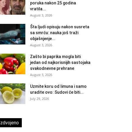
poruka nakon 25 godina
vratila...
August 3, 2026
Šta ljudi opisuju nakon susreta
sa smrću: nauka još traži
objašnjenje...
August 3, 2026
Zašto bi paprika mogla biti
jedan od najkorisnijih sastojaka
svakodnevne prehrane
August 3, 2026
Uzmite koru od limuna i samo
uradite ovo: Sudovi će biti...
July 29, 2026
Izdvojeno