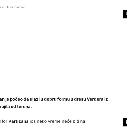
asi - Advertisement
n je počeo da ulazi u dobru formu u dresu Verdera iz
ojila od terena.
arfor
Partizana
još neko vreme neće biti na