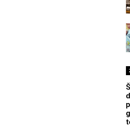
Š
d
p
g
t