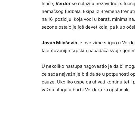
Inače,
Verder
se nalazi u nezavidnoj situaci
nemačkog fudbala. Ekipa iz Bremena trenutno
na 16. poziciju, koja vodi u baraž, minimalna
sezone ostalo je još devet kola, pa klub oč
Jovan Milošević
je ove zime stigao u Verder
talentovanijih srpskih napadača svoje gener
U nekoliko nastupa nagovestio je da bi mog
će sada najvažnije biti da se u potpunosti o
pauze. Ukoliko uspe da uhvati kontinuitet 
važnu ulogu u borbi Verdera za opstanak.