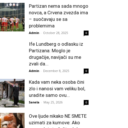
Partizan nema sada mnogo
novca, a Crvena zvezda ima
– suočavaju se sa
problemima
Admin
-
October 28, 2025
0
Ife Lundberg o odlasku iz
Partizana: Moglo je
drugačije, navijači su me
zvali da...
Admin
-
December 8, 2025
0
Kada vam neka osoba čini
zlo i nanosi vam veliku bol,
uradite samo ovu...
Sanela
-
May 25, 2026
0
Ove ljude nikako NE SMETE
uzimati za kumove: Ako