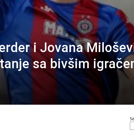
erder i Jovana Milošev
stanje sa bivšim igrač
S