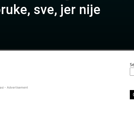
uke, sve, jer nije
S
asi - Advertisement