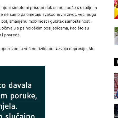
i njeni simptomi prisutni dok se ne suoče s ozbiljnim
de ne samo da ometaju svakodnevni život, već mogu
 bol, smanjenu mobilnost i gubitak samostalnosti.
očavaju s psihološkim posljedicama, kao što su
a i povreda.
eoporozom u većem riziku od razvoja depresije, što