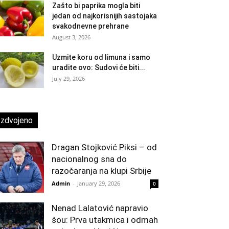
Zašto bi paprika mogla biti
jedan od najkorisnijih sastojaka
svakodnevne prehrane
August 3, 2026
Uzmite koru od limuna i samo
uradite ovo: Sudovi će biti...
July 29, 2026
Izdvojeno
Dragan Stojković Piksi – od
nacionalnog sna do
razočaranja na klupi Srbije
Admin
-
January 29, 2026
0
Nenad Lalatović napravio
šou: Prva utakmica i odmah