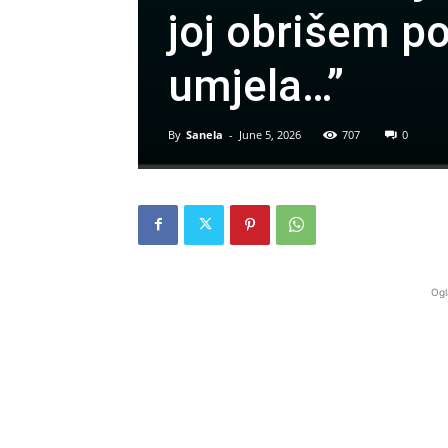
joj obrišem por
umjela…”
By
Sanela
-
June 5, 2026
707
0
Ogl