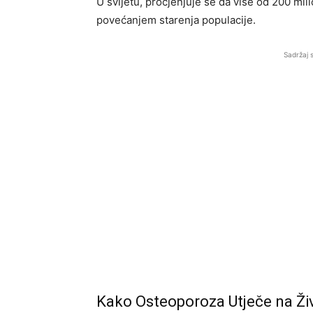
U svijetu, procjenjuje se da više od 200 milio
povećanjem starenja populacije.
Sadržaj 
Kako Osteoporoza Utječe na Ži