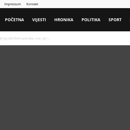
Impressum
Kontakt
POČETNA
VIJESTI
HRONIKA
POLITIKA
SPORT
a joj obrišem poruke, sve, jer...