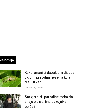
Najnovije
Kako smanjiti ulazak smrdibuba
u dom: prirodna rješenja koja
djeluju kao...
August 5, 2026
Šta vjernici i porodice treba da
znaju o stvarima pokojnika:
običaji,...