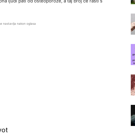
na ljudi pati od osteoporoze, a taj broj će rasti s
se nastavlja nakon oglasa
vot