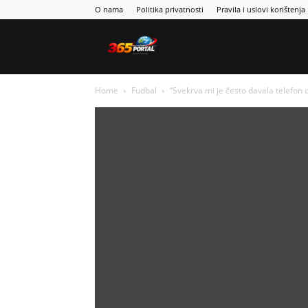
O nama
Politika privatnosti
Pravila i uslovi korištenja
Sport365
Home
Fudbal
“Svekrva mi je često davala telefon d