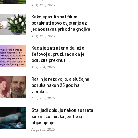
August 5, 2026
Kako spasiti spatifilum i
potaknuti novo cvjetanje uz
jednostavna prirodna gnojiva
August 5, 2026
Kada je zatraženo da laže
šefovoj supruzi, radnica je
odlučila prekinuti...
August 4, 2026
Rat ih je razdvojio, a slučajna
poruka nakon 25 godina
vratila...
August 3, 2026
Šta ljudi opisuju nakon susreta
sa smrću: nauka još traži
objašnjenje...
August 3, 2026