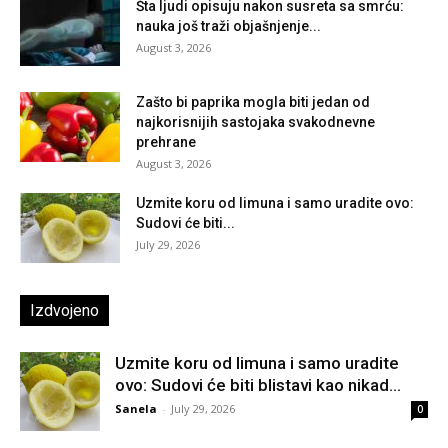
Šta ljudi opisuju nakon susreta sa smrću:
nauka još traži objašnjenje...
August 3, 2026
Zašto bi paprika mogla biti jedan od
najkorisnijih sastojaka svakodnevne
prehrane
August 3, 2026
Uzmite koru od limuna i samo uradite ovo:
Sudovi će biti...
July 29, 2026
Izdvojeno
Uzmite koru od limuna i samo uradite
ovo: Sudovi će biti blistavi kao nikad...
Sanela
-
July 29, 2026
0