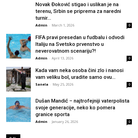
Novak Đoković stigao i uslikan je na
terenu, Srbin se priprema za naredni
turnir...
Admin
-
March 1, 2026
0
FIFA pravi presedan u fudbalu i odvodi
Italiju na Svetsko prvenstvo u
neverovatnom scenariju?!
Admin
-
April 13, 2026
0
Kada vam neka osoba čini zlo i nanosi
vam veliku bol, uradite samo ovu...
Sanela
-
May 25, 2026
0
Dušan Mandić – najtrofejniji vaterpolista
svoje generacije, neko ko pomera
granice sporta
Admin
-
January 26, 2026
0