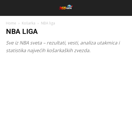
Home
Košarka
NBA liga
NBA LIGA
Sve iz NBA sveta – rezultati, vesti, analiza utakmica i
statistika najvećih košarkaških zvezda.