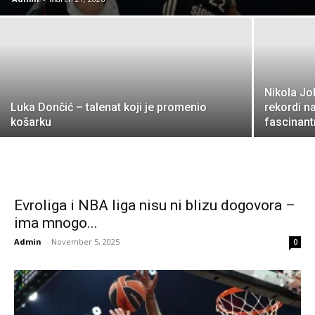
Nikola Jok
Luka Dončić – talenat koji je promenio
rekordi n
košarku
fascinan
Evroliga i NBA liga nisu ni blizu dogovora –
ima mnogo...
Admin
-
November 5, 2025
0