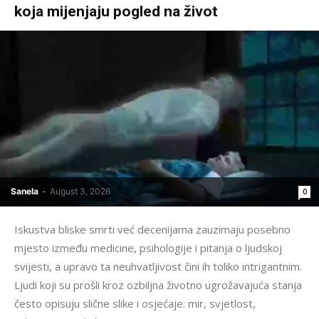
koja mijenjaju pogled na život
Sanela
-
August 3, 2026
0
Iskustva bliske smrti već decenijama zauzimaju posebno
mjesto između medicine, psihologije i pitanja o ljudskoj
svijesti, a upravo ta neuhvatljivost čini ih toliko intrigantnim.
Ljudi koji su prošli kroz ozbiljna životno ugrožavajuća stanja
često opisuju slične slike i osjećaje: mir, svjetlost,