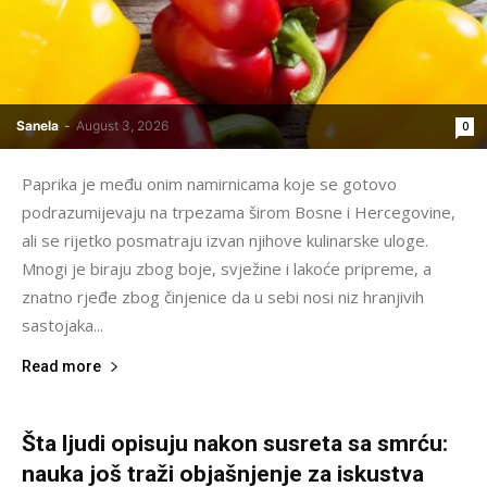
Sanela
-
August 3, 2026
0
Paprika je među onim namirnicama koje se gotovo
podrazumijevaju na trpezama širom Bosne i Hercegovine,
ali se rijetko posmatraju izvan njihove kulinarske uloge.
Mnogi je biraju zbog boje, svježine i lakoće pripreme, a
znatno rjeđe zbog činjenice da u sebi nosi niz hranjivih
sastojaka...
Read more
Šta ljudi opisuju nakon susreta sa smrću:
nauka još traži objašnjenje za iskustva