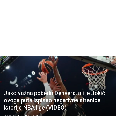
Jako važna pobeda Denvera, ali je Jokić
ovoga puta ispisao negativne stranice
istorije NBA lige (VIDEO)
Admin
-
March 21, 2026