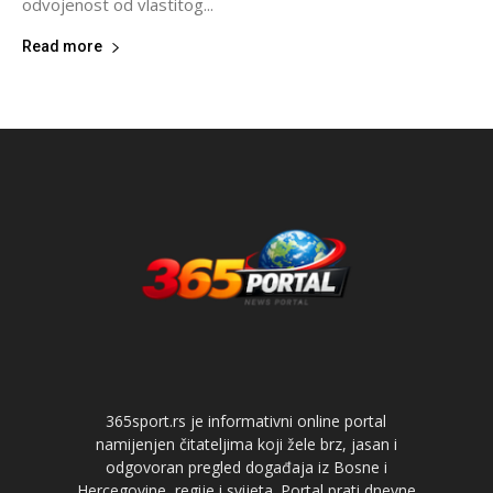
odvojenost od vlastitog...
Read more
365sport.rs je informativni online portal
namijenjen čitateljima koji žele brz, jasan i
odgovoran pregled događaja iz Bosne i
Hercegovine, regije i svijeta. Portal prati dnevne