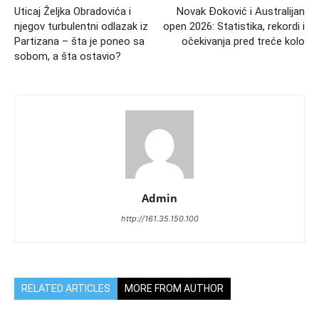
Uticaj Željka Obradovića i
Novak Đoković i Australijan
njegov turbulentni odlazak iz
open 2026: Statistika, rekordi i
Partizana – šta je poneo sa
očekivanja pred treće kolo
sobom, a šta ostavio?
Admin
http://161.35.150.100
RELATED ARTICLES
MORE FROM AUTHOR