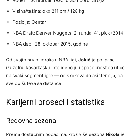
Rođen: 19. februar 1995. u Somboru, Srbija
Visina/težina: oko 211 cm / 128 kg
Pozicija: Centar
NBA Draft: Denver Nuggets, 2. runda, 41. pick (2014)
NBA debi: 28. oktobar 2015. godine
Od svojih prvih koraka u NBA ligi,
Jokić
je pokazao
izuzetnu košarkašku inteligenciju i sposobnost da utiče
na svaki segment igre — od skokova do asistencija, pa
sve do šuteva sa distance.
Karijerni proseci i statistika
Redovna sezona
Prema dostupnim podacima, kroz više sezona
Nikola
je