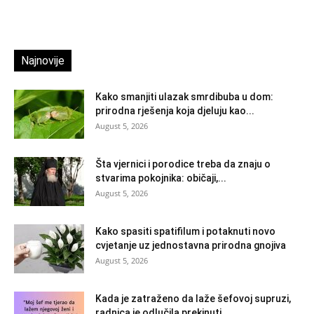
Najnovije
Kako smanjiti ulazak smrdibuba u dom:
prirodna rješenja koja djeluju kao...
August 5, 2026
Šta vjernici i porodice treba da znaju o
stvarima pokojnika: običaji,...
August 5, 2026
Kako spasiti spatifilum i potaknuti novo
cvjetanje uz jednostavna prirodna gnojiva
August 5, 2026
Kada je zatraženo da laže šefovoj supruzi,
radnica je odlučila prekinuti...