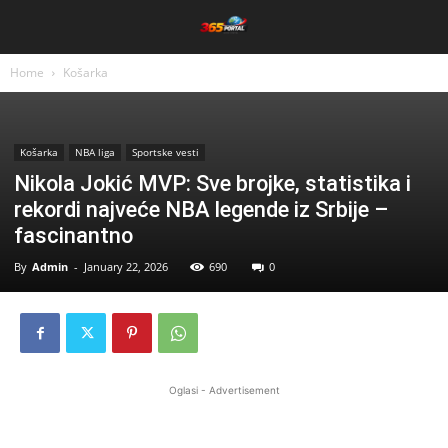
Home
Košarka
Košarka
NBA liga
Sportske vesti
Nikola Jokić MVP: Sve brojke, statistika i
rekordi najveće NBA legende iz Srbije –
fascinantno
By
Admin
-
January 22, 2026
690
0
Oglasi - Advertisement