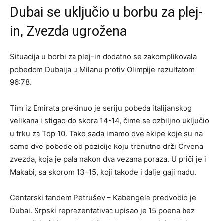
Dubai se uključio u borbu za plej-
in, Zvezda ugrožena
Situacija u borbi za plej-in dodatno se zakomplikovala
pobedom Dubaija u Milanu protiv Olimpije rezultatom
96:78.
Tim iz Emirata prekinuo je seriju pobeda italijanskog
velikana i stigao do skora 14-14, čime se ozbiljno uključio
u trku za Top 10. Tako sada imamo dve ekipe koje su na
samo dve pobede od pozicije koju trenutno drži Crvena
zvezda, koja je pala nakon dva vezana poraza. U priči je i
Makabi, sa skorom 13-15, koji takođe i dalje gaji nadu.
Centarski tandem Petrušev – Kabengele predvodio je
Dubai. Srpski reprezentativac upisao je 15 poena bez