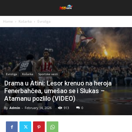
Home
Košarka
Evroliga
Evroliga
Košarka
Sportske vesti
Drama u Atini: Lesor krenuo na heroja
Fenerbahčea, umešao se i Slukas –
Atamanu pozlilo (VIDEO)
By
Admin
-
February 14, 2026
913
0