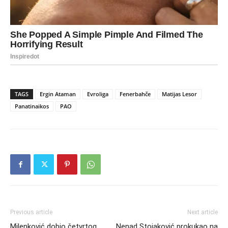
TAGS
Ergin Ataman
Evroliga
Fenerbahče
Matijas Lesor
Panatinaikos
PAO
Previous article
Next article
Milenković dobio četvrtog
Nenad Stojaković prokukao na