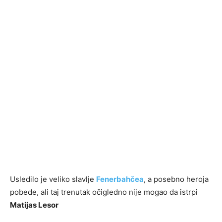
Usledilo je veliko slavlje
Fenerbahčea
, a posebno heroja
pobede, ali taj trenutak očigledno nije mogao da istrpi
Matijas Lesor