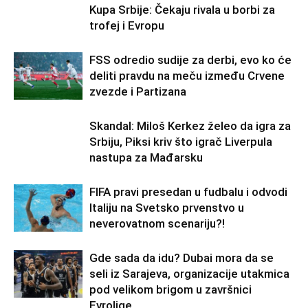
Kupa Srbije: Čekaju rivala u borbi za
trofej i Evropu
FSS odredio sudije za derbi, evo ko će
deliti pravdu na meču između Crvene
zvezde i Partizana
Skandal: Miloš Kerkez želeo da igra za
Srbiju, Piksi kriv što igrač Liverpula
nastupa za Mađarsku
FIFA pravi presedan u fudbalu i odvodi
Italiju na Svetsko prvenstvo u
neverovatnom scenariju?!
Gde sada da idu? Dubai mora da se
seli iz Sarajeva, organizacije utakmica
pod velikom brigom u završnici
Evrolige