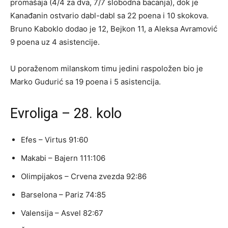
promašaja (4/4 za dva, 7/7 slobodna bacanja), dok je
Kanađanin ostvario dabl-dabl sa 22 poena i 10 skokova.
Bruno Kaboklo dodao je 12, Bejkon 11, a Aleksa Avramović
9 poena uz 4 asistencije.
U poraženom milanskom timu jedini raspoložen bio je
Marko Gudurić sa 19 poena i 5 asistencija.
Evroliga – 28. kolo
Efes – Virtus 91:60
Makabi – Bajern 111:106
Olimpijakos – Crvena zvezda 92:86
Barselona – Pariz 74:85
Valensija – Asvel 82:67