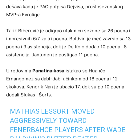
dešava kada je PAO potpisa Dejvisa, prošlosezonskog
MVP-a Evrolige.
Tarik Biberović je odigrao utakmicu sezone sa 26 poena i
impresivnih 6/7 za tri poena. Boldvin je meč završio sa 13
poena i 9 asistencija, dok je De Kolo dodao 10 poena i 8
asistencija. Jantunen je postigao 11 poena.
U redovima
Panatinaikosa
istakao se Huančo
Ernangomez sa dabl-dabl učinkom od 18 poena i 12
skokova. Kendrik Nan je ubacio 17, dok su po 10 poena
dodali Slukas i Šorts.
MATHIAS LESSORT MOVED
AGGRESSIVELY TOWARD
FENERBAHCE PLAYERS AFTER WADE