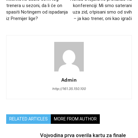
trenera u sezoni, da li će on
konferenciji: Mi smo saterani
spasiti Notingem od ispadanja
uza zid, otpisani smo od svih
iz Premijer lige?
– ja kao trener, oni kao igrači
Admin
http://161.35.150.100
RELATED ARTICLES
MORE FROM AUTHOR
Vojvodina prva overila kartu za finale