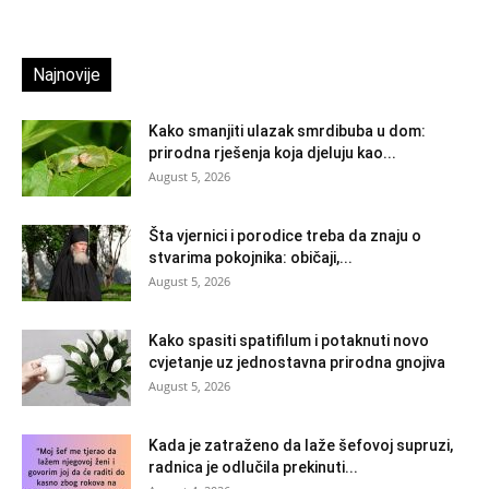
Najnovije
Kako smanjiti ulazak smrdibuba u dom:
prirodna rješenja koja djeluju kao...
August 5, 2026
Šta vjernici i porodice treba da znaju o
stvarima pokojnika: običaji,...
August 5, 2026
Kako spasiti spatifilum i potaknuti novo
cvjetanje uz jednostavna prirodna gnojiva
August 5, 2026
Kada je zatraženo da laže šefovoj supruzi,
radnica je odlučila prekinuti...