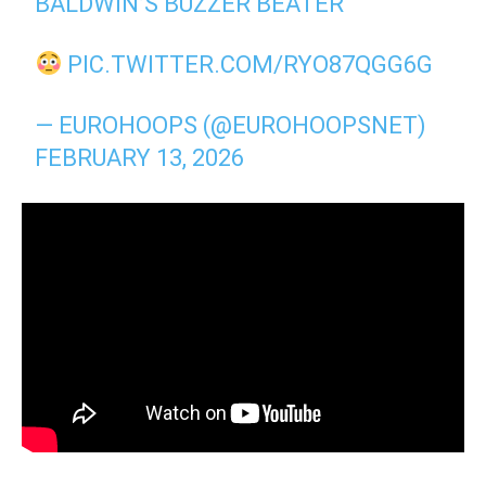
BALDWIN’S BUZZER BEATER
PIC.TWITTER.COM/RYO87QGG6G
— EUROHOOPS (@EUROHOOPSNET)
FEBRUARY 13, 2026