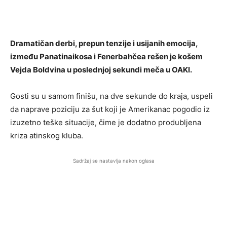
Dramatičan derbi, prepun tenzije i usijanih emocija,
između Panatinaikosa i Fenerbahčea rešen je košem
Vejda Boldvina u poslednjoj sekundi meča u OAKI.
Gosti su u samom finišu, na dve sekunde do kraja, uspeli
da naprave poziciju za šut koji je Amerikanac pogodio iz
izuzetno teške situacije, čime je dodatno produbljena
kriza atinskog kluba.
Sadržaj se nastavlja nakon oglasa