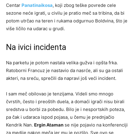
Centar
Panatinaikosa
, koji zbog teške povrede cele
sezone neće igrati, u civilu je pratio meč sa tribina, da bi
potom utrčao na teren i rukama odgurnuo Boldvina, što je
više ličilo na udarac u grudi.
Na ivici incidenta
Na parketu je potom nastala velika gužva i opšta frka.
Ratoborni Francuz je nastavio da nasrće, ali su ga ostali
akteri, na sreću, sprečili da napravi još veći incident.
I sam meč obilovao je tenzijama. Videli smo mnogo
čvrstih, često i preoštih duela, a domaći igrači nisu birali
sredstva u borbi za pobedu. Bilo je i nesportskih poteza,
pa čak i udaraca ispod pojasa, u čemu je prednjačio
Kendrik Nan.
Ergin Ataman
se nije pojavio na konferenciji
za medije nakon meča jer mu je pozlilo. Sve ovo se