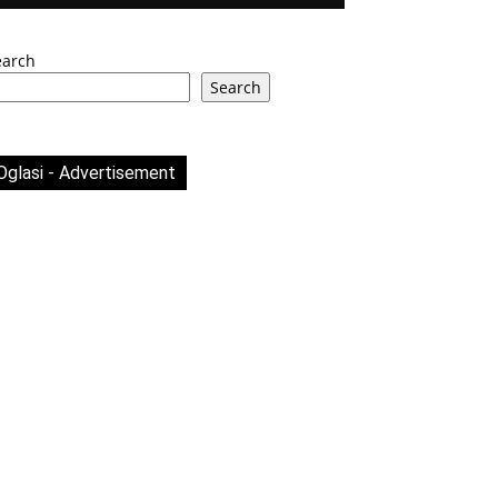
earch
Search
Oglasi - Advertisement