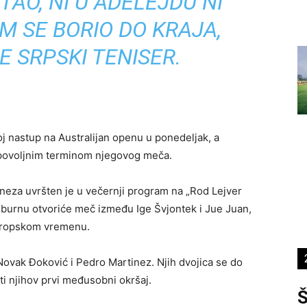
AO, NI U ADELEJDU NI
M SE BORIO DO KRAJA,
E SRPSKI TENISER.
 nastup na Australijan openu u ponedeljak, a
i povoljnim terminom njegovog meča.
eza uvršten je u večernji program na „Rod Lejver
burnu otvoriće meč između Ige Švjontek i Jue Juan,
evropskom vremenu.
 Novak Đoković i Pedro Martinez. Njih dvojica se do
iti njihov prvi međusobni okršaj.
Š