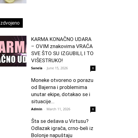
Izdvojeno
KARMA KONAČNO UDARA
– OVIM znakovima VRAĆA
SVE ŠTO SU IZGUBILI, I TO
VIŠESTRUKO!
Sanela
-
June 15, 2026
0
Moneke otvoreno o porazu
od Bajerna i problemima
unutar ekipe, dotakao se i
situacije...
Admin
-
March 11, 2026
0
Šta se dešava u Virtusu?
Odlazak igrača, crno-beli iz
Bolonje napuštaju