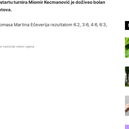
 startu turnira Miomir Kecmanović je doživeo bolan
etova.
omasa Martina Ečeverija rezultatom 6:2, 3:6, 4:6, 6:3,
se nastavlja nakon oglasa