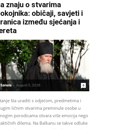
a znaju o stvarima
okojnika: običaji, savjeti i
ranica između sjećanja i
ereta
Sanela
-
August 5, 2026
0
tanje šta uraditi s odjećom, predmetima i
rugim ličnim stvarima preminule osobe u
nogim porodicama otvara više emocija nego
raktičnih dilema. Na Balkanu se takve odluke