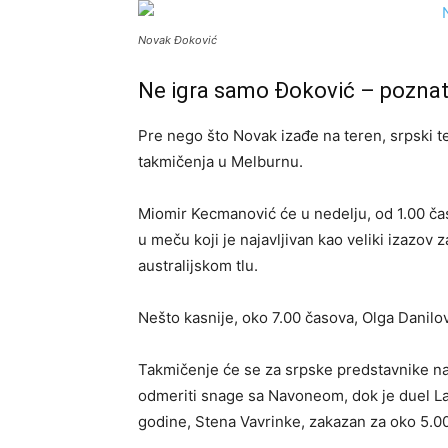
Novak Đoković
Ne igra samo Đoković – poznati 
Pre nego što Novak izađe na teren, srpski 
takmičenja u Melburnu.
Miomir Kecmanović će u nedelju, od 1.00 čas
u meču koji je najavljivan kao veliki izazov
australijskom tlu.
Nešto kasnije, oko 7.00 časova, Olga Danilo
Takmičenje će se za srpske predstavnike na
odmeriti snage sa Navoneom, dok je duel La
godine, Stena Vavrinke, zakazan za oko 5.00