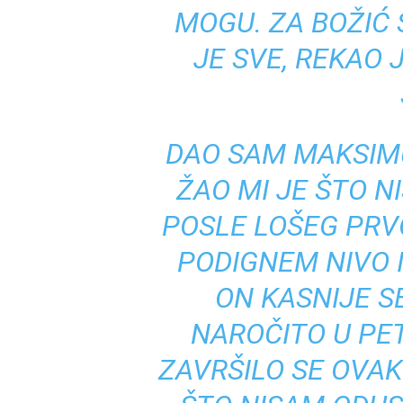
MOGU. ZA BOŽIĆ 
JE SVE, REKAO
DAO SAM MAKSIM
ŽAO MI JE ŠTO N
POSLE LOŠEG PRV
PODIGNEM NIVO IG
ON KASNIJE S
NAROČITO U PE
ZAVRŠILO SE OVAK