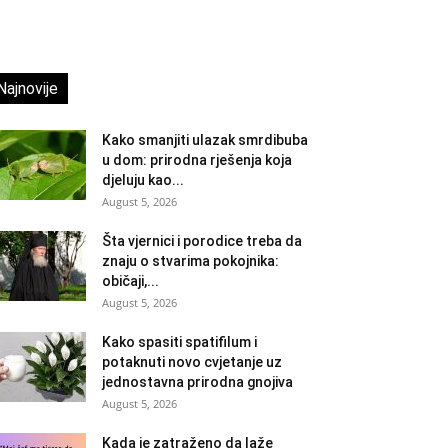
Najnovije
Kako smanjiti ulazak smrdibuba
u dom: prirodna rješenja koja
djeluju kao...
August 5, 2026
Šta vjernici i porodice treba da
znaju o stvarima pokojnika:
običaji,...
August 5, 2026
Kako spasiti spatifilum i
potaknuti novo cvjetanje uz
jednostavna prirodna gnojiva
August 5, 2026
Kada je zatraženo da laže