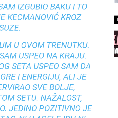
SAM IZGUBIO BAKU I TO
 JE KECMANOVIĆ KROZ
SUZE.
UM U OVOM TRENUTKU.
ISAM USPEO NA KRAJU.
OG SETA USPEO SAM DA
RE I ENERGIJU, ALI JE
ERVIRAO SVE BOLJE,
TOM SETU. NAŽALOST,
O. JEDINO POZITIVNO JE