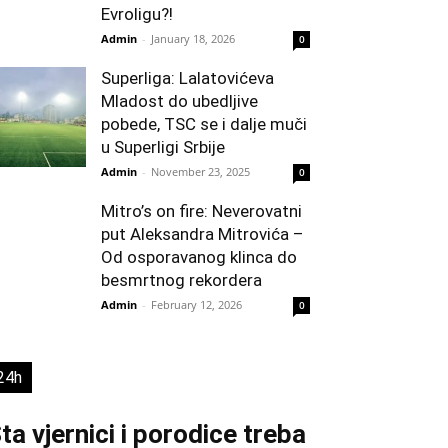
Evroligu?!
Admin
-
January 18, 2026
0
Superliga: Lalatovićeva
Mladost do ubedljive
pobede, TSC se i dalje muči
u Superligi Srbije
Admin
-
November 23, 2025
0
Mitro’s on fire: Neverovatni
put Aleksandra Mitrovića –
Od osporavanog klinca do
besmrtnog rekordera
Admin
-
February 12, 2026
0
24h
ta vjernici i porodice treba