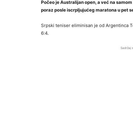
Počeo je Australijan open, a već na samom
poraz posle iscrpljujućeg maratona u pet s
Srpski teniser eliminisan je od Argentinca T
6:4.
Sadržaj 