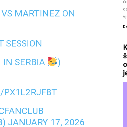
če
da
 VS MARTINEZ ON
vj
R
T SESSION
K
š
 IN SERBIA
)
o
j
/PX1L2RJF8T
CFANCLUB
B)
JANUARY 17, 2026