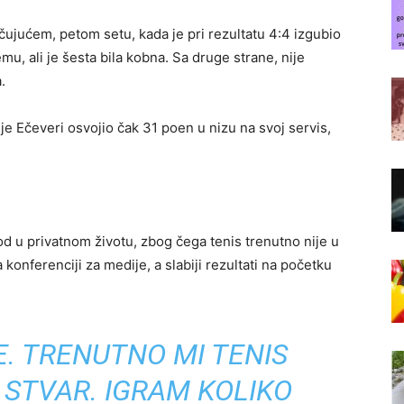
čujućem, petom setu, kada je pri rezultatu 4:4 izgubio
emu, ali je šesta bila kobna. Sa druge strane, nije
.
 je Ečeveri osvojio čak 31 poen u nizu na svoj servis,
d u privatnom životu, zbog čega tenis trenutno nije u
onferenciji za medije, a slabiji rezultati na početku
E. TRENUTNO MI TENIS
 STVAR. IGRAM KOLIKO