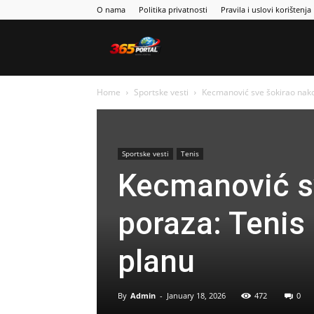
O nama
Politika privatnosti
Pravila i uslovi korištenja
Sport365
Home
Sportske vesti
Kecmanović sve šokirao nakon
Sportske vesti
Tenis
Kecmanović s
poraza: Tenis
planu
By
Admin
-
January 18, 2026
472
0