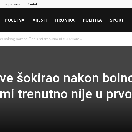
Impressum
Kontakt
POČETNA
VIJESTI
HRONIKA
POLITIKA
SPORT
 bolnog poraza: Tenis mi trenutno nije u prvom...
ve šokirao nakon boln
 mi trenutno nije u prv