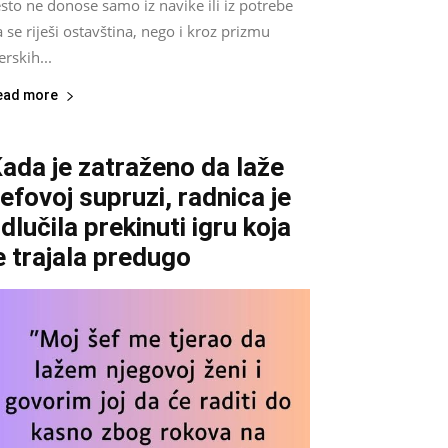
sto ne donose samo iz navike ili iz potrebe
 se riješi ostavština, nego i kroz prizmu
erskih...
ead more
ada je zatraženo da laže
efovoj supruzi, radnica je
dlučila prekinuti igru koja
e trajala predugo