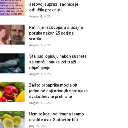
šefovoj supruzi, radnica je
odlučila prekinuti...
August 4, 2026
Rat ih je razdvojio, a slučajna
poruka nakon 25 godina
vratila...
August 3, 2026
Šta ljudi opisuju nakon susreta
sa smrću: nauka još traži
objašnjenje...
August 3, 2026
Zašto bi paprika mogla biti
jedan od najkorisnijih sastojaka
svakodnevne prehrane
August 3, 2026
Uzmite koru od limuna i samo
uradite ovo: Sudovi će biti...
July 29, 2026