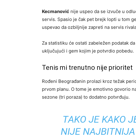
Kecmanović
nije uspeo da se izvuče u odlu
servis. Spasio je čak pet brejk lopti u tom g
uspevao da ozbiljnije zapreti na servis rivala
Za statistiku će ostati zabeležen podatak da
uključujući i gem kojim je potvrdio pobedu.
Tenis mi trenutno nije prioritet
Rođeni Beograđanin prolazi kroz težak perio
prvom planu. O tome je emotivno govorio na k
sezone (tri poraza) to dodatno potvrđuju.
TAKO JE KAKO J
NIJE NAJBITNIJA