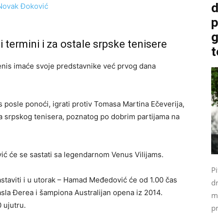
d
p
g
termini i za ostale srpske tenisere
t
tenis imaće svoje predstavnike već prvog dana
 posle ponoći, igrati protiv Tomasa Martina Ečeverija,
 za srpskog tenisera, poznatog po dobrim partijama na
vić će se sastati sa legendarnom Venus Vilijams.
Pi
staviti i u utorak – Hamad Međedović će od 1.00 čas
d
sla Đerea i šampiona Australijan opena iz 2014.
m
 ujutru.
p