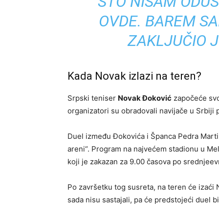
ŠTO NISAM ODUST
OVDE. BAREM SA
ZAKLJUČIO J
Kada Novak izlazi na teren?
Srpski teniser
Novak Đoković
započeće svoj
organizatori su obradovali navijače u Srbij
Duel između Đokovića i Španca Pedra Martin
areni“. Program na najvećem stadionu u Mel
koji je zakazan za 9.00 časova po srednje
Po završetku tog susreta, na teren će izaći
sada nisu sastajali, pa će predstojeći duel b