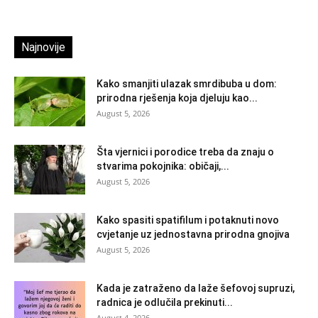
Najnovije
Kako smanjiti ulazak smrdibuba u dom:
prirodna rješenja koja djeluju kao...
August 5, 2026
Šta vjernici i porodice treba da znaju o
stvarima pokojnika: običaji,...
August 5, 2026
Kako spasiti spatifilum i potaknuti novo
cvjetanje uz jednostavna prirodna gnojiva
August 5, 2026
Kada je zatraženo da laže šefovoj supruzi,
radnica je odlučila prekinuti...
August 4, 2026