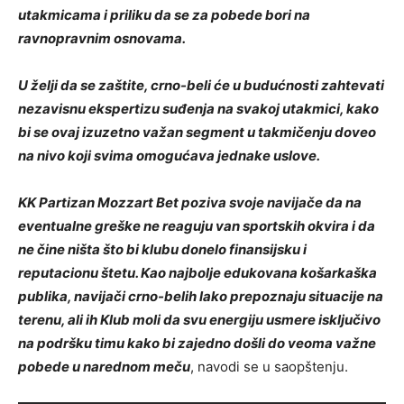
utakmicama i priliku da se za pobede bori na
ravnopravnim osnovama.
U želji da se zaštite, crno-beli će u budućnosti zahtevati
nezavisnu ekspertizu suđenja na svakoj utakmici, kako
bi se ovaj izuzetno važan segment u takmičenju doveo
na nivo koji svima omogućava jednake uslove.
KK Partizan Mozzart Bet poziva svoje navijače da na
eventualne greške ne reaguju van sportskih okvira i da
ne čine ništa što bi klubu donelo finansijsku i
reputacionu štetu. Kao najbolje edukovana košarkaška
publika, navijači crno-belih lako prepoznaju situacije na
terenu, ali ih Klub moli da svu energiju usmere isključivo
na podršku timu kako bi zajedno došli do veoma važne
pobede u narednom meču
, navodi se u saopštenju.