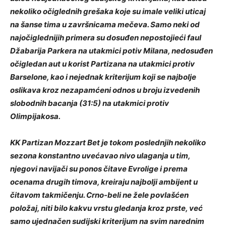
nekoliko očiglednih grešaka koje su imale veliki uticaj
na šanse tima u završnicama mečeva. Samo neki od
najočiglednijih primera su dosuđen nepostojieći faul
Džabarija Parkera na utakmici potiv Milana, nedosuđen
očigledan aut u korist Partizana na utakmici protiv
Barselone, kao i nejednak kriterijum koji se najbolje
oslikava kroz nezapamćeni odnos u broju izvedenih
slobodnih bacanja (31:5) na utakmici protiv
Olimpijakosa.
KK Partizan Mozzart Bet je tokom poslednjih nekoliko
sezona konstantno uvećavao nivo ulaganja u tim,
njegovi navijači su ponos čitave Evrolige i prema
ocenama drugih timova, kreiraju najbolji ambijent u
čitavom takmičenju. Crno-beli ne žele povlašćen
položaj, niti bilo kakvu vrstu gledanja kroz prste, već
samo ujednačen sudijski kriterijum na svim narednim