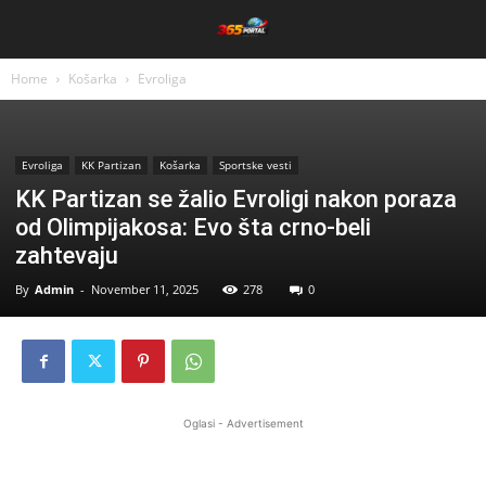
Home
Košarka
Evroliga
Evroliga
KK Partizan
Košarka
Sportske vesti
KK Partizan se žalio Evroligi nakon poraza
od Olimpijakosa: Evo šta crno-beli
zahtevaju
By
Admin
-
November 11, 2025
278
0
Oglasi - Advertisement