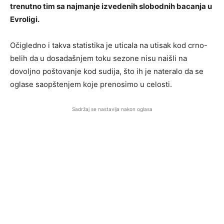
trenutno tim sa najmanje izvedenih slobodnih bacanja u
Evroligi.
Očigledno i takva statistika je uticala na utisak kod crno-
belih da u dosadašnjem toku sezone nisu naišli na
dovoljno poštovanje kod sudija, što ih je nateralo da se
oglase saopštenjem koje prenosimo u celosti.
Sadržaj se nastavlja nakon oglasa