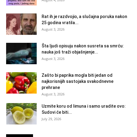
Rat ih je razdvojio, a slučajna poruka nakon
25 godina vratila...
August 3, 2026
Šta ljudi opisuju nakon susreta sa smrću:
nauka još traži objašnjenje...
August 3, 2026
Zašto bi paprika mogla biti jedan od
najkorisnijih sastojaka svakodnevne
prehrane
August 3, 2026
Uzmite koru od limuna i samo uradite ovo:
Sudovi će biti...
July 29, 2026