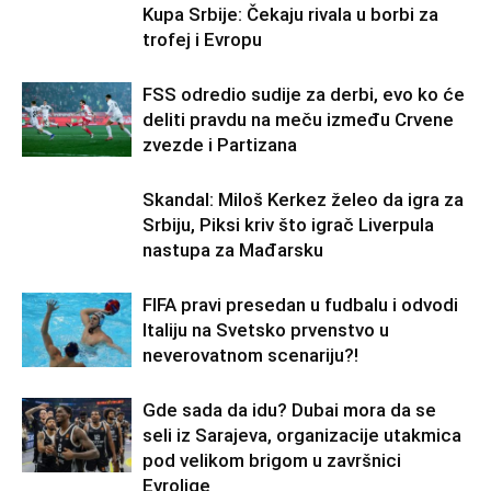
Kupa Srbije: Čekaju rivala u borbi za
trofej i Evropu
FSS odredio sudije za derbi, evo ko će
deliti pravdu na meču između Crvene
zvezde i Partizana
Skandal: Miloš Kerkez želeo da igra za
Srbiju, Piksi kriv što igrač Liverpula
nastupa za Mađarsku
FIFA pravi presedan u fudbalu i odvodi
Italiju na Svetsko prvenstvo u
neverovatnom scenariju?!
Gde sada da idu? Dubai mora da se
seli iz Sarajeva, organizacije utakmica
pod velikom brigom u završnici
Evrolige