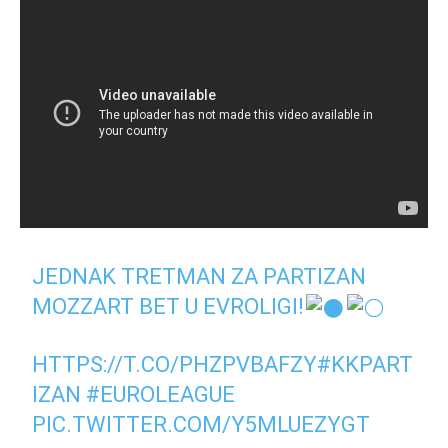
JEDNAK TRETMAN ZA PARTIZAN
MOZZART BET U EVROLIGI!
HTTPS://T.CO/PHZPVBAFZY
#KKPART
IZAN
#EUROLEAGUE
PIC.TWITTER.COM/Y5MLUEZYGT