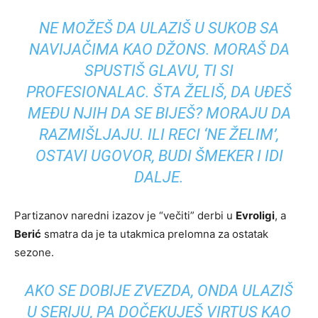
NE MOŽEŠ DA ULAZIŠ U SUKOB SA
NAVIJAČIMA KAO DŽONS. MORAŠ DA
SPUSTIŠ GLAVU, TI SI
PROFESIONALAC. ŠTA ŽELIŠ, DA UĐEŠ
MEĐU NJIH DA SE BIJEŠ? MORAJU DA
RAZMIŠLJAJU. ILI RECI ‘NE ŽELIM’,
OSTAVI UGOVOR, BUDI ŠMEKER I IDI
DALJE.
Partizanov naredni izazov je “večiti” derbi u
Evroligi
, a
Berić
smatra da je ta utakmica prelomna za ostatak
sezone.
AKO SE DOBIJE ZVEZDA, ONDA ULAZIŠ
U SERIJU, PA DOČEKUJEŠ VIRTUS KAO