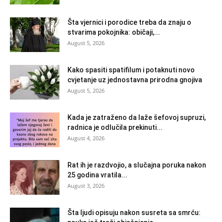
Šta vjernici i porodice treba da znaju o
stvarima pokojnika: običaji,...
August 5, 2026
Kako spasiti spatifilum i potaknuti novo
cvjetanje uz jednostavna prirodna gnojiva
August 5, 2026
Kada je zatraženo da laže šefovoj supruzi,
radnica je odlučila prekinuti...
August 4, 2026
Rat ih je razdvojio, a slučajna poruka nakon
25 godina vratila...
August 3, 2026
Šta ljudi opisuju nakon susreta sa smrću: