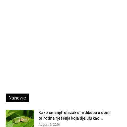
Najnovije
Kako smanjiti ulazak smrdibuba u dom:
prirodna rješenja koja djeluju kao...
August 5, 2026