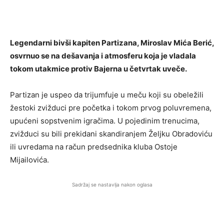
Legendarni bivši kapiten Partizana, Miroslav Mića Berić,
osvrnuo se na dešavanja i atmosferu koja je vladala
tokom utakmice protiv Bajerna u četvrtak uveče.
Partizan je uspeo da trijumfuje u meču koji su obeležili
žestoki zvižduci pre početka i tokom prvog poluvremena,
upućeni sopstvenim igračima. U pojedinim trenucima,
zvižduci su bili prekidani skandiranjem Željku Obradoviću
ili uvredama na račun predsednika kluba Ostoje
Mijailovića.
Sadržaj se nastavlja nakon oglasa