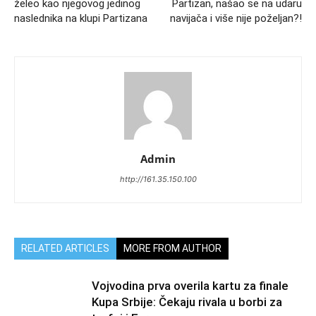
želeo kao njegovog jedinog
Partizan, našao se na udaru
naslednika na klupi Partizana
navijača i više nije poželjan?!
Admin
http://161.35.150.100
RELATED ARTICLES
MORE FROM AUTHOR
Vojvodina prva overila kartu za finale
Kupa Srbije: Čekaju rivala u borbi za