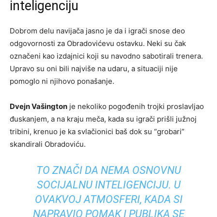
inteligenciju
Dobrom delu navijača jasno je da i igrači snose deo
odgovornosti za Obradovićevu ostavku. Neki su čak
označeni kao izdajnici koji su navodno sabotirali trenera.
Upravo su oni bili najviše na udaru, a situaciji nije
pomoglo ni njihovo ponašanje.
Dvejn Vašington
je nekoliko pogođenih trojki proslavljao
đuskanjem, a na kraju meča, kada su igrači prišli južnoj
tribini, krenuo je ka svlačionici baš dok su “grobari”
skandirali Obradoviću.
TO ZNAČI DA NEMA OSNOVNU
SOCIJALNU INTELIGENCIJU. U
OVAKVOJ ATMOSFERI, KADA SI
NAPRAVIO POMAK I PUBLIKA SE