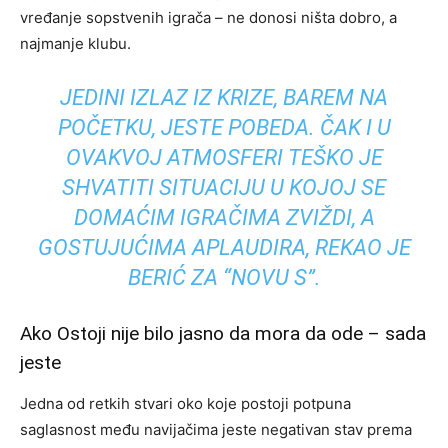
vređanje sopstvenih igrača – ne donosi ništa dobro, a
najmanje klubu.
JEDINI IZLAZ IZ KRIZE, BAREM NA
POČETKU, JESTE POBEDA. ČAK I U
OVAKVOJ ATMOSFERI TEŠKO JE
SHVATITI SITUACIJU U KOJOJ SE
DOMAĆIM IGRAČIMA ZVIŽDI, A
GOSTUJUĆIMA APLAUDIRA, REKAO JE
BERIĆ ZA “NOVU S”.
Ako Ostoji nije bilo jasno da mora da ode – sada
jeste
Jedna od retkih stvari oko koje postoji potpuna
saglasnost među navijačima jeste negativan stav prema