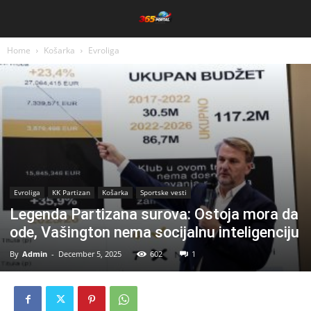
Home
Košarka
Evroliga
Evroliga
KK Partizan
Košarka
Sportske vesti
Legenda Partizana surova: Ostoja mora da
ode, Vašington nema socijalnu inteligenciju
By
Admin
-
December 5, 2025
602
1