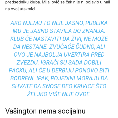
predsedniku kluba. Mijailović se čak nije ni pojavio u hali
na ovoj utakmici.
AKO NJEMU TO NIJE JASNO, PUBLIKA
MU JE JASNO STAVILA DO ZNANJA.
KLUB ĆE NASTAVITI DA ŽIVI, NE MOŽE
DA NESTANE. ZVUČAĆE ČUDNO, ALI
OVO JE NAJBOLJA UVERTIRA PRED
ZVEZDU. IGRAČI SU SADA DOBILI
PACKU, ALI ĆE U DERBIJU PONOVO BITI
BODRENI. IPAK, POJEDINI MORAJU DA
SHVATE DA SNOSE DEO KRIVICE ŠTO
ŽELJKO VIŠE NIJE OVDE.
Vašington nema socijalnu