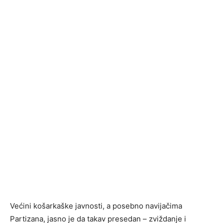
Većini košarkaške javnosti, a posebno navijačima
Partizana, jasno je da takav presedan – zviždanje i