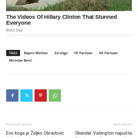
TAGS
Bajern Minhen
Evroliga
FK Partizan
KK Partizan
Miroslav Berić
Previous article
Next article
Evo koga je Željko Obradović
Skandal: Vašington napušta