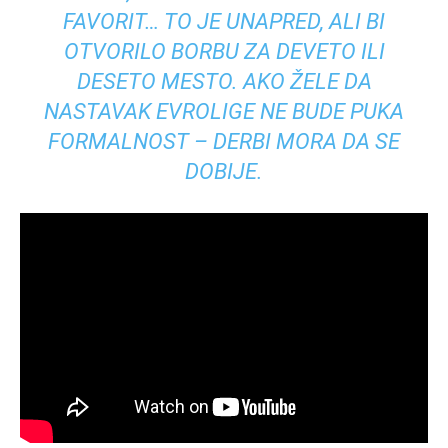
FAVORIT… TO JE UNAPRED, ALI BI
OTVORILO BORBU ZA DEVETO ILI
DESETO MESTO. AKO ŽELE DA
NASTAVAK EVROLIGE NE BUDE PUKA
FORMALNOST – DERBI MORA DA SE
DOBIJE.