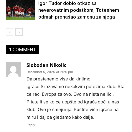
Igor Tudor dobio otkaz sa
neverovatnim podatkom, Totenhem
odmah pronašao zamenu za njega
1 COMMENT
Slobodan Nikolic
December 5, 2025 At 2:25 pm
Da prestanemo vise da kinjimo
igrace.Srozavamo nekakvim potezima klub. Sta
ce reci Evropa za ovo. Ovo na nista ne lici.
Pitate li se ko ce uopšte od igrača doći u nas
klub. Ovo je smejurija. Pustite više igrace na
miru i daj da gledamo kako dalje.
Reply