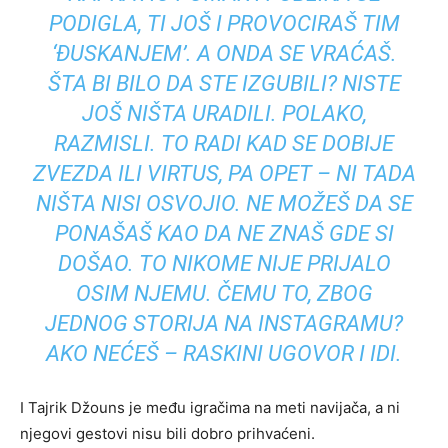
PODIGLA, TI JOŠ I PROVOCIRAŠ TIM
‘ĐUSKANJEM’. A ONDA SE VRAĆAŠ.
ŠTA BI BILO DA STE IZGUBILI? NISTE
JOŠ NIŠTA URADILI. POLAKO,
RAZMISLI. TO RADI KAD SE DOBIJE
ZVEZDA ILI VIRTUS, PA OPET – NI TADA
NIŠTA NISI OSVOJIO. NE MOŽEŠ DA SE
PONAŠAŠ KAO DA NE ZNAŠ GDE SI
DOŠAO. TO NIKOME NIJE PRIJALO
OSIM NJEMU. ČEMU TO, ZBOG
JEDNOG STORIJA NA INSTAGRAMU?
AKO NEĆEŠ – RASKINI UGOVOR I IDI.
I Tajrik Džouns je među igračima na meti navijača, a ni
njegovi gestovi nisu bili dobro prihvaćeni.