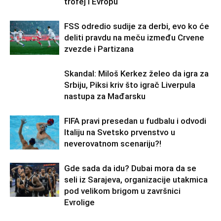
trofej i Evropu
FSS odredio sudije za derbi, evo ko će
deliti pravdu na meču između Crvene
zvezde i Partizana
Skandal: Miloš Kerkez želeo da igra za
Srbiju, Piksi kriv što igrač Liverpula
nastupa za Mađarsku
FIFA pravi presedan u fudbalu i odvodi
Italiju na Svetsko prvenstvo u
neverovatnom scenariju?!
Gde sada da idu? Dubai mora da se
seli iz Sarajeva, organizacije utakmica
pod velikom brigom u završnici
Evrolige