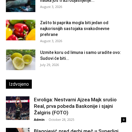
nauka još traži objašnjenje...
August 3, 2026
Zašto bi paprika mogla biti jedan od
najkorisnijih sastojaka svakodnevne
prehrane
August 3, 2026
Uzmite koru od limuna i samo uradite ovo:
Sudovi će biti...
July 29, 2026
Izdvojeno
Evroliga: Nestvarni Ajzea Majk srušio
Real, prva pobeda Baskonije i sjajni
Žalgiris (FOTO)
Admin
-
October 28, 2025
0
Blagojević pred derbi meč u Superligi