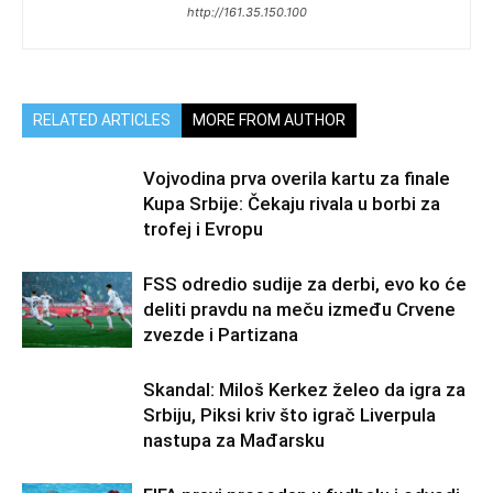
http://161.35.150.100
RELATED ARTICLES
MORE FROM AUTHOR
Vojvodina prva overila kartu za finale
Kupa Srbije: Čekaju rivala u borbi za
trofej i Evropu
FSS odredio sudije za derbi, evo ko će
deliti pravdu na meču između Crvene
zvezde i Partizana
Skandal: Miloš Kerkez želeo da igra za
Srbiju, Piksi kriv što igrač Liverpula
nastupa za Mađarsku