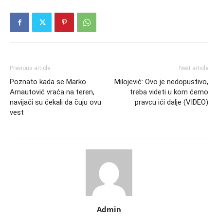
Previous article
Next article
Poznato kada se Marko
Milojević: Ovo je nedopustivo,
Arnautović vraća na teren,
treba videti u kom ćemo
navijači su čekali da čuju ovu
pravcu ići dalje (VIDEO)
vest
Admin