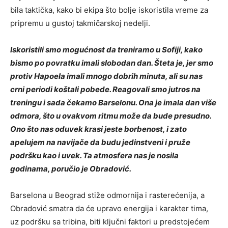
bila taktička, kako bi ekipa što bolje iskoristila vreme za
pripremu u gustoj takmičarskoj nedelji.
Iskoristili smo mogućnost da treniramo u Sofiji, kako
bismo po povratku imali slobodan dan. Šteta je, jer smo
protiv Hapoela imali mnogo dobrih minuta, ali su nas
crni periodi koštali pobede. Reagovali smo jutros na
treningu i sada čekamo Barselonu. Ona je imala dan više
odmora, što u ovakvom ritmu može da bude presudno.
Ono što nas oduvek krasi jeste borbenost, i zato
apelujem na navijače da budu jedinstveni i pruže
podršku kao i uvek. Ta atmosfera nas je nosila
godinama, poručio je Obradović.
Barselona u Beograd stiže odmornija i rasterećenija, a
Obradović smatra da će upravo energija i karakter tima,
uz podršku sa tribina, biti ključni faktori u predstojećem