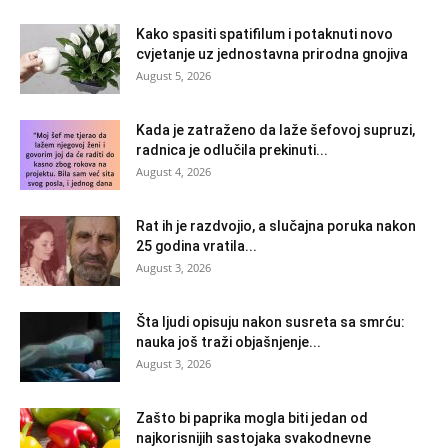
Kako spasiti spatifilum i potaknuti novo
cvjetanje uz jednostavna prirodna gnojiva
August 5, 2026
Kada je zatraženo da laže šefovoj supruzi,
radnica je odlučila prekinuti...
August 4, 2026
Rat ih je razdvojio, a slučajna poruka nakon
25 godina vratila...
August 3, 2026
Šta ljudi opisuju nakon susreta sa smrću:
nauka još traži objašnjenje...
August 3, 2026
Zašto bi paprika mogla biti jedan od
najkorisnijih sastojaka svakodnevne