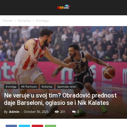
Home
Košarka
Evroliga
Evroliga
KK Partizan
Košarka
Sportske vesti
Ne veruje u svoj tim? Obradović prednost
daje Barseloni, oglasio se i Nik Kalates
By
Admin
-
October 30, 2025
201
0