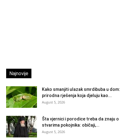
Najnovije
Kako smanjiti ulazak smrdibuba u dom:
prirodna rješenja koja djeluju kao...
August 5, 2026
Šta vjernici i porodice treba da znaju o
stvarima pokojnika: običaji,...
August 5, 2026