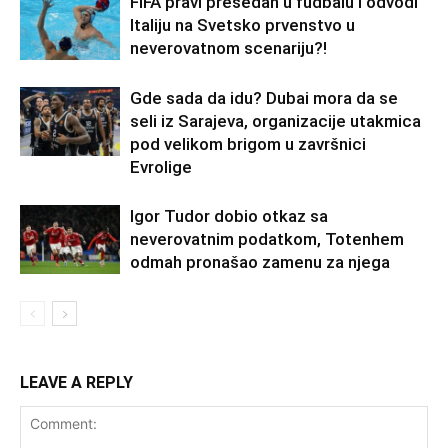
FIFA pravi presedan u fudbalu i odvodi
Italiju na Svetsko prvenstvo u
neverovatnom scenariju?!
Gde sada da idu? Dubai mora da se
seli iz Sarajeva, organizacije utakmica
pod velikom brigom u završnici
Evrolige
Igor Tudor dobio otkaz sa
neverovatnim podatkom, Totenhem
odmah pronašao zamenu za njega
LEAVE A REPLY