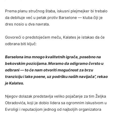
Prema planu stručnog štaba, iskusni plejmejker bi trebalo
da debituje već u petak protiv Barselone — kluba čiji je
dres nosio u dva navrata.
Govoreći o predstojećem meču, Kalates je istakao da će
odbrana biti ključ:
Barselona ima mnogo kvalitetnih igrača, posebno na
bekovskim pozicijama. Moramo da odigramo čvrsto u
odbrani — to će nam otvoriti mogućnost za brzu
tranziciju i lake poene, uz podršku naših navijača“, rekao
je Kalates.
Njegov dolazak predstavlja veliko pojačanje za tim Željka
Obradovića, koji je dobio lidera sa ogromnim iskustvom u
Evroligi i reputacijom jednog od najboljih organizatora