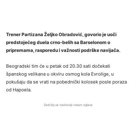
Trener Partizana Željko Obradović, govorio je uoči
predstojećeg duela crno-belih sa Barselonom o
pripremama, rasporedu i važnosti podrške navijača.
Beogradski tim će u petak od 20.30 sati dočekati
španskog velikana u okviru osmog kola Evrolige, u
pokušaju da se vrati na pobednički kolosek posle poraza
od Hapoela.
Sadržaj se nastavlja nakon oglasa