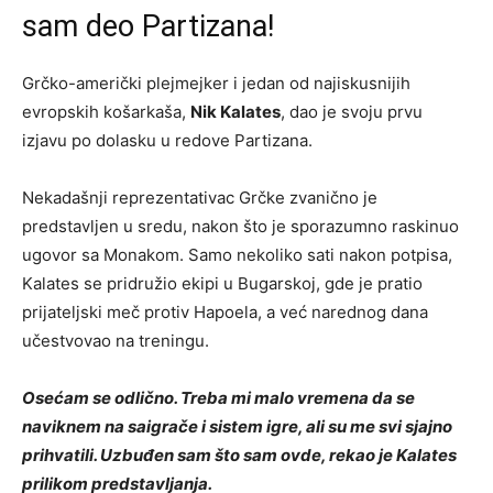
sam deo Partizana!
Grčko-američki plejmejker i jedan od najiskusnijih
evropskih košarkaša,
Nik Kalates
, dao je svoju prvu
izjavu po dolasku u redove Partizana.
Nekadašnji reprezentativac Grčke zvanično je
predstavljen u sredu, nakon što je sporazumno raskinuo
ugovor sa Monakom. Samo nekoliko sati nakon potpisa,
Kalates se pridružio ekipi u Bugarskoj, gde je pratio
prijateljski meč protiv Hapoela, a već narednog dana
učestvovao na treningu.
Osećam se odlično. Treba mi malo vremena da se
naviknem na saigrače i sistem igre, ali su me svi sjajno
prihvatili. Uzbuđen sam što sam ovde, rekao je Kalates
prilikom predstavljanja.