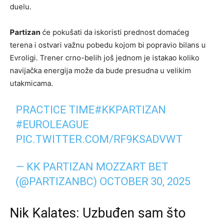
duelu.
Partizan
će pokušati da iskoristi prednost domaćeg
terena i ostvari važnu pobedu kojom bi popravio bilans u
Evroligi. Trener crno-belih još jednom je istakao koliko
navijačka energija može da bude presudna u velikim
utakmicama.
PRACTICE TIME
#KKPARTIZAN
#EUROLEAGUE
PIC.TWITTER.COM/RF9KSADVWT
— KK PARTIZAN MOZZART BET
(@PARTIZANBC)
OCTOBER 30, 2025
Nik Kalates: Uzbuđen sam što