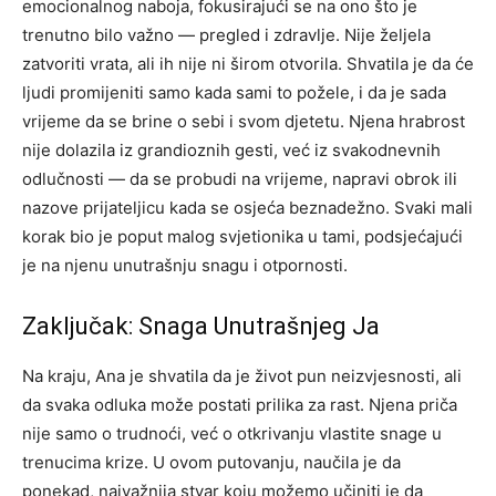
emocionalnog naboja, fokusirajući se na ono što je
trenutno bilo važno — pregled i zdravlje. Nije željela
zatvoriti vrata, ali ih nije ni širom otvorila.
Shvatila je da će
ljudi promijeniti samo kada sami to požele, i da je sada
vrijeme da se brine o sebi i svom djetetu. Njena hrabrost
nije dolazila iz grandioznih gesti, već iz svakodnevnih
odlučnosti — da se probudi na vrijeme, napravi obrok ili
nazove prijateljicu kada se osjeća beznadežno.
Svaki mali
korak bio je poput malog svjetionika u tami, podsjećajući
je na njenu unutrašnju snagu i otpornosti.
Zaključak: Snaga Unutrašnjeg Ja
Na kraju, Ana je shvatila da je život pun neizvjesnosti, ali
da svaka odluka može postati prilika za rast. Njena priča
nije samo o trudnoći, već o otkrivanju vlastite snage u
trenucima krize.
U ovom putovanju, naučila je da
ponekad, najvažnija stvar koju možemo učiniti je da