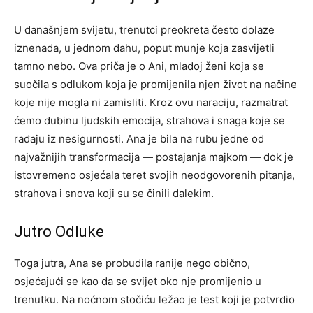
U današnjem svijetu, trenutci preokreta često dolaze
iznenada, u jednom dahu, poput munje koja zasvijetli
tamno nebo. Ova priča je o Ani, mladoj ženi koja se
suočila s odlukom koja je promijenila njen život na načine
koje nije mogla ni zamisliti. Kroz ovu naraciju, razmatrat
ćemo dubinu ljudskih emocija, strahova i snaga koje se
rađaju iz nesigurnosti. Ana je bila na rubu jedne od
najvažnijih transformacija — postajanja majkom — dok je
istovremeno osjećala teret svojih neodgovorenih pitanja,
strahova i snova koji su se činili dalekim.
Jutro Odluke
Toga jutra, Ana se probudila ranije nego obično,
osjećajući se kao da se svijet oko nje promijenio u
trenutku. Na noćnom stočiću ležao je test koji je potvrdio