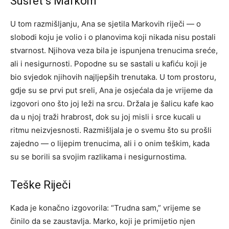
Susret s Markom
U tom razmišljanju, Ana se sjetila Markovih riječi — o
slobodi koju je volio i o planovima koji nikada nisu postali
stvarnost. Njihova veza bila je ispunjena trenucima sreće,
ali i nesigurnosti. Popodne su se sastali u kafiću koji je
bio svjedok njihovih najljepših trenutaka. U tom prostoru,
gdje su se prvi put sreli, Ana je osjećala da je vrijeme da
izgovori ono što joj leži na srcu. Držala je šalicu kafe kao
da u njoj traži hrabrost, dok su joj misli i srce kucali u
ritmu neizvjesnosti. Razmišljala je o svemu što su prošli
zajedno — o lijepim trenucima, ali i o onim teškim, kada
su se borili sa svojim razlikama i nesigurnostima.
Teške Riječi
Kada je konačno izgovorila: “Trudna sam,” vrijeme se
činilo da se zaustavlja. Marko, koji je primijetio njen