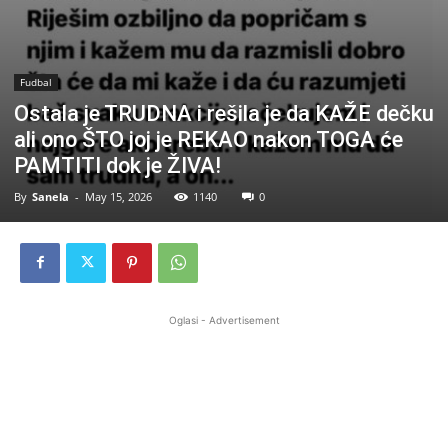
Fudbal
Ostala je TRUDNA i rešila je da KAŽE dečku
ali ono ŠTO joj je REKAO nakon TOGA će
PAMTITI dok je ŽIVA!
By
Sanela
-
May 15, 2026
1140
0
Oglasi - Advertisement