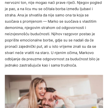
nervozni ton, nije mogao naći prave riječi. Njegov pogled
je pao, a na licu mu se očitala borba između ljubavi i
straha.
Ana je shvatila da nije samo ona ta koja se
suočava s promjenom — Marko se suočava s vlastitim
demonima, njegovim strahom od odgovornosti i
neizvjesnošću budućnosti.
Njihov razgovor postao je
poprište emocionalne borbe, gdje su se nadali da će
pronaći zajednički put, ali u isto vrijeme znali su da se
stvari neće vratiti na staro. U njenim očima, Markovo
odbijanje da preuzme odgovornost za budućnost bilo je
jednako zastrašujuće kao i sama trudnoća.