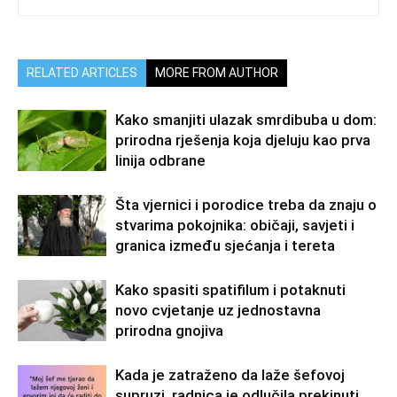
RELATED ARTICLES
MORE FROM AUTHOR
Kako smanjiti ulazak smrdibuba u dom:
prirodna rješenja koja djeluju kao prva
linija odbrane
Šta vjernici i porodice treba da znaju o
stvarima pokojnika: običaji, savjeti i
granica između sjećanja i tereta
Kako spasiti spatifilum i potaknuti
novo cvjetanje uz jednostavna
prirodna gnojiva
Kada je zatraženo da laže šefovoj
supruzi, radnica je odlučila prekinuti