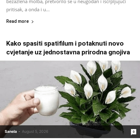
bezazlena molba, pretvorilo se u neugodan i iscrpljujući
pritisak, a onda i u...
Read more
Kako spasiti spatifilum i potaknuti novo
cvjetanje uz jednostavna prirodna gnojiva
Sanela
-
August 5, 2026
0