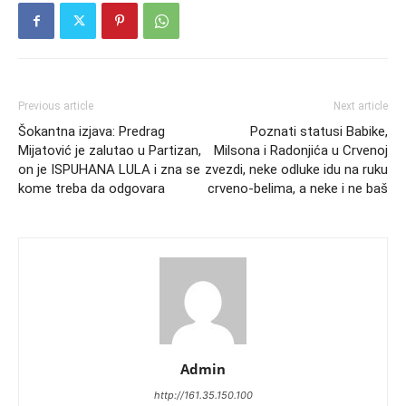
Previous article
Next article
Šokantna izjava: Predrag
Poznati statusi Babike,
Mijatović je zalutao u Partizan,
Milsona i Radonjića u Crvenoj
on je ISPUHANA LULA i zna se
zvezdi, neke odluke idu na ruku
kome treba da odgovara
crveno-belima, a neke i ne baš
Admin
http://161.35.150.100