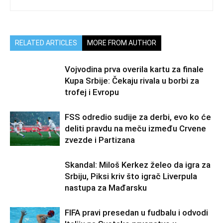
RELATED ARTICLES
MORE FROM AUTHOR
Vojvodina prva overila kartu za finale
Kupa Srbije: Čekaju rivala u borbi za
trofej i Evropu
FSS odredio sudije za derbi, evo ko će
deliti pravdu na meču između Crvene
zvezde i Partizana
Skandal: Miloš Kerkez želeo da igra za
Srbiju, Piksi kriv što igrač Liverpula
nastupa za Mađarsku
FIFA pravi presedan u fudbalu i odvodi