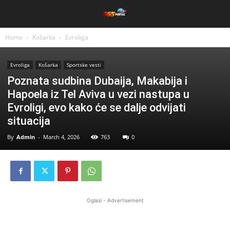
Home
Košarka
Evroliga
Evroliga
Košarka
Sportske vesti
Poznata sudbina Dubaija, Makabija i
Hapoela iz Tel Aviva u vezi nastupa u
Evroligi, evo kako će se dalje odvijati
situacija
By
Admin
-
March 4, 2026
763
0
Oglasi - Advertisement