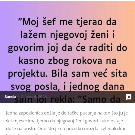
Sanela
-
August 4, 2026
0
Jedna zaposlenica došla je do tačke pucanja nakon što ju je
šef mjesecima tjerao da njegovoj ženi govori kako ostaje
duže na poslu. Ono što je na početku možda izgledalo kao