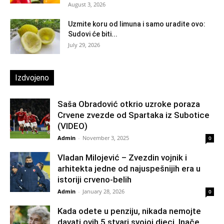
August 3, 2026
Uzmite koru od limuna i samo uradite ovo:
Sudovi će biti...
July 29, 2026
Izdvojeno
Saša Obradović otkrio uzroke poraza
Crvene zvezde od Spartaka iz Subotice
(VIDEO)
Admin
-
November 3, 2025
0
Vladan Milojević – Zvezdin vojnik i
arhitekta jedne od najuspešnijih era u
istoriji crveno-belih
Admin
-
January 28, 2026
0
Kada odete u penziju, nikada nemojte
davati ovih 5 stvari svojoj djeci. Inače