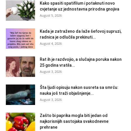
Kako spasiti spatifilum i potaknuti novo
cvjetanje uz jednostavna prirodna gnojiva
August 5, 2026
Kada je zatraženo da laže šefovoj supruzi,
radnica je odlučila prekinuti...
August 4, 2026
Rat ih je razdvojio, a slučajna poruka nakon
25 godina vratila...
August 3, 2026
Šta ljudi opisuju nakon susreta sa smrću:
nauka još traži objašnjenje...
August 3, 2026
Zašto bi paprika mogla biti jedan od
najkorisnijih sastojaka svakodnevne
prehrane