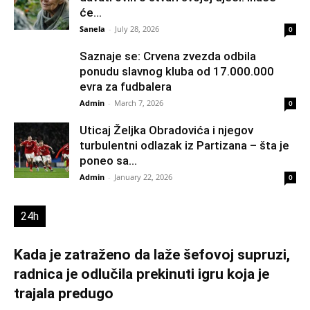
će...
Sanela
-
July 28, 2026
0
Saznaje se: Crvena zvezda odbila
ponudu slavnog kluba od 17.000.000
evra za fudbalera
Admin
-
March 7, 2026
0
Uticaj Željka Obradovića i njegov
turbulentni odlazak iz Partizana – šta je
poneo sa...
Admin
-
January 22, 2026
0
24h
Kada je zatraženo da laže šefovoj supruzi,
radnica je odlučila prekinuti igru koja je
trajala predugo