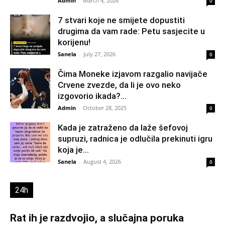
Admin
-
March 4, 2026
0
7 stvari koje ne smijete dopustiti
drugima da vam rade: Petu sasjecite u
korijenu!
Sanela
-
July 27, 2026
0
Čima Moneke izjavom razgalio navijače
Crvene zvezde, da li je ovo neko
izgovorio ikada?...
Admin
-
October 28, 2025
0
Kada je zatraženo da laže šefovoj
supruzi, radnica je odlučila prekinuti igru
koja je...
Sanela
-
August 4, 2026
0
24h
Rat ih je razdvojio, a slučajna poruka