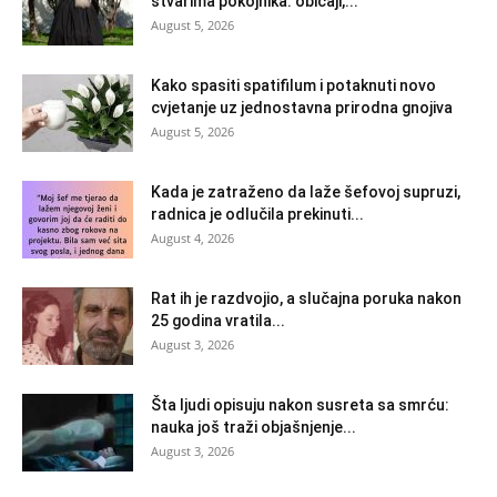
stvarima pokojnika: običaji,...
August 5, 2026
Kako spasiti spatifilum i potaknuti novo
cvjetanje uz jednostavna prirodna gnojiva
August 5, 2026
Kada je zatraženo da laže šefovoj supruzi,
radnica je odlučila prekinuti...
August 4, 2026
Rat ih je razdvojio, a slučajna poruka nakon
25 godina vratila...
August 3, 2026
Šta ljudi opisuju nakon susreta sa smrću:
nauka još traži objašnjenje...
August 3, 2026