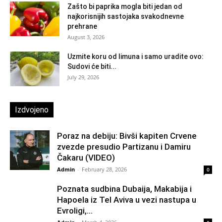
Zašto bi paprika mogla biti jedan od
najkorisnijih sastojaka svakodnevne
prehrane
August 3, 2026
Uzmite koru od limuna i samo uradite ovo:
Sudovi će biti...
July 29, 2026
Izdvojeno
Poraz na debiju: Bivši kapiten Crvene
zvezde presudio Partizanu i Damiru
Čakaru (VIDEO)
Admin
-
February 28, 2026
0
Poznata sudbina Dubaija, Makabija i
Hapoela iz Tel Aviva u vezi nastupa u
Evroligi,...