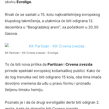
okviru
Evrolige
.
Rivali će se sastati u 15. kolu najkvalitetnijeg evropskog
klupskog takmičenja, a utakmica će biti odigrana 12.
decembra u “Beogradskoj areni”, sa početkom u 20.30
časova.
KK Partizan – KK Crvena zvezda – Evroliga
To će biti nova prilika da
Partizan
i
Crvena zvezda
prirede spektakl evropskoj košarkaškoj publici. Kako će
do tog trenutka već biti odigrano 15 kola, oba tima imaće
dovoljno vremena da uđu u pravu formu i pronađu
željenu timsku hemiju.
Poznato je i da će drugi evroligaški derbi biti odigran 2.
aprila, kada će domaćin biti Crvena zvezda.