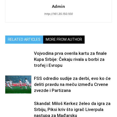
Admin
http://161.35.150.100
RELATED ARTICLES
MORE FROM AUTHOR
Vojvodina prva overila kartu za finale
Kupa Srbije: Čekaju rivala u borbi za
trofej i Evropu
FSS odredio sudije za derbi, evo ko će
deliti pravdu na meču između Crvene
zvezde i Partizana
Skandal: Miloš Kerkez želeo da igra za
Srbiju, Piksi kriv što igrač Liverpula
nastupa za Mađarsku