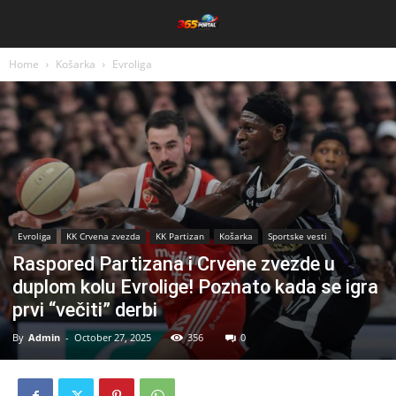
Home
Košarka
Evroliga
Evroliga
KK Crvena zvezda
KK Partizan
Košarka
Sportske vesti
Raspored Partizana i Crvene zvezde u
duplom kolu Evrolige! Poznato kada se igra
prvi “večiti” derbi
By
Admin
-
October 27, 2025
356
0