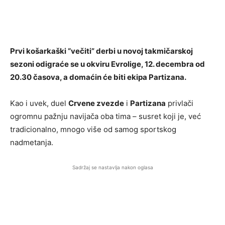
Prvi košarkaški “večiti” derbi u novoj takmičarskoj
sezoni odigraće se u okviru Evrolige, 12. decembra od
20.30 časova, a domaćin će biti ekipa Partizana.
Kao i uvek, duel
Crvene zvezde
i
Partizana
privlači
ogromnu pažnju navijača oba tima – susret koji je, već
tradicionalno, mnogo više od samog sportskog
nadmetanja.
Sadržaj se nastavlja nakon oglasa