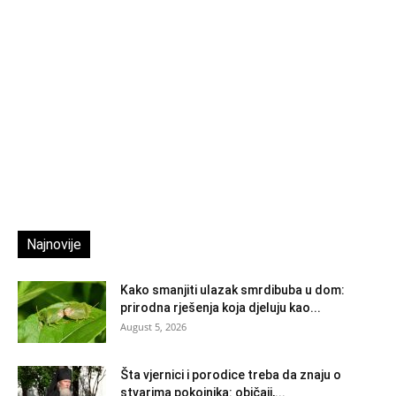
Najnovije
Kako smanjiti ulazak smrdibuba u dom:
prirodna rješenja koja djeluju kao...
August 5, 2026
Šta vjernici i porodice treba da znaju o
stvarima pokojnika: običaji,...