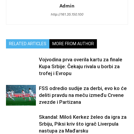
Admin
http://161.35.150.100
RELATED ARTICLES
MORE FROM AUTHOR
Vojvodina prva overila kartu za finale
Kupa Srbije: Čekaju rivala u borbi za
trofej i Evropu
FSS odredio sudije za derbi, evo ko će
deliti pravdu na meču između Crvene
zvezde i Partizana
Skandal: Miloš Kerkez želeo da igra za
Srbiju, Piksi kriv što igrač Liverpula
nastupa za Mađarsku