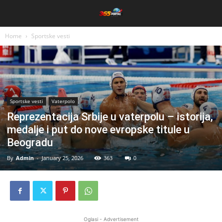
Home
Sportske vesti
Sportske vesti
Vaterpolo
Reprezentacija Srbije u vaterpolu – istorija,
medalje i put do nove evropske titule u
Beogradu
By
Admin
-
January 25, 2026
363
0
Oglasi - Advertisement