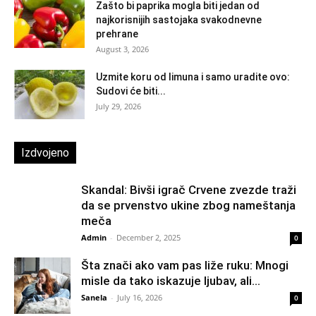
Zašto bi paprika mogla biti jedan od
najkorisnijih sastojaka svakodnevne
prehrane
August 3, 2026
Uzmite koru od limuna i samo uradite ovo:
Sudovi će biti...
July 29, 2026
Izdvojeno
Skandal: Bivši igrač Crvene zvezde traži
da se prvenstvo ukine zbog nameštanja
meča
Admin
-
December 2, 2025
0
Šta znači ako vam pas liže ruku: Mnogi
misle da tako iskazuje ljubav, ali...
Sanela
-
July 16, 2026
0