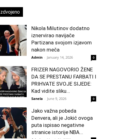
Izdvojeno
Nikola Milutinov dodatno
iznervirao navijače
Partizana svojom izjavom
nakon meča
Admin
-
January 14, 2026
0
FRIZER NAGOVORIO ŽENE
DA SE PRESTANU FARBATI I
PRIHVATE SVOJE SIJEDE:
Kad vidite sliku...
Sanela
-
June 9, 2026
0
Jako važna pobeda
Denvera, ali je Jokić ovoga
puta ispisao negativne
stranice istorije NBA...