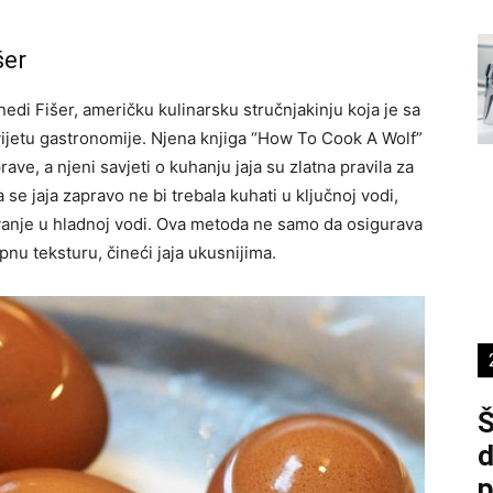
šer
di Fišer, američku kulinarsku stručnjakinju koja je sa
svijetu gastronomije. Njena knjiga “How To Cook A Wolf”
ve, a njeni savjeti o kuhanju jaja su zlatna pravila za
a se jaja zapravo ne bi trebala kuhati u ključnoj vodi,
avanje u hladnoj vodi. Ova metoda ne samo da osigurava
nu teksturu, čineći jaja ukusnijima.
Š
d
p