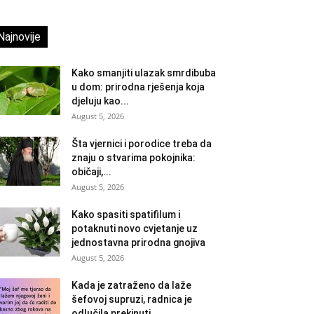
Najnovije
Kako smanjiti ulazak smrdibuba
u dom: prirodna rješenja koja
djeluju kao...
August 5, 2026
Šta vjernici i porodice treba da
znaju o stvarima pokojnika:
običaji,...
August 5, 2026
Kako spasiti spatifilum i
potaknuti novo cvjetanje uz
jednostavna prirodna gnojiva
August 5, 2026
Kada je zatraženo da laže
šefovoj supruzi, radnica je
odlučila prekinuti...