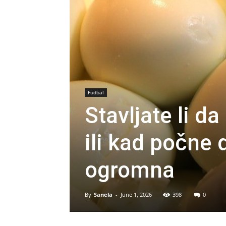
Fudbal
Stavljate li d
ili kad počne 
ogromna
By
Sanela
-
June 1, 2026
398
0