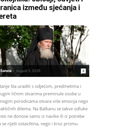
ranica između sjećanja i
ereta
Sanela
-
August 5, 2026
0
tanje šta uraditi s odjećom, predmetima i
rugim ličnim stvarima preminule osobe u
nogim porodicama otvara više emocija nego
raktičnih dilema. Na Balkanu se takve odluke
sto ne donose samo iz navike ili iz potrebe
 se riješi ostavština, nego i kroz prizmu