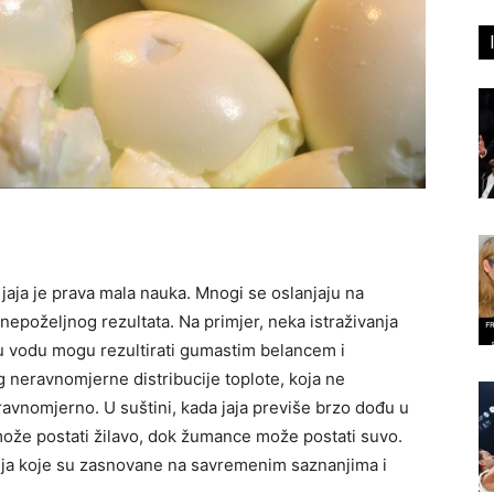
jaja je prava mala nauka. Mnogi se oslanjaju na
epoželjnog rezultata. Na primjer, neka istraživanja
alu vodu mogu rezultirati gumastim belancem i
eravnomjerne distribucije toplote, koja ne
ravnomjerno. U suštini, kada jaja previše brzo dođu u
ože postati žilavo, dok žumance može postati suvo.
nja koje su zasnovane na savremenim saznanjima i