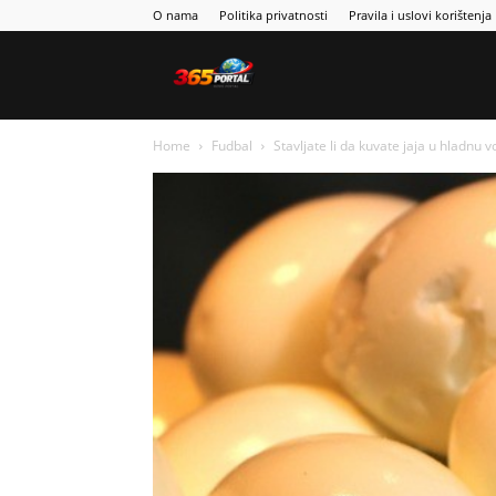
O nama
Politika privatnosti
Pravila i uslovi korištenja
Sport365
Home
Fudbal
Stavljate li da kuvate jaja u hladnu v