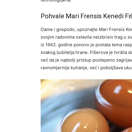
Pohvale Mari Frensis Kenedi Fi
Dame i gospodo, upoznajte Mari Frensis Kene
svojim radovima ostavila neizbrisiv trag u 
iz 1942. godine ponovo je postala tema raspra
svakog ljubitelja hrane.
Fišerova je tvrdila d
već da je najbolji pristup postepeno zagrij
ravnomjernije kuhanje, već i poboljšava ukup