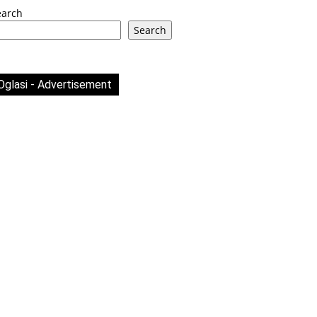
earch
Search
Oglasi - Advertisement