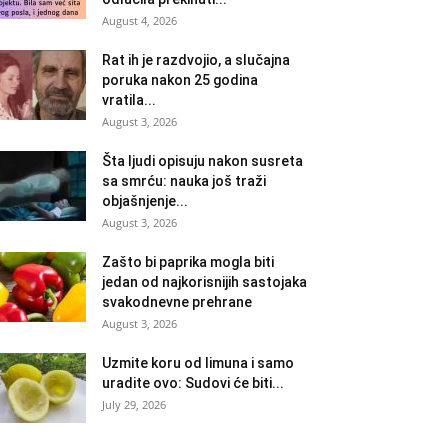
August 4, 2026
Rat ih je razdvojio, a slučajna
poruka nakon 25 godina
vratila...
August 3, 2026
Šta ljudi opisuju nakon susreta
sa smrću: nauka još traži
objašnjenje...
August 3, 2026
Zašto bi paprika mogla biti
jedan od najkorisnijih sastojaka
svakodnevne prehrane
August 3, 2026
Uzmite koru od limuna i samo
uradite ovo: Sudovi će biti...
July 29, 2026