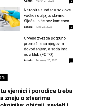
Admin
-
March 21, 2026
0
Natopite sunđer u sok ove
voćke i utrljajte slavine:
Sijaće i biće bez kamenca...
Sanela
-
June 22, 2026
0
Crvena zvezda potpuno
promašila sa njegovim
dovođenjem, a sada ima
novi klub (FOTO)
Admin
-
February 20, 2026
0
24h
ta vjernici i porodice treba
a znaju o stvarima
okojnika: običaji, savjeti i