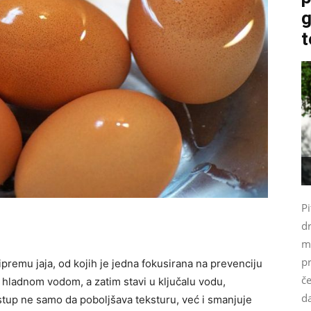
g
t
Pi
d
m
p
premu jaja, od kojih je jedna fokusirana na prevenciju
če
je hladnom vodom, a zatim stavi u ključalu vodu,
da
tup ne samo da poboljšava teksturu, već i smanjuje