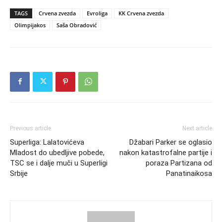
TAGS
Crvena zvezda
Evroliga
KK Crvena zvezda
Olimpijakos
Saša Obradović
Previous article
Next article
Superliga: Lalatovićeva
Džabari Parker se oglasio
Mladost do ubedljive pobede,
nakon katastrofalne partije i
TSC se i dalje muči u Superligi
poraza Partizana od
Srbije
Panatinaikosa