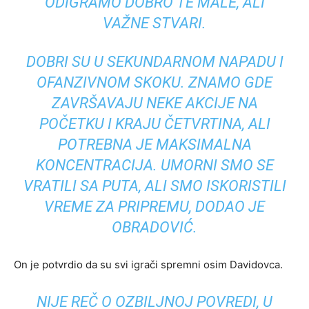
ODIGRAMO DOBRO TE MALE, ALI
VAŽNE STVARI.
DOBRI SU U SEKUNDARNOM NAPADU I
OFANZIVNOM SKOKU. ZNAMO GDE
ZAVRŠAVAJU NEKE AKCIJE NA
POČETKU I KRAJU ČETVRTINA, ALI
POTREBNA JE MAKSIMALNA
KONCENTRACIJA. UMORNI SMO SE
VRATILI SA PUTA, ALI SMO ISKORISTILI
VREME ZA PRIPREMU, DODAO JE
OBRADOVIĆ.
On je potvrdio da su svi igrači spremni osim Davidovca.
NIJE REČ O OZBILJNOJ POVREDI, U