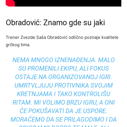
Obradović: Znamo gde su jaki
Trener Zvezde Saša Obradović odlično poznaje kvalitete
grčkog tima.
NEMA MNOGO IZNENAĐENJA. MALO
SU PROMENILI EKIPU, ALI FOKUS
OSTAJE NA ORGANIZOVANOJ IGRI.
UMRTVLJUJU PROTIVNIKA SVOJIM
KRETNJAMA I TAKO KONTROLIŠU
RITAM. MI VOLIMO BRZU IGRU, A ONI
ĆE POKUŠAVATI DA JE USPORE.
MORAĆEMO DA SE PRILAGODIMO I DA