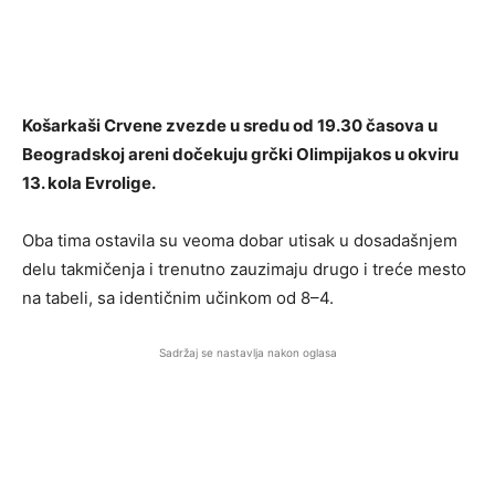
Košarkaši Crvene zvezde u sredu od 19.30 časova u
Beogradskoj areni dočekuju grčki Olimpijakos u okviru
13. kola Evrolige.
Oba tima ostavila su veoma dobar utisak u dosadašnjem
delu takmičenja i trenutno zauzimaju drugo i treće mesto
na tabeli, sa identičnim učinkom od 8–4.
Sadržaj se nastavlja nakon oglasa