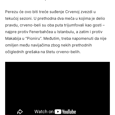
Perezu će ovo biti treće suđenje Crvenoj zvezdi u
tekućoj sezoni. U prethodna dva meča u kojima je delio
pravdu, crveno-beli su oba puta trijumfovali kao gosti –
najpre protiv Fenerbahčea u Istanbulu, a zatim i protiv
Makabija u “Pioniru”. Međutim, treba napomenuti da nije
omiljen među navijačima zbog nekih prethodnih
očiglednih grešaka na štetu crveno-belih.