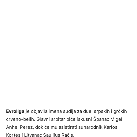
Evroliga
je objavila imena sudija za duel srpskih i grčkih
crveno-belih. Glavni arbitar biće iskusni Španac Migel
Anhel Perez, dok će mu asistirati sunarodnik Karlos
Kortes i Litvanac Saulijus Račis.