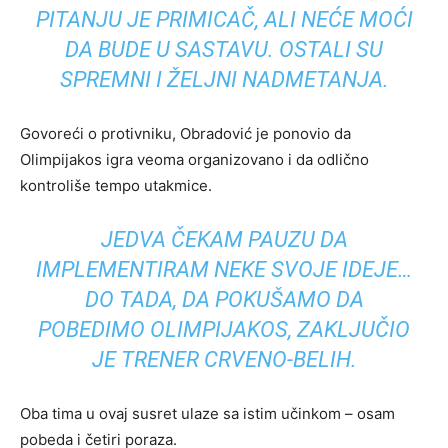
PITANJU JE PRIMICAČ, ALI NEĆE MOĆI
DA BUDE U SASTAVU. OSTALI SU
SPREMNI I ŽELJNI NADMETANJA.
Govoreći o protivniku, Obradović je ponovio da
Olimpijakos igra veoma organizovano i da odlično
kontroliše tempo utakmice.
JEDVA ČEKAM PAUZU DA
IMPLEMENTIRAM NEKE SVOJE IDEJE…
DO TADA, DA POKUŠAMO DA
POBEDIMO OLIMPIJAKOS, ZAKLJUČIO
JE TRENER CRVENO-BELIH.
Oba tima u ovaj susret ulaze sa istim učinkom – osam
pobeda i četiri poraza.