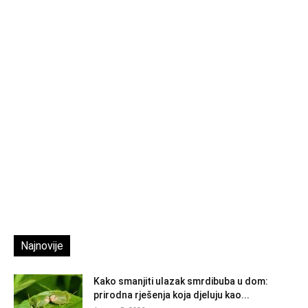
Najnovije
Kako smanjiti ulazak smrdibuba u dom:
prirodna rješenja koja djeluju kao...