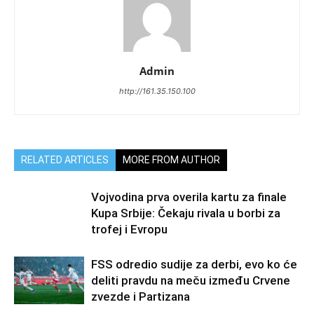
Admin
http://161.35.150.100
RELATED ARTICLES
MORE FROM AUTHOR
Vojvodina prva overila kartu za finale
Kupa Srbije: Čekaju rivala u borbi za
trofej i Evropu
FSS odredio sudije za derbi, evo ko će
deliti pravdu na meču između Crvene
zvezde i Partizana