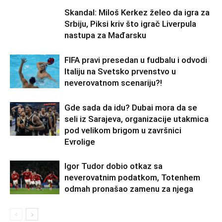
Skandal: Miloš Kerkez želeo da igra za
Srbiju, Piksi kriv što igrač Liverpula
nastupa za Mađarsku
FIFA pravi presedan u fudbalu i odvodi
Italiju na Svetsko prvenstvo u
neverovatnom scenariju?!
Gde sada da idu? Dubai mora da se
seli iz Sarajeva, organizacije utakmica
pod velikom brigom u završnici
Evrolige
Igor Tudor dobio otkaz sa
neverovatnim podatkom, Totenhem
odmah pronašao zamenu za njega