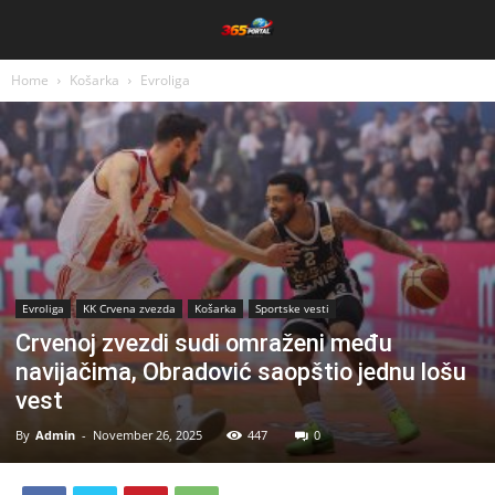
Home
Košarka
Evroliga
Evroliga
KK Crvena zvezda
Košarka
Sportske vesti
Crvenoj zvezdi sudi omraženi među
navijačima, Obradović saopštio jednu lošu
vest
By
Admin
-
November 26, 2025
447
0