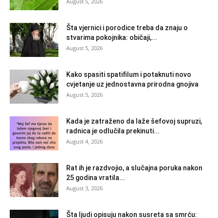
August 5, 2026
Šta vjernici i porodice treba da znaju o
stvarima pokojnika: običaji,...
August 5, 2026
Kako spasiti spatifilum i potaknuti novo
cvjetanje uz jednostavna prirodna gnojiva
August 5, 2026
Kada je zatraženo da laže šefovoj supruzi,
radnica je odlučila prekinuti...
August 4, 2026
Rat ih je razdvojio, a slučajna poruka nakon
25 godina vratila...
August 3, 2026
Šta ljudi opisuju nakon susreta sa smrću: