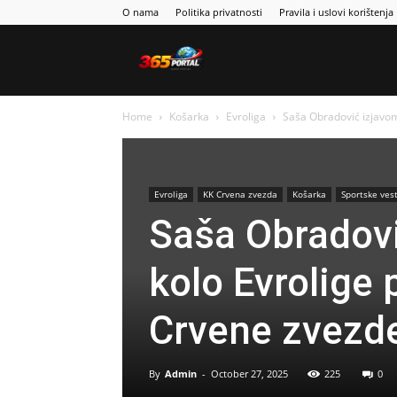
O nama
Politika privatnosti
Pravila i uslovi korištenja
Sport365
Home
Košarka
Evroliga
Saša Obradović izjavom
Evroliga
KK Crvena zvezda
Košarka
Sportske vest
Saša Obradovi
kolo Evrolige 
Crvene zvezd
By
Admin
-
October 27, 2025
225
0