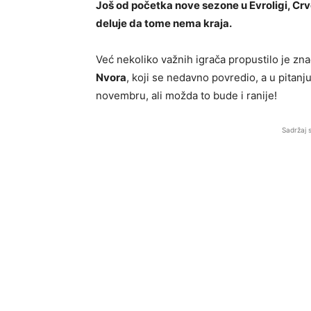
Još od početka nove sezone u Evroligi, Cr
deluje da tome nema kraja.
Već nekoliko važnih igrača propustilo je znač
Nvora
, koji se nedavno povredio, a u pitanju
novembru, ali možda to bude i ranije!
Sadržaj 