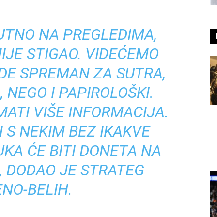
UTNO NA PREGLEDIMA,
NIJE STIGAO. VIDEĆEMO
UDE SPREMAN ZA SUTRA,
, NEGO I PAPIROLOŠKI.
ATI VIŠE INFORMACIJA.
I S NEKIM BEZ IKAKVE
KA ĆE BITI DONETA NA
, DODAO JE STRATEG
NO-BELIH.