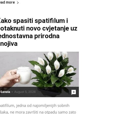
ead more
ako spasiti spatifilum i
otaknuti novo cvjetanje uz
ednostavna prirodna
nojiva
Sanela
-
August 5, 2026
0
atifilum, jedna od najomiljenijih sobnih
ljaka, ne mora završiti na otpadu samo zato