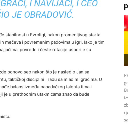
GRAČI, I NAVIJAČI, I CEO
p
IO JE OBRADOVIĆ.
 stabilnost u Evroligi, nakon promenljivog starta
ih mečeva i povremenim padovima u igri. Iako je tim
ajjačima, povrede i česte rotacije usporile su
ezde ponovo seo nakon što je nasledio Janisa
P
, taktičkoj disciplini i radu sa mladim igračima. U
g
onađe balans između napadačkog talenta tima i
Bo
ji je u prethodnim utakmicama znao da bude
iz
zb
rj
mista:
sa