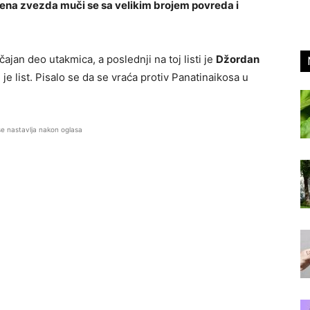
vena zvezda muči se sa velikim brojem povreda i
ajan deo utakmica, a poslednji na toj listi je
Džordan
 je list. Pisalo se da se vraća protiv Panatinaikosa u
se nastavlja nakon oglasa