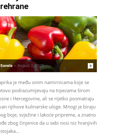
rehrane
Sanela
-
August 3, 2026
0
aprika je među onim namirnicama koje se
otovo podrazumijevaju na trpezama širom
sne i Hercegovine, ali se rijetko posmatraju
van njihove kulinarske uloge. Mnogi je biraju
og boje, svježine i lakoće pripreme, a znatno
eđe zbog činjenice da u sebi nosi niz hranjivih
stojaka...