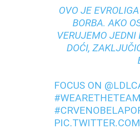
OVO JE EVROLIGA
BORBA. AKO O
VERUJEMO JEDNI 
DOĆI, ZAKLJUČI
FOCUS ON
@LDLC
#WEARETHETEA
#CRVENOBELAPO
PIC.TWITTER.CO