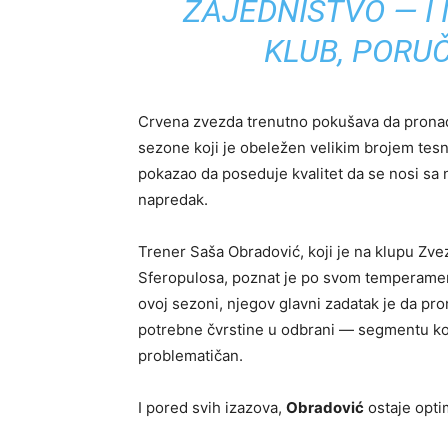
ZAJEDNIŠTVO — I I
KLUB, PORUČ
Crvena zvezda trenutno pokušava da pronađe
sezone koji je obeležen velikim brojem tesn
pokazao da poseduje kvalitet da se nosi sa n
napredak.
Trener Saša Obradović, koji je na klupu Zv
Sferopulosa, poznat je po svom temperamentu
ovoj sezoni, njegov glavni zadatak je da pr
potrebne čvrstine u odbrani — segmentu ko
problematičan.
I pored svih izazova,
Obradović
ostaje opti