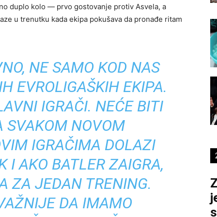
o duplo kolo — prvo gostovanje protiv Asvela, a
ze u trenutku kada ekipa pokušava da pronađe ritam
VNO, NE SAMO KOD NAS
H EVROLIGAŠKIH EKIPA.
VNI IGRAČI. NEĆE BITI
SA SVAKOM NOVOM
VIM IGRAČIMA DOLAZI
 I AKO BATLER ZAIGRA,
A ZA JEDAN TRENING.
Z
j
VAŽNIJE DA IMAMO
s