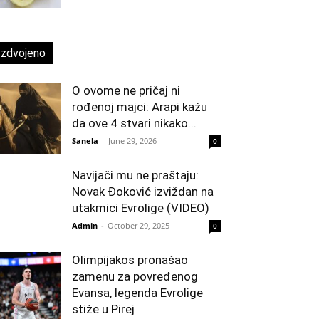
Izdvojeno
O ovome ne pričaj ni
rođenoj majci: Arapi kažu
da ove 4 stvari nikako...
Sanela
-
June 29, 2026
0
Navijači mu ne praštaju:
Novak Đoković izviždan na
utakmici Evrolige (VIDEO)
Admin
-
October 29, 2025
0
Olimpijakos pronašao
zamenu za povređenog
Evansa, legenda Evrolige
stiže u Pirej