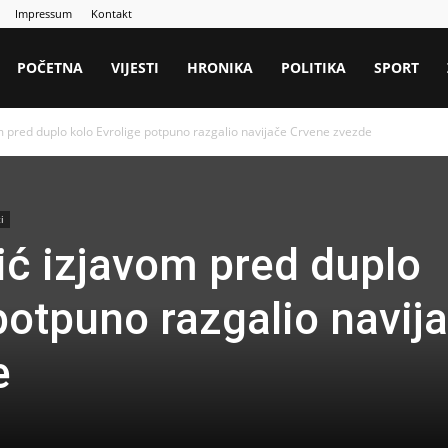
Impressum
Kontakt
POČETNA
VIJESTI
HRONIKA
POLITIKA
SPORT
 pred duplo kolo Evrolige potpuno razgalio navijače Crvene zvezde
i
ć izjavom pred duplo
potpuno razgalio navij
e