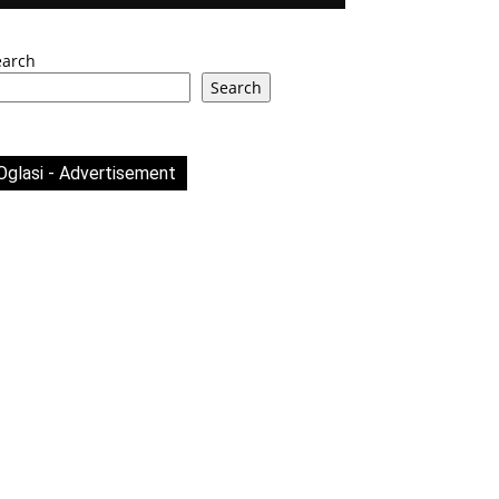
earch
Search
Oglasi - Advertisement