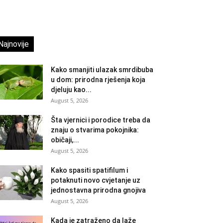
Najnovije
Kako smanjiti ulazak smrdibuba
u dom: prirodna rješenja koja
djeluju kao...
August 5, 2026
Šta vjernici i porodice treba da
znaju o stvarima pokojnika:
običaji,...
August 5, 2026
Kako spasiti spatifilum i
potaknuti novo cvjetanje uz
jednostavna prirodna gnojiva
August 5, 2026
Kada je zatraženo da laže