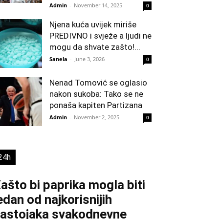
Admin
-
November 14, 2025
0
Njena kuća uvijek miriše
PREDIVNO i svježe a ljudi ne
mogu da shvate zašto!...
Sanela
-
June 3, 2026
0
Nenad Tomović se oglasio
nakon sukoba: Tako se ne
ponaša kapiten Partizana
Admin
-
November 2, 2025
0
24h
ašto bi paprika mogla biti
edan od najkorisnijih
astojaka svakodnevne