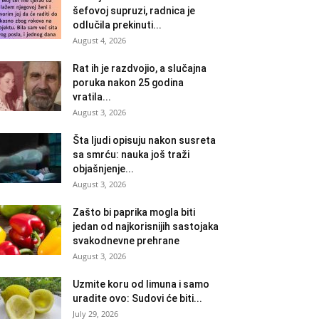
šefovoj supruzi, radnica je
odlučila prekinuti...
August 4, 2026
Rat ih je razdvojio, a slučajna
poruka nakon 25 godina
vratila...
August 3, 2026
Šta ljudi opisuju nakon susreta
sa smrću: nauka još traži
objašnjenje...
August 3, 2026
Zašto bi paprika mogla biti
jedan od najkorisnijih sastojaka
svakodnevne prehrane
August 3, 2026
Uzmite koru od limuna i samo
uradite ovo: Sudovi će biti...
July 29, 2026