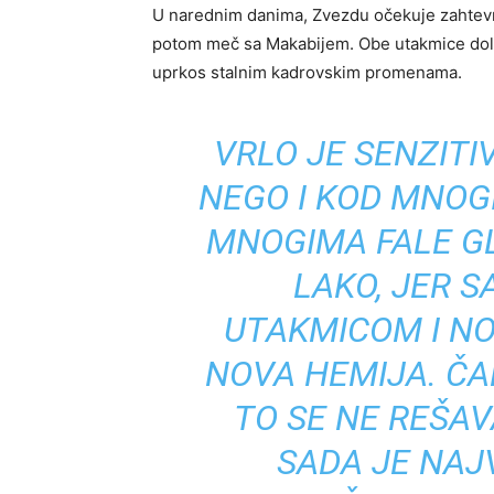
U narednim danima, Zvezdu očekuje zahtevn
potom meč sa Makabijem. Obe utakmice dola
uprkos stalnim kadrovskim promenama.
VRLO JE SENZITI
NEGO I KOD MNOGI
MNOGIMA FALE GLA
LAKO, JER 
UTAKMICOM I NO
NOVA HEMIJA. ČAK
TO SE NE REŠAV
SADA JE NAJ