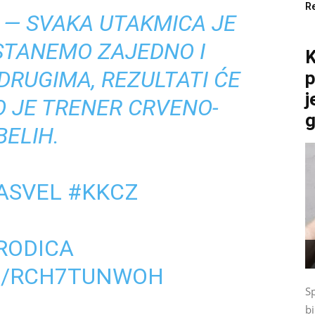
R
 — SVAKA UTAKMICA JE
STANEMO ZAJEDNO I
K
DRUGIMA, REZULTATI ĆE
p
j
O JE TRENER CRVENO-
g
BELIH.
ASVEL
#KKCZ
M
RODICA
M/RCH7TUNWOH
Sp
bi