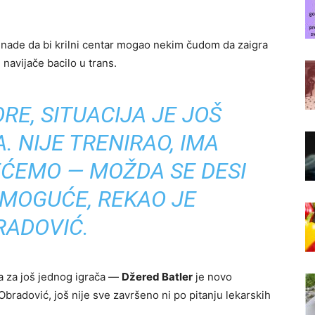
 nade da bi krilni centar mogao nekim čudom da zaigra
navijače bacilo u trans.
RE, SITUACIJA JE JOŠ
 NIJE TRENIRAO, IMA
EĆEMO — MOŽDA SE DESI
 MOGUĆE, REKAO JE
RADOVIĆ.
ja za još jednog igrača —
Džered Batler
je novo
Obradović, još nije sve završeno ni po pitanju lekarskih