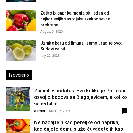
Zašto bi paprika mogla biti jedan od
najkorisnijih sastojaka svakodnevne
prehrane
August 3, 2026
Uzmite koru od limuna i samo uradite ovo:
Sudovi će biti...
July 29, 2026
Izdvojeno
Zanimljiv podatak: Evo koliko je Partizan
osvojio bodova sa Blagojevićem, a koliko
sa ostalim...
Admin
-
March 5, 2026
0
Ne bacajte nikad peteljke od paprika,
kad čujete čemu služe čuvaćete ih kao