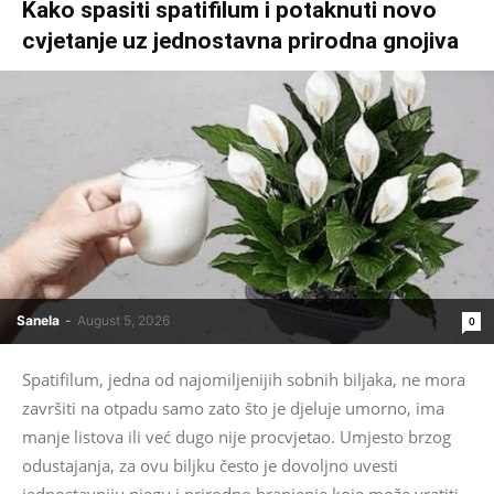
Kako spasiti spatifilum i potaknuti novo
cvjetanje uz jednostavna prirodna gnojiva
Sanela
-
August 5, 2026
0
Spatifilum, jedna od najomiljenijih sobnih biljaka, ne mora
završiti na otpadu samo zato što je djeluje umorno, ima
manje listova ili već dugo nije procvjetao. Umjesto brzog
odustajanja, za ovu biljku često je dovoljno uvesti
jednostavniju njegu i prirodno hranjenje koje može vratiti