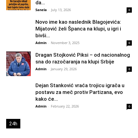
da...
Sanela
-
July 13, 2026
0
Novo ime kao naslednik Blagojevića:
Mijatović želi Španca na klupi, u igri i
bivši...
Admin
-
November 3, 2025
0
Dragan Stojković Piksi – od nacionalnog
sna do razočaranja na klupi Srbije
Admin
-
January 29, 2026
0
Dejan Stanković vraća trojicu igrača u
postavu za meč protiv Partizana, evo
kako će...
Admin
-
February 22, 2026
0
24h