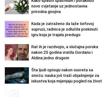
Kako spasiti spatifilum i potaknuti
novo cvjetanje uz jednostavna
prirodna gnojiva
Kada je zatraženo da laže šefovoj
supruzi, radnica je odlučila prekinuti
igru koja je trajala predugo
Rat ih je razdvojio, a slučajna poruka
nakon 25 godina vratila Gordanu i
Aldina jedno drugom
Šta ljudi opisuju nakon susreta sa
smrću: nauka još traži objašnjenje za
iskustva koja mijenjaju pogled na život