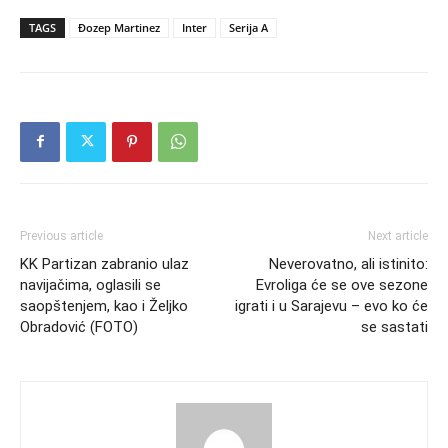
TAGS
Đozep Martinez
Inter
Serija A
Previous article
Next article
KK Partizan zabranio ulaz
Neverovatno, ali istinito:
navijačima, oglasili se
Evroliga će se ove sezone
saopštenjem, kao i Željko
igrati i u Sarajevu – evo ko će
Obradović (FOTO)
se sastati