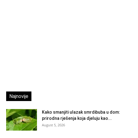
Najnovije
Kako smanjiti ulazak smrdibuba u dom:
prirodna rješenja koja djeluju kao...
August 5, 2026