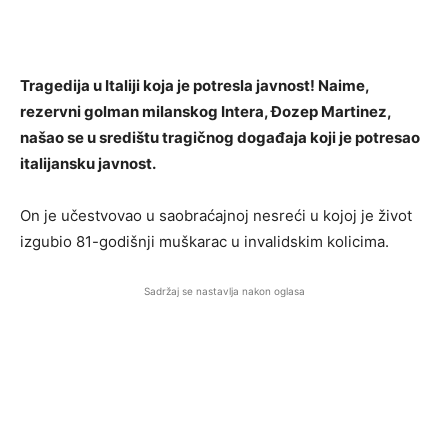
Tragedija u Italiji koja je potresla javnost! Naime,
rezervni golman milanskog Intera, Đozep Martinez,
našao se u središtu tragičnog događaja koji je potresao
italijansku javnost.
On je učestvovao u saobraćajnoj nesreći u kojoj je život
izgubio 81-godišnji muškarac u invalidskim kolicima.
Sadržaj se nastavlja nakon oglasa