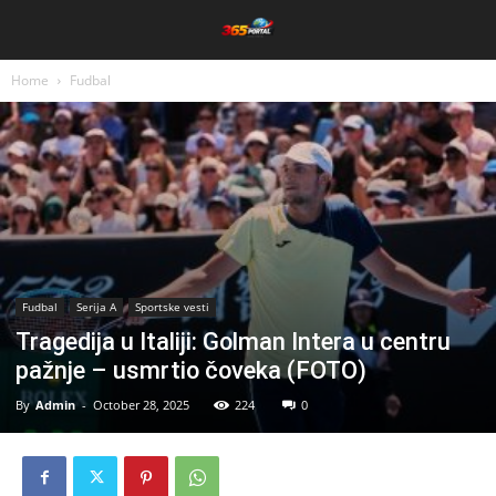
Home
Fudbal
Fudbal
Serija A
Sportske vesti
Tragedija u Italiji: Golman Intera u centru
pažnje – usmrtio čoveka (FOTO)
By
Admin
-
October 28, 2025
224
0