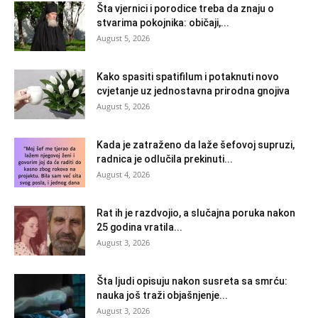
Šta vjernici i porodice treba da znaju o
stvarima pokojnika: običaji,...
August 5, 2026
Kako spasiti spatifilum i potaknuti novo
cvjetanje uz jednostavna prirodna gnojiva
August 5, 2026
Kada je zatraženo da laže šefovoj supruzi,
radnica je odlučila prekinuti...
August 4, 2026
Rat ih je razdvojio, a slučajna poruka nakon
25 godina vratila...
August 3, 2026
Šta ljudi opisuju nakon susreta sa smrću:
nauka još traži objašnjenje...
August 3, 2026