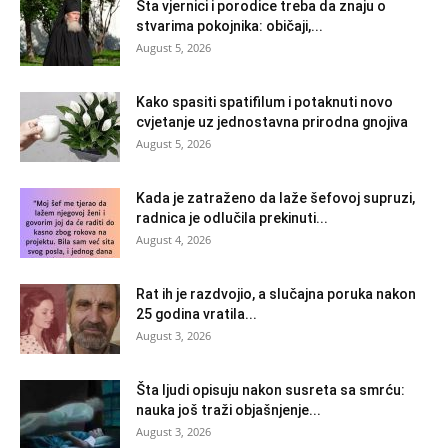
Šta vjernici i porodice treba da znaju o
stvarima pokojnika: običaji,...
August 5, 2026
Kako spasiti spatifilum i potaknuti novo
cvjetanje uz jednostavna prirodna gnojiva
August 5, 2026
Kada je zatraženo da laže šefovoj supruzi,
radnica je odlučila prekinuti...
August 4, 2026
Rat ih je razdvojio, a slučajna poruka nakon
25 godina vratila...
August 3, 2026
Šta ljudi opisuju nakon susreta sa smrću:
nauka još traži objašnjenje...
August 3, 2026