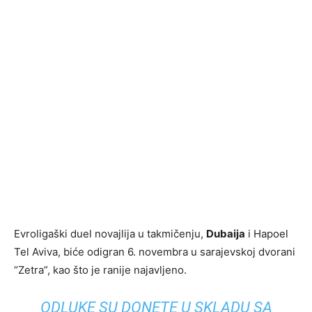
Evroligaški duel novajlija u takmičenju,
Dubaija
i Hapoel
Tel Aviva, biće odigran 6. novembra u sarajevskoj dvorani
“Zetra”, kao što je ranije najavljeno.
ODLUKE SU DONETE U SKLADU SA