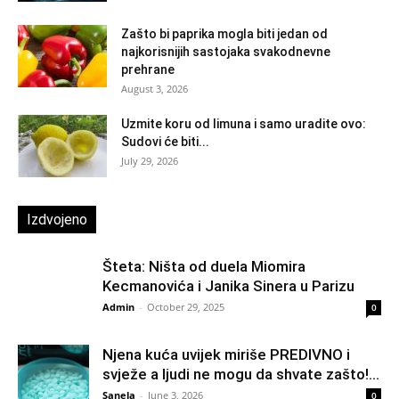
Zašto bi paprika mogla biti jedan od
najkorisnijih sastojaka svakodnevne
prehrane
August 3, 2026
Uzmite koru od limuna i samo uradite ovo:
Sudovi će biti...
July 29, 2026
Izdvojeno
Šteta: Ništa od duela Miomira
Kecmanovića i Janika Sinera u Parizu
Admin
-
October 29, 2025
0
Njena kuća uvijek miriše PREDIVNO i
svježe a ljudi ne mogu da shvate zašto!...
Sanela
-
June 3, 2026
0