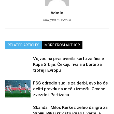
Admin
http://161.35.150.100
RELATED ARTICLES
MORE FROM AUTHOR
Vojvodina prva overila kartu za finale
Kupa Srbije: Čekaju rivala u borbi za
trofej i Evropu
FSS odredio sudije za derbi, evo ko će
deliti pravdu na meču između Crvene
zvezde i Partizana
Skandal: Miloš Kerkez želeo da igra za
Srbiju, Piksi kriv što igrač Liverpula