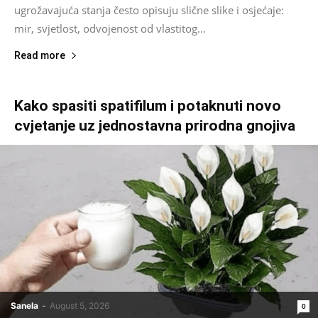
ugrožavajuća stanja često opisuju slične slike i osjećaje:
mir, svjetlost, odvojenost od vlastitog...
Read more
Kako spasiti spatifilum i potaknuti novo
cvjetanje uz jednostavna prirodna gnojiva
Sanela
-
August 5, 2026
0