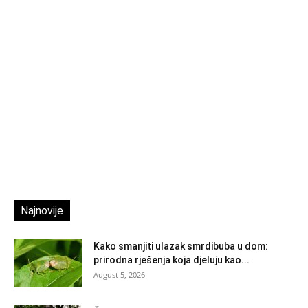
Najnovije
Kako smanjiti ulazak smrdibuba u dom:
prirodna rješenja koja djeluju kao...
August 5, 2026