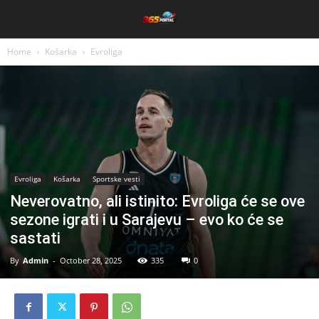
Home
Košarka
Evroliga
Evroliga
Košarka
Sportske vesti
Neverovatno, ali istinito: Evroliga će se ove
sezone igrati i u Sarajevu – evo ko će se
sastati
By
Admin
-
October 28, 2025
335
0