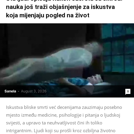
nauka još traži objašnjenje za iskustva
koja mijenjaju pogled na život
Sanela
-
August 3, 2026
0
Iskustva bliske smrti već decenijama zauzimaju posebno
mjesto između medicine, psihologije i pitanja o ljudskoj
svijesti, a upravo ta neuhvatljivost čini ih toliko
intrigantnim. Ljudi koji su prošli kroz ozbiljna životno