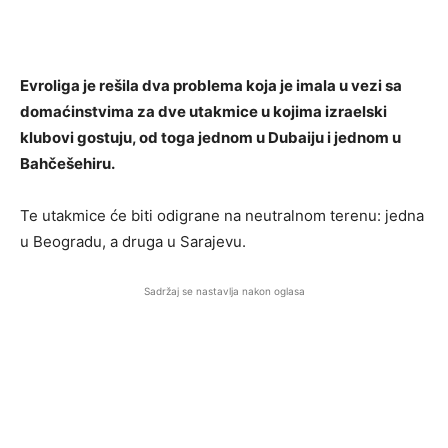
Evroliga je rešila dva problema koja je imala u vezi sa
domaćinstvima za dve utakmice u kojima izraelski
klubovi gostuju, od toga jednom u Dubaiju i jednom u
Bahčešehiru.
Te utakmice će biti odigrane na neutralnom terenu: jedna
u Beogradu, a druga u Sarajevu.
Sadržaj se nastavlja nakon oglasa