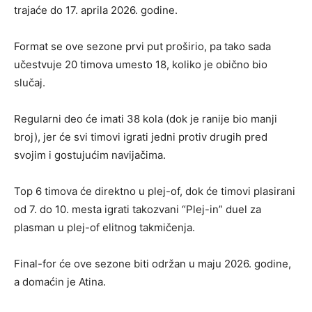
trajaće do 17. aprila 2026. godine.
Format se ove sezone prvi put proširio, pa tako sada
učestvuje 20 timova umesto 18, koliko je obično bio
slučaj.
Regularni deo će imati 38 kola (dok je ranije bio manji
broj), jer će svi timovi igrati jedni protiv drugih pred
svojim i gostujućim navijačima.
Top 6 timova će direktno u plej-of, dok će timovi plasirani
od 7. do 10. mesta igrati takozvani “Plej-in” duel za
plasman u plej-of elitnog takmičenja.
Final-for će ove sezone biti održan u maju 2026. godine,
a domaćin je Atina.