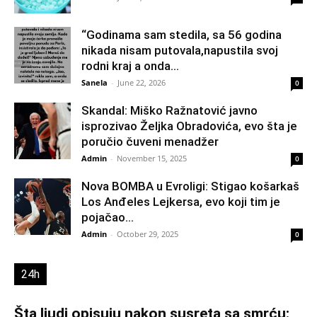
“Godinama sam stedila, sa 56 godina
nikada nisam putovala,napustila svoj
rodni kraj a onda...
Sanela
-
June 22, 2026
0
Skandal: Miško Ražnatović javno
isprozivao Željka Obradovića, evo šta je
poručio čuveni menadžer
Admin
-
November 15, 2025
0
Nova BOMBA u Evroligi: Stigao košarkaš
Los Anđeles Lejkersa, evo koji tim je
pojačao...
Admin
-
October 29, 2025
0
24h
Šta ljudi opisuju nakon susreta sa smrću: