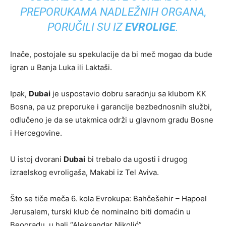
PREPORUKAMA NADLEŽNIH ORGANA,
PORUČILI SU IZ
EVROLIGE
.
Inače, postojale su spekulacije da bi meč mogao da bude
igran u Banja Luka ili Laktaši.
Ipak,
Dubai
je uspostavio dobru saradnju sa klubom KK
Bosna, pa uz preporuke i garancije bezbednosnih službi,
odlučeno je da se utakmica održi u glavnom gradu Bosne
i Hercegovine.
U istoj dvorani
Dubai
bi trebalo da ugosti i drugog
izraelskog evroligaša, Makabi iz Tel Aviva.
Što se tiče meča 6. kola Evrokupa: Bahčešehir – Hapoel
Jerusalem, turski klub će nominalno biti domaćin u
Beogradu, u hali “Aleksandar Nikolić”.