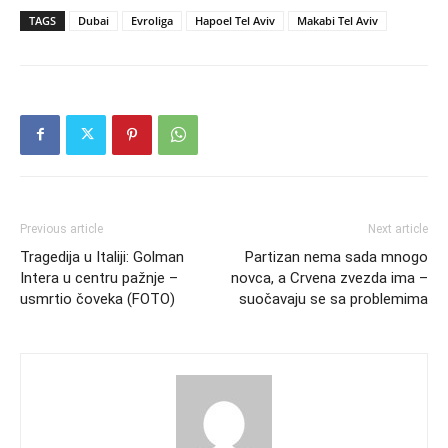
TAGS
Dubai
Evroliga
Hapoel Tel Aviv
Makabi Tel Aviv
Previous article
Next article
Tragedija u Italiji: Golman
Partizan nema sada mnogo
Intera u centru pažnje –
novca, a Crvena zvezda ima –
usmrtio čoveka (FOTO)
suočavaju se sa problemima